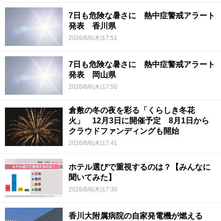
7日も危険な暑さに 熱中症警戒アラート
発表 香川県
2026/8/6(木)17:51
7日も危険な暑さに 熱中症警戒アラート
発表 岡山県
2026/8/6(木)17:50
倉敷の冬の夜を彩る「くらしき冬花
火」 12月3日に開催予定 8月1日から
クラウドファンディングも開始
2026/8/6(木)17:41
ホテル選びで重視するのは？【みんなに
聞いてみた】
2026/8/6(木)17:30
香川大附属病院の自家発電機が燃える