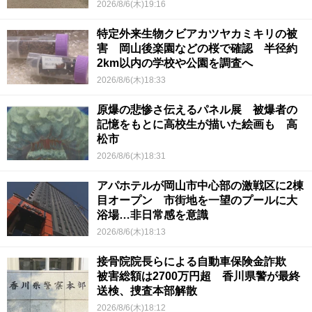
2026/8/6(木)19:16
特定外来生物クビアカツヤカミキリの被
害 岡山後楽園などの桜で確認 半径約
2km以内の学校や公園を調査へ
2026/8/6(木)18:33
原爆の悲惨さ伝えるパネル展 被爆者の
記憶をもとに高校生が描いた絵画も 高
松市
2026/8/6(木)18:31
アパホテルが岡山市中心部の激戦区に2棟
目オープン 市街地を一望のプールに大
浴場…非日常感を意識
2026/8/6(木)18:13
接骨院院長らによる自動車保険金詐欺
被害総額は2700万円超 香川県警が最終
送検、捜査本部解散
2026/8/6(木)18:12