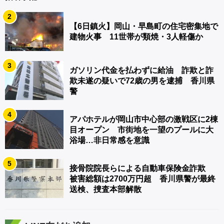
2
【6日鎮火】岡山・早島町の住宅密集地で
建物火事 11世帯が類焼・3人軽傷か
3
ガソリン代金を払わずに給油 詐欺と詐
欺未遂の疑いで72歳の男を逮捕 香川県
警
4
アパホテルが岡山市中心部の激戦区に2棟
目オープン 市街地を一望のプールに大
浴場…非日常感を意識
5
接骨院院長らによる自動車保険金詐欺
被害総額は2700万円超 香川県警が最終
送検、捜査本部解散