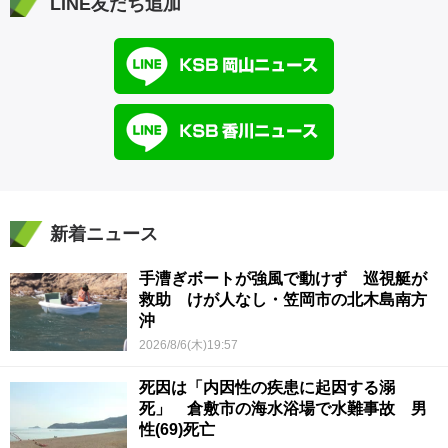
LINE友だち追加
新着ニュース
手漕ぎボートが強風で動けず 巡視艇が
救助 けが人なし・笠岡市の北木島南方
沖
2026/8/6(木)19:57
死因は「内因性の疾患に起因する溺
死」 倉敷市の海水浴場で水難事故 男
性(69)死亡