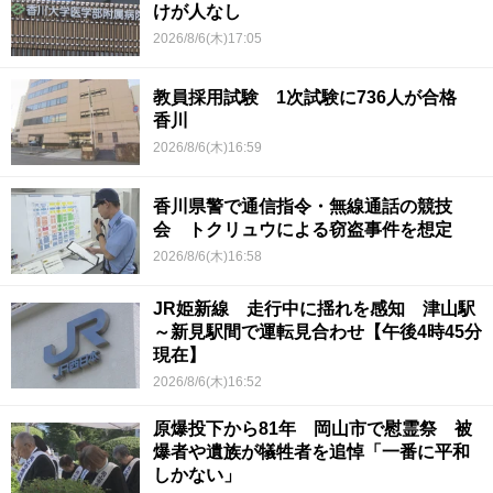
けが人なし
2026/8/6(木)17:05
教員採用試験 1次試験に736人が合格
香川
2026/8/6(木)16:59
香川県警で通信指令・無線通話の競技
会 トクリュウによる窃盗事件を想定
2026/8/6(木)16:58
JR姫新線 走行中に揺れを感知 津山駅
～新見駅間で運転見合わせ【午後4時45分
現在】
2026/8/6(木)16:52
原爆投下から81年 岡山市で慰霊祭 被
爆者や遺族が犠牲者を追悼「一番に平和
しかない」