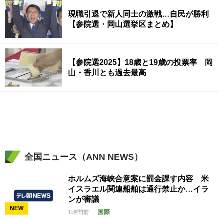
現職引退で新人同士の激戦…自民が勝利
【参院選・岡山選挙区まとめ】
【参院選2025】18歳と19歳の投票率 岡
山・香川とも過去最高
全国ニュース（ANN NEWS）
ホルムズ海峡合意案に罰金課す内容 米
イスラエル関連船舶は通行禁止か…イラ
ンが審議
NEW
国際
1時間前