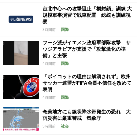
台北中心への攻撃阻止「橋封鎖」訓練 大
規模軍事演習で戦車配置 総統も訓練視
察
国際
3時間前
フーシ派がイエメン政府軍部隊攻撃 サ
ウジアラビアが支援で「攻撃激化の準
備」と主張
国際
4時間前
「ボイコットの理由は解消されず」欧州
サッカー連盟がFIFA会長不信任を改めて
表明
国際
4時間前
奄美地方にも線状降水帯発生の恐れ 大
雨災害に厳重警戒 気象庁
社会
5時間前