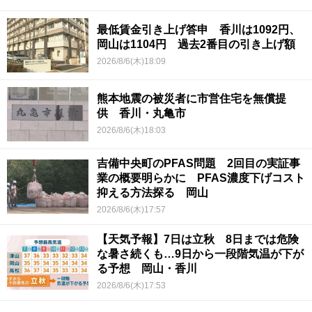
最低賃金引き上げ答申 香川は1092円、
岡山は1104円 過去2番目の引き上げ額
2026/8/6(木)18:09
熊本地震の被災者に市営住宅を無償提
供 香川・丸亀市
2026/8/6(木)18:03
吉備中央町のPFAS問題 2回目の実証事
業の概要明らかに PFAS濃度下げコスト
抑える方法探る 岡山
2026/8/6(木)17:57
【天気予報】7日は立秋 8日までは危険
な暑さ続くも…9日から一段階気温が下が
る予想 岡山・香川
2026/8/6(木)17:53