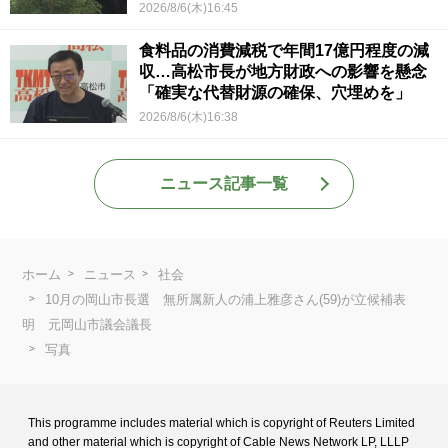
2026/8/6(木)16:45
食料品の消費減税で年間17億円程度の減
収…高松市長が地方財政への影響を懸念
「確実な代替財源の確保、穴埋めを」
2026/8/6(木)16:38
ニュース記事一覧
ホーム
ニュース
社会
10月の岡山市長選 無所属新人の浦上雅彦さん(59)が立候補表
明 元岡山市議会議長
写真
This programme includes material which is copyright of Reuters Limited
and
other material which is copyright of Cable News Network LP, LLLP