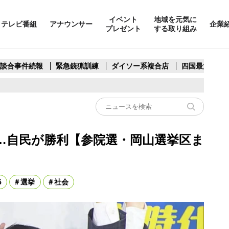
イベント
地域を元気に
テレビ番組
アナウンサー
企業
プレゼント
する取り組み
製談合事件続報
緊急銃猟訓練
ダイソー系複合店
四国最大スリ
…自民が勝利【参院選・岡山選挙区ま
5
選挙
社会