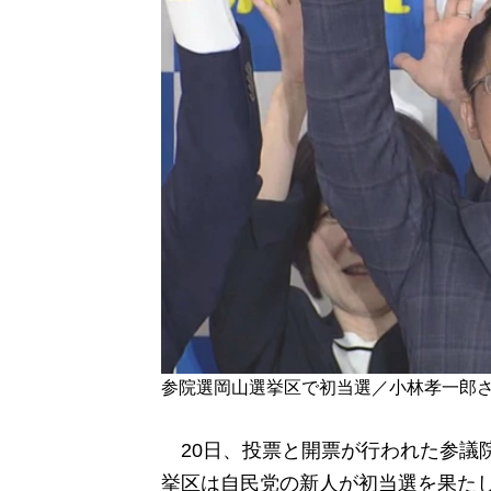
参院選岡山選挙区で初当選／小林孝一郎さ
20日、投票と開票が行われた参議
挙区は自民党の新人が初当選を果た