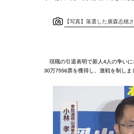
【写真】落選した廣森志穂
現職の引退表明で新人4人の争いに
30万7556票を獲得し、激戦を制しま