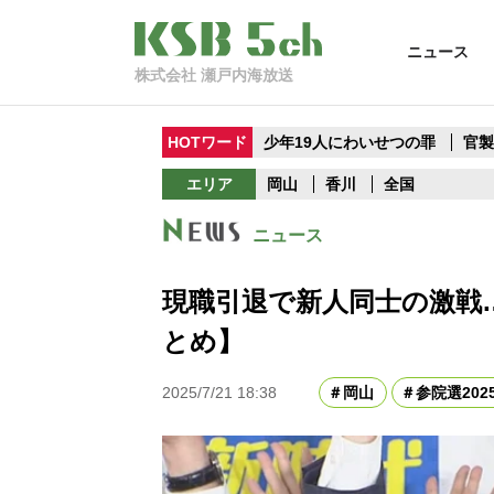
ニュース
株式会社 瀬戸内海放送
HOTワード
少年19人にわいせつの罪
官
エリア
岡山
香川
全国
ニュース
現職引退で新人同士の激戦
とめ】
2025/7/21 18:38
岡山
参院選202