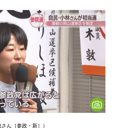
穂さん［参政・新］）