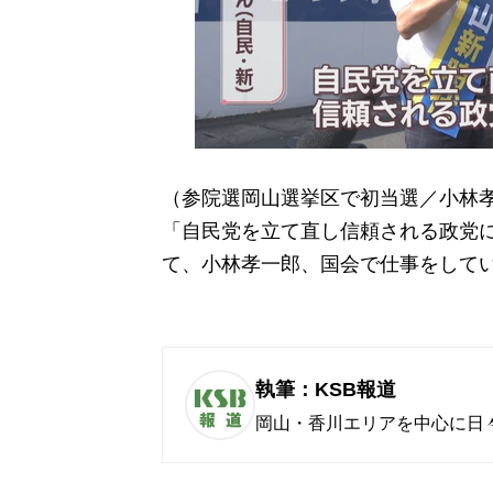
（参院選岡山選挙区で初当選／小林
「自民党を立て直し信頼される政党
て、小林孝一郎、国会で仕事をして
執筆：KSB報道
岡山・香川エリアを中心に日