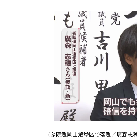
（参院選岡山選挙区で落選／廣森志