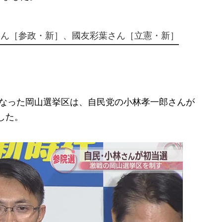
さん［参政・新］、國友彩葉さん［立憲・新］
なった岡山選挙区は、自民党の小林孝一郎さんが
した。