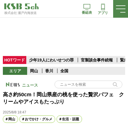
番組表
アプリ
株式会社 瀬戸内海放送
HOTワード
少年19人にわいせつの罪
官製談合事件続報
緊急
エリア
岡山
香川
全国
ニュース
高さ約50cm！岡山県産の桃を使った贅沢パフェ ク
リームやアイスもたっぷり
2025/8/8 18:47
岡山
おでかけ・グルメ
生活・話題