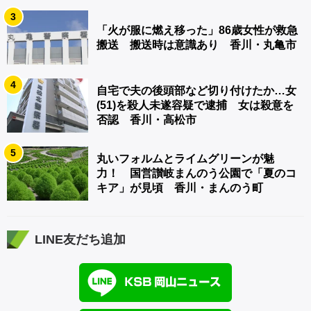
3
「火が服に燃え移った」86歳女性が救急
搬送 搬送時は意識あり 香川・丸亀市
4
自宅で夫の後頭部など切り付けたか…女
(51)を殺人未遂容疑で逮捕 女は殺意を
否認 香川・高松市
5
丸いフォルムとライムグリーンが魅
力！ 国営讃岐まんのう公園で「夏のコ
キア」が見頃 香川・まんのう町
LINE友だち追加