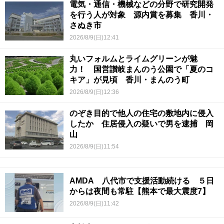
電気・通信・機械などの分野で研究開発
を行う人が対象 源内賞を募集 香川・
さぬき市
2026/8/9(日)12:41
丸いフォルムとライムグリーンが魅
力！ 国営讃岐まんのう公園で「夏のコ
キア」が見頃 香川・まんのう町
2026/8/9(日)12:36
のぞき目的で他人の住宅の敷地内に侵入
したか 住居侵入の疑いで男を逮捕 岡
山
2026/8/9(日)11:54
AMDA 八代市で支援活動続ける ５日
からは夜間も常駐【熊本で最大震度7】
2026/8/9(日)11:42