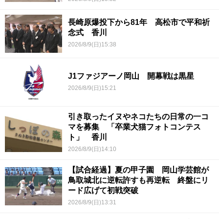
長崎原爆投下から81年 高松市で平和祈
念式 香川
2026/8/9(日)15:38
J1ファジアーノ岡山 開幕戦は黒星
2026/8/9(日)15:21
引き取ったイヌやネコたちの日常の一コ
マを募集 「卒業犬猫フォトコンテス
ト」 香川
2026/8/9(日)14:10
【試合経過】夏の甲子園 岡山学芸館が
鳥取城北に逆転許すも再逆転 終盤にリ
ード広げて初戦突破
2026/8/9(日)13:31