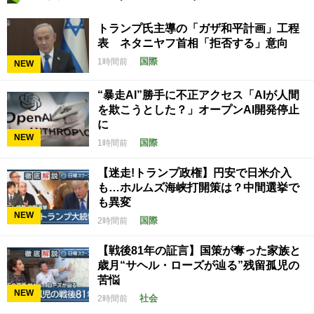
トランプ氏主導の「ガザ和平計画」工程
表 ネタニヤフ首相「拒否する」意向
国際
1時間前
NEW
“暴走AI”勝手に不正アクセス「AIが人間
を欺こうとした？」オープンAI開発停止
に
NEW
国際
1時間前
【迷走!トランプ政権】円安で日米介入
も…ホルムズ海峡打開策は？中間選挙で
も異変
NEW
国際
2時間前
【戦後81年の証言】国策が奪った家族と
歳月“サヘル・ローズが辿る”残留孤児の
苦悩
NEW
社会
2時間前