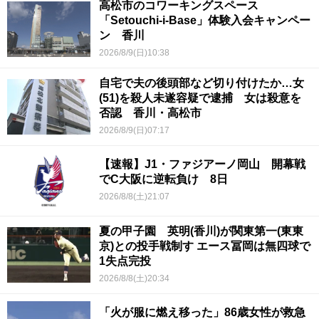
高松市のコワーキングスペース
「Setouchi-i-Base」体験入会キャンペー
ン 香川
2026/8/9(日)10:38
自宅で夫の後頭部など切り付けたか…女
(51)を殺人未遂容疑で逮捕 女は殺意を
否認 香川・高松市
2026/8/9(日)07:17
【速報】J1・ファジアーノ岡山 開幕戦
でC大阪に逆転負け 8日
2026/8/8(土)21:07
夏の甲子園 英明(香川)が関東第一(東東
京)との投手戦制す エース冨岡は無四球で
1失点完投
2026/8/8(土)20:34
「火が服に燃え移った」86歳女性が救急