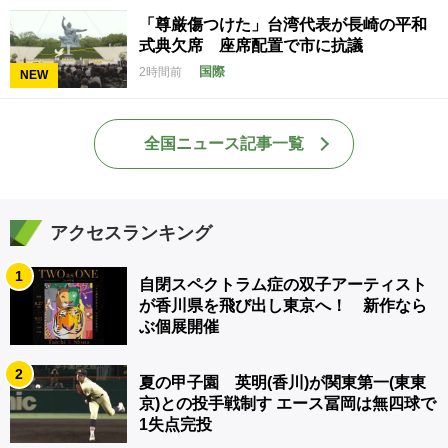
「尊厳傷つけた」台湾代表が長崎の平和
式典欠席 座席配置で市に抗議
国際
2時間前
NEW
全国ニュース記事一覧
アクセスランキング
1
自閉スペクトラム症の双子アーティスト
が香川県を飛び出し東京へ！ 新作なら
ぶ個展開催
2
夏の甲子園 英明(香川)が関東第一(東東
京)との投手戦制す エース冨岡は無四球で
1失点完投