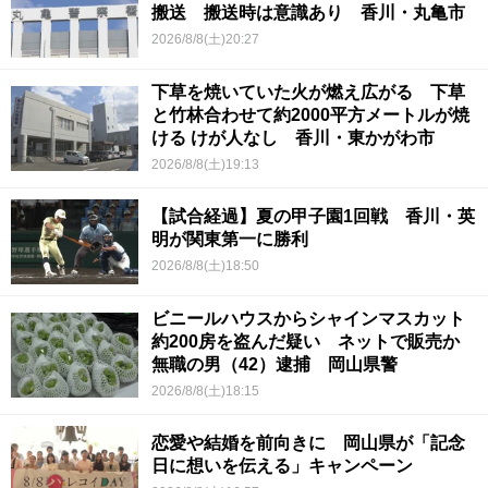
搬送 搬送時は意識あり 香川・丸亀市
2026/8/8(土)20:27
下草を焼いていた火が燃え広がる 下草
と竹林合わせて約2000平方メートルが焼
ける けが人なし 香川・東かがわ市
2026/8/8(土)19:13
【試合経過】夏の甲子園1回戦 香川・英
明が関東第一に勝利
2026/8/8(土)18:50
ビニールハウスからシャインマスカット
約200房を盗んだ疑い ネットで販売か
無職の男（42）逮捕 岡山県警
2026/8/8(土)18:15
恋愛や結婚を前向きに 岡山県が「記念
日に想いを伝える」キャンペーン