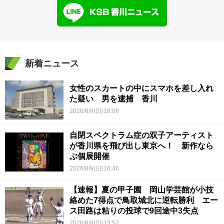
新着ニュース
女性のスカートの中にスマホを差し入れ
た疑い 男を逮捕 香川
2026/8/9(日)18:08
自閉スペクトラム症の双子アーティスト
が香川県を飛び出し東京へ！ 新作なら
ぶ個展開催
2026/8/9(日)16:46
【速報】夏の甲子園 岡山学芸館が小技
絡めた7得点で鳥取城北に逆転勝利 エー
ス田路は粘りの投球で9回途中3失点
2026/8/9(日)15:52