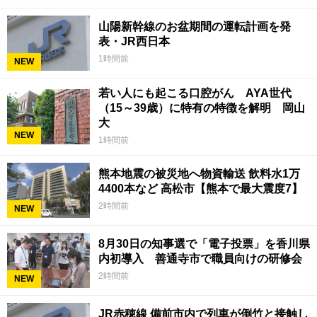
山陽新幹線のお盆期間の運転計画を発
表・JR西日本
1時間前
NEW
若い人にも起こる口腔がん AYA世代
（15～39歳）に特有の特徴を解明 岡山
大
NEW
1時間前
熊本地震の被災地へ物資輸送 飲料水1万
4400本など 高松市【熊本で最大震度7】
2時間前
NEW
8月30日の知事選で「電子投票」を香川県
内初導入 善通寺市で職員向けの研修会
2時間前
NEW
JR赤穂線 備前市内で列車が倒竹と接触し