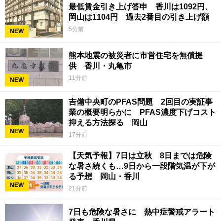
最低賃金引き上げ答申 香川は1092円、
岡山は1104円 過去2番目の引き上げ額
5分前
NEW
熊本地震の被災者に市営住宅を無償提
供 香川・丸亀市
11分前
NEW
吉備中央町のPFAS問題 2回目の実証事
業の概要明らかに PFAS濃度下げコスト
抑える方法探る 岡山
NEW
17分前
【天気予報】7日は立秋 8日までは危険
な暑さ続くも…9日から一段階気温が下が
る予想 岡山・香川
NEW
21分前
7日も危険な暑さに 熱中症警戒アラート