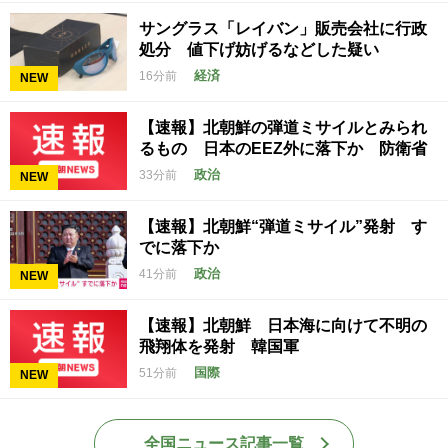
サングラス「レイバン」販売会社に行政
処分 値下げ妨げるなどした疑い
経済
16分前
NEW
【速報】北朝鮮の弾道ミサイルとみられ
るもの 日本のEEZ外に落下か 防衛省
政治
33分前
NEW
【速報】北朝鮮“弾道ミサイル”発射 す
でに落下か
政治
41分前
NEW
【速報】北朝鮮 日本海に向けて不明の
飛翔体を発射 韓国軍
国際
51分前
NEW
全国ニュース記事一覧