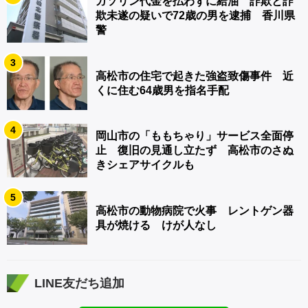
ガソリン代金を払わずに給油 詐欺と詐
欺未遂の疑いで72歳の男を逮捕 香川県
警
3
高松市の住宅で起きた強盗致傷事件 近
くに住む64歳男を指名手配
4
岡山市の「ももちゃり」サービス全面停
止 復旧の見通し立たず 高松市のさぬ
きシェアサイクルも
5
高松市の動物病院で火事 レントゲン器
具が焼ける けが人なし
LINE友だち追加