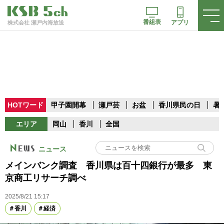
番組表
アプリ
株式会社 瀬戸内海放送
HOTワード
甲子園開幕
瀬戸芸
お盆
香川県民の日
暑
エリア
岡山
香川
全国
ニュース
メインバンク調査 香川県は百十四銀行が最多 東
京商工リサーチ調べ
2025/8/21 15:17
香川
経済