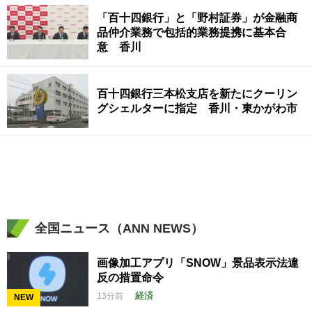
「百十四銀行」と「野村証券」が金融商
品仲介業務で包括的業務提携に基本合
意 香川
百十四銀行三本松支店を新たにクーリン
グシェルターに指定 香川・東かがわ市
全国ニュース（ANN NEWS）
画像加工アプリ「SNOW」景品表示法違
反の措置命令
経済
13分前
NEW