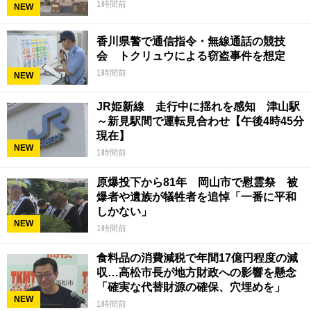
1時間前
NEW
香川県警で通信指令・無線通話の競技
会 トクリュウによる窃盗事件を想定
1時間前
NEW
JR姫新線 走行中に揺れを感知 津山駅
～新見駅間で運転見合わせ【午後4時45分
現在】
NEW
1時間前
原爆投下から81年 岡山市で慰霊祭 被
爆者や遺族が犠牲者を追悼「一番に平和
しかない」
NEW
1時間前
食料品の消費減税で年間17億円程度の減
収…高松市長が地方財政への影響を懸念
「確実な代替財源の確保、穴埋めを」
NEW
1時間前