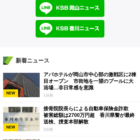
新着ニュース
アパホテルが岡山市中心部の激戦区に2棟
目オープン 市街地を一望のプールに大
浴場…非日常感を意識
NEW
1分前
接骨院院長らによる自動車保険金詐欺
被害総額は2700万円超 香川県警が最終
送検、捜査本部解散
NEW
2分前