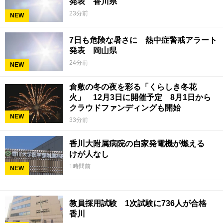
発表 香川県
23分前
NEW
7日も危険な暑さに 熱中症警戒アラート
発表 岡山県
24分前
NEW
倉敷の冬の夜を彩る「くらしき冬花
火」 12月3日に開催予定 8月1日から
クラウドファンディングも開始
NEW
33分前
香川大附属病院の自家発電機が燃える
けが人なし
1時間前
NEW
教員採用試験 1次試験に736人が合格
香川