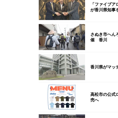
「ファイブア
が香川県知事
さぬき市へんろ
催 香川
香川県がマッ
高松市の公式
売へ