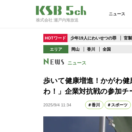
ニュース
株式会社 瀬戸内海放送
HOTワード
少年19人にわいせつの罪
官
エリア
岡山
香川
全国
ニュース
歩いて健康増進！かがわ健
わ！」企業対抗戦の参加チ
2025/9/4 11:34
香川
スポーツ