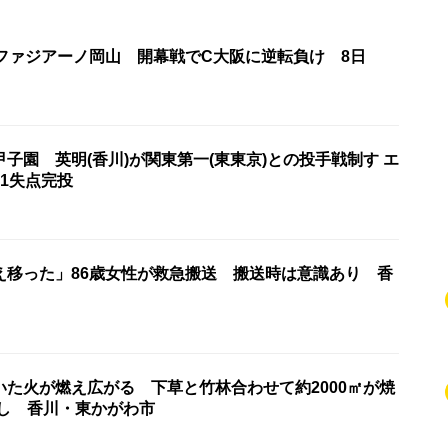
・ファジアーノ岡山 開幕戦でC大阪に逆転負け 8日
子園 英明(香川)が関東第一(東東京)との投手戦制す エ
1失点完投
え移った」86歳女性が救急搬送 搬送時は意識あり 香
いた火が燃え広がる 下草と竹林合わせて約2000㎡が焼
なし 香川・東かがわ市