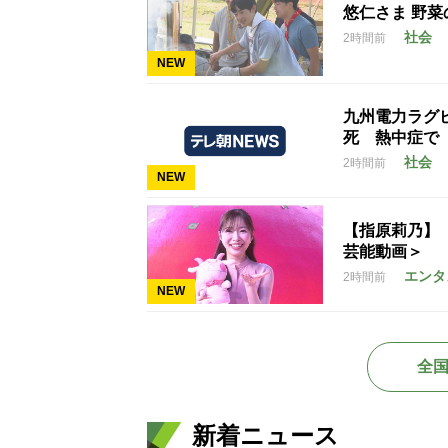
悠仁さま 野菜
社会
2時間前
NEW
九州電力ラグ
死 熱中症で
社会
2時間前
NEW
【指原莉乃】
芸能動画＞
エンタ
2時間前
NEW
全
新着ニュース