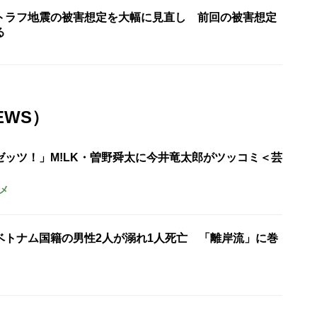
トラフ地震の被害想定を大幅に見直し 前回の被害想定
る
EWS）
ゼッツ！」M!LK・曽野舜太に今井竜太郎がツッコミ＜芸
メ
ベトナム国籍の男性2人が溺れ1人死亡 「離岸流」に巻