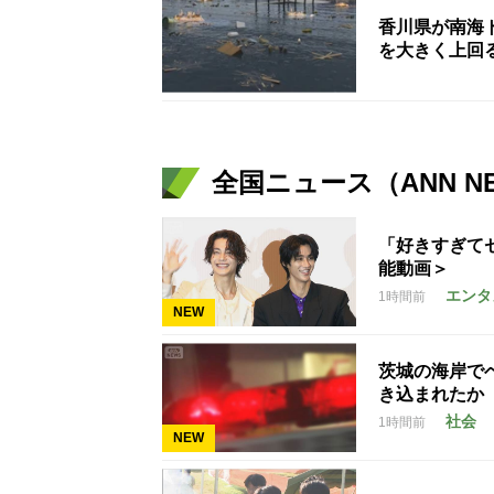
香川県が南海
を大きく上回
全国ニュース（ANN N
「好きすぎて
能動画＞
エンタ
1時間前
NEW
茨城の海岸で
き込まれたか
社会
1時間前
NEW