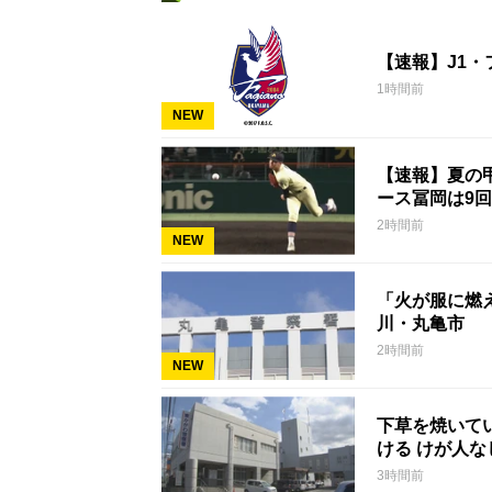
【速報】J1
1時間前
NEW
【速報】夏の甲
ース冨岡は9回
2時間前
NEW
「火が服に燃
川・丸亀市
2時間前
NEW
下草を焼いて
ける けが人
3時間前