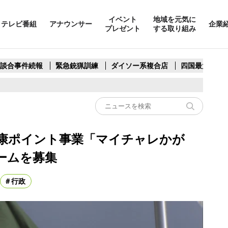
イベント
地域を元気に
テレビ番組
アナウンサー
企業
プレゼント
する取り組み
製談合事件続報
緊急銃猟訓練
ダイソー系複合店
四国最大スリ
康ポイント事業「マイチャレかが
ームを募集
行政