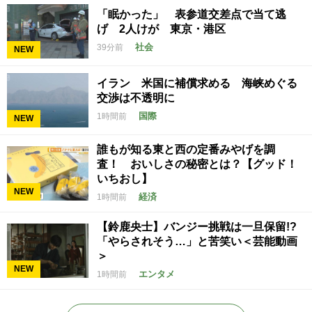
「眠かった」 表参道交差点で当て逃
げ 2人けが 東京・港区
社会
39分前
NEW
イラン 米国に補償求める 海峡めぐる
交渉は不透明に
国際
1時間前
NEW
誰もが知る東と西の定番みやげを調
査！ おいしさの秘密とは？【グッド！
いちおし】
NEW
経済
1時間前
【鈴鹿央士】バンジー挑戦は一旦保留!?
「やらされそう…」と苦笑い＜芸能動画
＞
NEW
エンタメ
1時間前