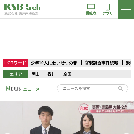
番組表
アプリ
株式会社 瀬戸内海放送
HOTワード
少年19人にわいせつの罪
官製談合事件続報
緊急
エリア
岡山
香川
全国
ニュース