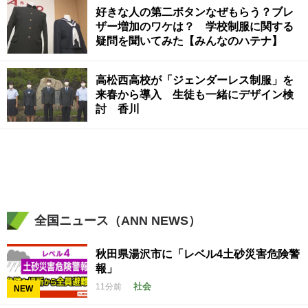
好きな人の第二ボタンなぜもらう？ブレ
ザー増加のワケは？ 学校制服に関する
疑問を聞いてみた【みんなのハテナ】
高松西高校が「ジェンダーレス制服」を
来春から導入 生徒も一緒にデザイン検
討 香川
全国ニュース（ANN NEWS）
秋田県湯沢市に「レベル4土砂災害危険警
報」
社会
11分前
NEW