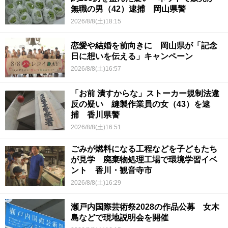
無職の男（42）逮捕 岡山県警
2026/8/8(土)18:15
恋愛や結婚を前向きに 岡山県が「記念
日に想いを伝える」キャンペーン
2026/8/8(土)16:57
「お前 潰すからな」ストーカー規制法違
反の疑い 縫製作業員の女（43）を逮
捕 香川県警
2026/8/8(土)16:51
ごみが燃料になる工程などを子どもたち
が見学 廃棄物処理工場で環境学習イベ
ント 香川・観音寺市
2026/8/8(土)16:29
瀬戸内国際芸術祭2028の作品公募 女木
島などで現地説明会を開催