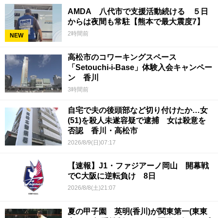
AMDA 八代市で支援活動続ける ５日
からは夜間も常駐【熊本で最大震度7】
2時間前
NEW
高松市のコワーキングスペース
「Setouchi-i-Base」体験入会キャンペー
ン 香川
3時間前
自宅で夫の後頭部など切り付けたか…女
(51)を殺人未遂容疑で逮捕 女は殺意を
否認 香川・高松市
2026/8/9(日)07:17
【速報】J1・ファジアーノ岡山 開幕戦
でC大阪に逆転負け 8日
2026/8/8(土)21:07
夏の甲子園 英明(香川)が関東第一(東東