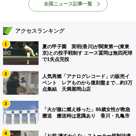
全国ニュース記事一覧
アクセスランキング
1
夏の甲子園 英明(香川)が関東第一(東東
京)との投手戦制す エース冨岡は無四死球
で1失点完投
2
人気再燃「アナログレコード」の販売イ
ベント レアものから復刻盤まで…約3万
点集結 天満屋岡山店
3
「火が服に燃え移った」86歳女性が救急
搬送 搬送時は意識あり 香川・丸亀市
4
「お前 潰すからな」ストーカー規制法違