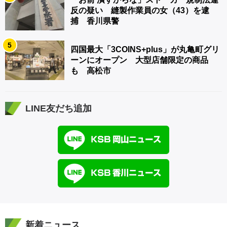
反の疑い 縫製作業員の女（43）を逮
捕 香川県警
5
四国最大「3COINS+plus」が丸亀町グリ
ーンにオープン 大型店舗限定の商品
も 高松市
LINE友だち追加
新着ニュース