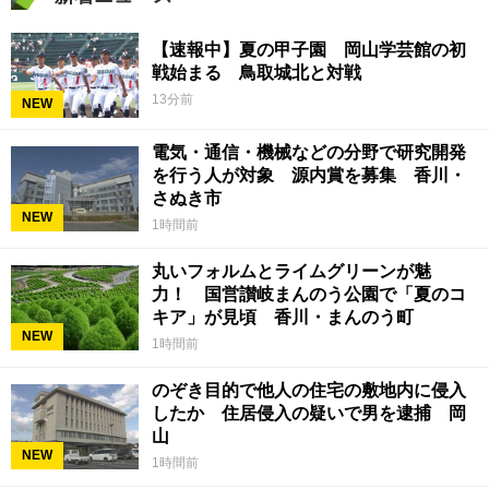
【速報中】夏の甲子園 岡山学芸館の初
戦始まる 鳥取城北と対戦
13分前
NEW
電気・通信・機械などの分野で研究開発
を行う人が対象 源内賞を募集 香川・
さぬき市
NEW
1時間前
丸いフォルムとライムグリーンが魅
力！ 国営讃岐まんのう公園で「夏のコ
キア」が見頃 香川・まんのう町
NEW
1時間前
のぞき目的で他人の住宅の敷地内に侵入
したか 住居侵入の疑いで男を逮捕 岡
山
NEW
1時間前