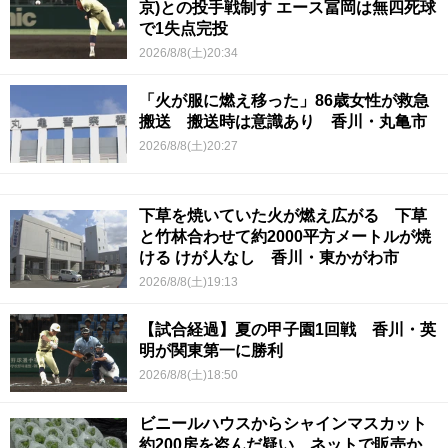
京)との投手戦制す エース冨岡は無四死球
で1失点完投
2026/8/8(土)20:34
「火が服に燃え移った」86歳女性が救急
搬送 搬送時は意識あり 香川・丸亀市
2026/8/8(土)20:27
下草を焼いていた火が燃え広がる 下草
と竹林合わせて約2000平方メートルが焼
ける けが人なし 香川・東かがわ市
2026/8/8(土)19:13
【試合経過】夏の甲子園1回戦 香川・英
明が関東第一に勝利
2026/8/8(土)18:50
ビニールハウスからシャインマスカット
約200房を盗んだ疑い ネットで販売か