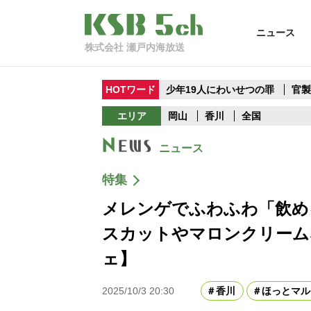
ニュース
株式会社 瀬戸内海放送
HOTワード
少年19人にわいせつの罪
官
エリア
岡山
香川
全国
ニュース
特集
メレンゲでふわふわ「飲め
スカットやマロンクリーム
ェ】
2025/10/3 20:30
香川
ほっとマル