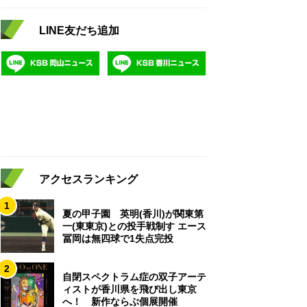
LINE友だち追加
アクセスランキング
1
夏の甲子園 英明(香川)が関東第
一(東東京)との投手戦制す エース
冨岡は無四球で1失点完投
2
自閉スペクトラム症の双子アーテ
ィストが香川県を飛び出し東京
へ！ 新作ならぶ個展開催