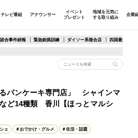
イベント
地域を元気に
テレビ番組
アナウンサー
企業
プレゼント
する取り組み
製談合事件続報
緊急銃猟訓練
ダイソー系複合店
四国最大スリ
るパンケーキ専門店」 シャインマ
など14種類 香川【ほっとマルシ
シェ
おでかけ・グルメ
生活・話題