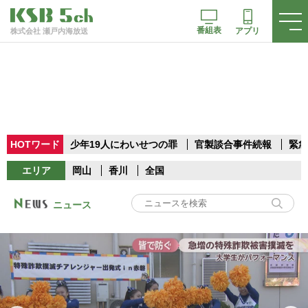
番組表
アプリ
株式会社 瀬戸内海放送
HOTワード
少年19人にわいせつの罪
官製談合事件続報
緊急
エリア
岡山
香川
全国
ニュース