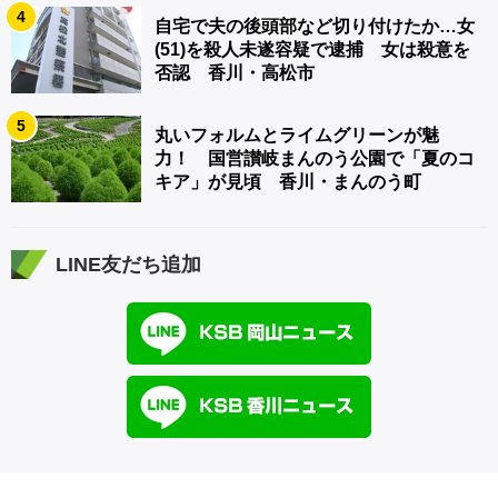
4
自宅で夫の後頭部など切り付けたか…女
(51)を殺人未遂容疑で逮捕 女は殺意を
否認 香川・高松市
5
丸いフォルムとライムグリーンが魅
力！ 国営讃岐まんのう公園で「夏のコ
キア」が見頃 香川・まんのう町
LINE友だち追加