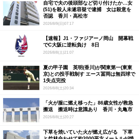
自宅で夫の後頭部など切り付けたか…女
(51)を殺人未遂容疑で逮捕 女は殺意を
否認 香川・高松市
2026/8/9(日)07:17
【速報】J1・ファジアーノ岡山 開幕戦
でC大阪に逆転負け 8日
2026/8/8(土)21:07
夏の甲子園 英明(香川)が関東第一(東東
京)との投手戦制す エース冨岡は無四球で
1失点完投
2026/8/8(土)20:34
「火が服に燃え移った」86歳女性が救急
搬送 搬送時は意識あり 香川・丸亀市
2026/8/8(土)20:27
下草を焼いていた火が燃え広がる 下草
と竹林合わせて約2000平方メートルが焼