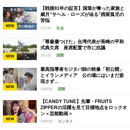
【戦後81年の証言】国策が奪った家族と
歳月“サヘル・ローズが辿る”残留孤児の
苦悩
NEW
社会
21分前
「尊厳傷つけた」台湾代表が長崎の平和
式典欠席 座席配置で市に抗議
国際
39分前
NEW
最高指導者モジタバ師の映像「初公開」
とイランメディア 公の場にはいまだ姿
現さず…
NEW
国際
2時間前
【CANDY TUNE】先輩・FRUITS
ZIPPERの活躍を見て目標地点をロックオ
ン＜芸能動画＞
NEW
エンタメ
2時間前