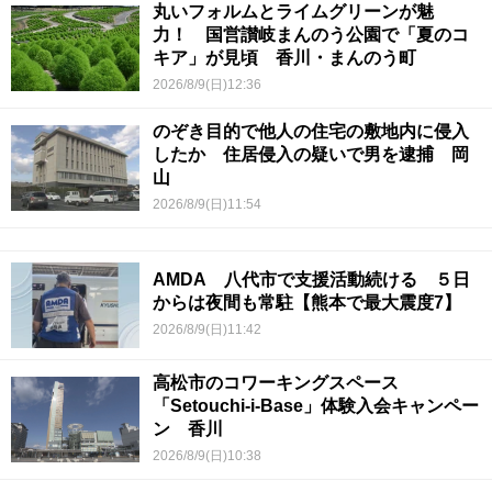
丸いフォルムとライムグリーンが魅
力！ 国営讃岐まんのう公園で「夏のコ
キア」が見頃 香川・まんのう町
2026/8/9(日)12:36
のぞき目的で他人の住宅の敷地内に侵入
したか 住居侵入の疑いで男を逮捕 岡
山
2026/8/9(日)11:54
AMDA 八代市で支援活動続ける ５日
からは夜間も常駐【熊本で最大震度7】
2026/8/9(日)11:42
高松市のコワーキングスペース
「Setouchi-i-Base」体験入会キャンペー
ン 香川
2026/8/9(日)10:38