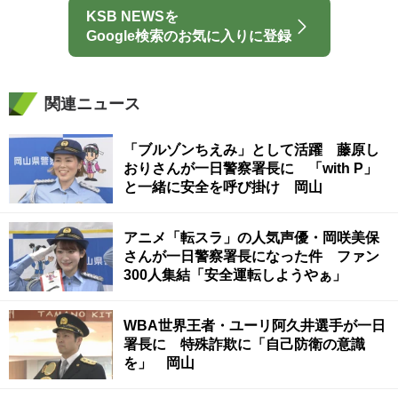
KSB NEWSを
Google検索のお気に入りに登録
関連ニュース
「ブルゾンちえみ」として活躍 藤原し
おりさんが一日警察署長に 「with P」
と一緒に安全を呼び掛け 岡山
アニメ「転スラ」の人気声優・岡咲美保
さんが一日警察署長になった件 ファン
300人集結「安全運転しようやぁ」
WBA世界王者・ユーリ阿久井選手が一日
署長に 特殊詐欺に「自己防衛の意識
を」 岡山