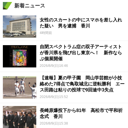
新着ニュース
女性のスカートの中にスマホを差し入れ
た疑い 男を逮捕 香川
4時間前
自閉スペクトラム症の双子アーティスト
が香川県を飛び出し東京へ！ 新作なら
ぶ個展開催
2026/8/9(日)16:46
【速報】夏の甲子園 岡山学芸館が小技
絡めた7得点で鳥取城北に逆転勝利 エー
ス田路は粘りの投球で9回途中3失点
2026/8/9(日)15:52
長崎原爆投下から81年 高松市で平和祈
念式 香川
2026/8/9(日)15:38