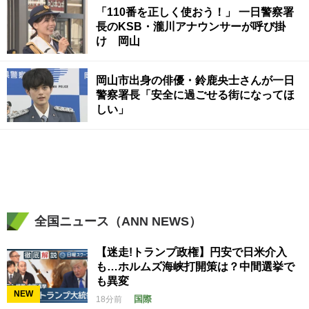
「110番を正しく使おう！」 一日警察署
長のKSB・瀧川アナウンサーが呼び掛
け 岡山
岡山市出身の俳優・鈴鹿央士さんが一日
警察署長「安全に過ごせる街になってほ
しい」
全国ニュース（ANN NEWS）
【迷走!トランプ政権】円安で日米介入
も…ホルムズ海峡打開策は？中間選挙で
も異変
NEW
国際
18分前