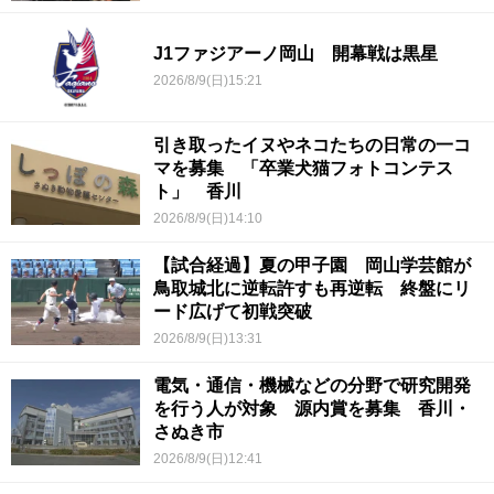
J1ファジアーノ岡山 開幕戦は黒星
2026/8/9(日)15:21
引き取ったイヌやネコたちの日常の一コ
マを募集 「卒業犬猫フォトコンテス
ト」 香川
2026/8/9(日)14:10
【試合経過】夏の甲子園 岡山学芸館が
鳥取城北に逆転許すも再逆転 終盤にリ
ード広げて初戦突破
2026/8/9(日)13:31
電気・通信・機械などの分野で研究開発
を行う人が対象 源内賞を募集 香川・
さぬき市
2026/8/9(日)12:41