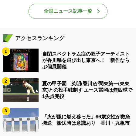
全国ニュース記事一覧
アクセスランキング
1
自閉スペクトラム症の双子アーティスト
が香川県を飛び出し東京へ！ 新作なら
ぶ個展開催
2
夏の甲子園 英明(香川)が関東第一(東東
京)との投手戦制す エース冨岡は無四球で
1失点完投
3
「火が服に燃え移った」86歳女性が救急
搬送 搬送時は意識あり 香川・丸亀市