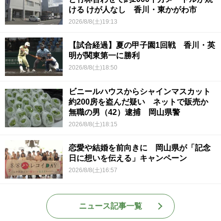
ける けが人なし 香川・東かがわ市
2026/8/8(土)19:13
【試合経過】夏の甲子園1回戦 香川・英
明が関東第一に勝利
2026/8/8(土)18:50
ビニールハウスからシャインマスカット
約200房を盗んだ疑い ネットで販売か
無職の男（42）逮捕 岡山県警
2026/8/8(土)18:15
恋愛や結婚を前向きに 岡山県が「記念
日に想いを伝える」キャンペーン
2026/8/8(土)16:57
ニュース記事一覧