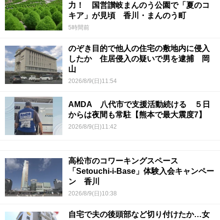
力！ 国営讃岐まんのう公園で「夏のコ
キア」が見頃 香川・まんのう町
5時間前
のぞき目的で他人の住宅の敷地内に侵入
したか 住居侵入の疑いで男を逮捕 岡
山
2026/8/9(日)11:54
AMDA 八代市で支援活動続ける ５日
からは夜間も常駐【熊本で最大震度7】
2026/8/9(日)11:42
高松市のコワーキングスペース
「Setouchi-i-Base」体験入会キャンペー
ン 香川
2026/8/9(日)10:38
自宅で夫の後頭部など切り付けたか…女