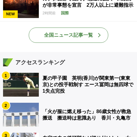
が非常事態を宣言 2万人以上に避難指示
国際
2時間前
NEW
全国ニュース記事一覧
アクセスランキング
1
夏の甲子園 英明(香川)が関東第一(東東
京)との投手戦制す エース冨岡は無四球で
1失点完投
2
「火が服に燃え移った」86歳女性が救急
搬送 搬送時は意識あり 香川・丸亀市
3