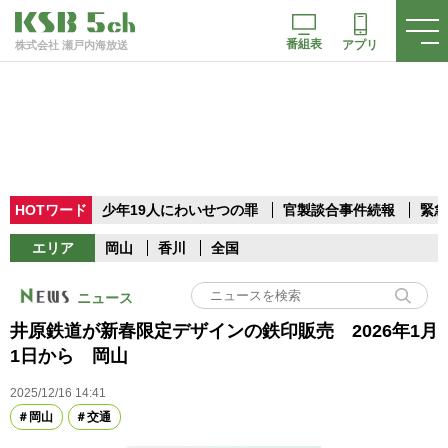
番組表
アプリ
株式会社 瀬戸内海放送
HOTワード
少年19人にわいせつの罪
官製談合事件続報
緊急
エリア
岡山
香川
全国
ニュース
井原鉄道が新春限定デザインの鉄印販売 2026年1月
1日から 岡山
2025/12/16 14:41
岡山
交通