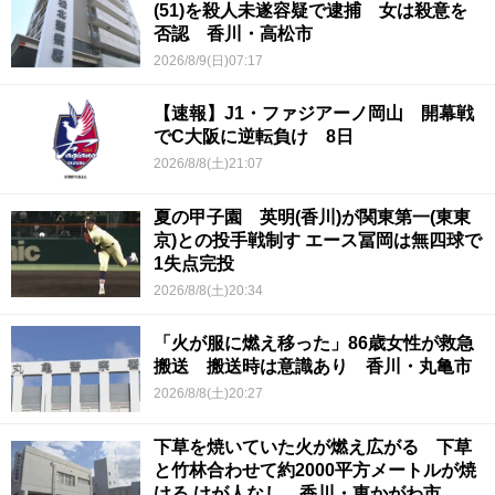
(51)を殺人未遂容疑で逮捕 女は殺意を
否認 香川・高松市
2026/8/9(日)07:17
【速報】J1・ファジアーノ岡山 開幕戦
でC大阪に逆転負け 8日
2026/8/8(土)21:07
夏の甲子園 英明(香川)が関東第一(東東
京)との投手戦制す エース冨岡は無四球で
1失点完投
2026/8/8(土)20:34
「火が服に燃え移った」86歳女性が救急
搬送 搬送時は意識あり 香川・丸亀市
2026/8/8(土)20:27
下草を焼いていた火が燃え広がる 下草
と竹林合わせて約2000平方メートルが焼
ける けが人なし 香川・東かがわ市