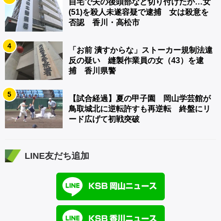
自宅で夫の後頭部など切り付けたか…女
(51)を殺人未遂容疑で逮捕 女は殺意を
否認 香川・高松市
4
「お前 潰すからな」ストーカー規制法違
反の疑い 縫製作業員の女（43）を逮
捕 香川県警
5
【試合経過】夏の甲子園 岡山学芸館が
鳥取城北に逆転許すも再逆転 終盤にリ
ード広げて初戦突破
LINE友だち追加