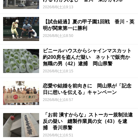
2026/8/8(土)19:13
【試合経過】夏の甲子園1回戦 香川・英
明が関東第一に勝利
2026/8/8(土)18:50
ビニールハウスからシャインマスカット
約200房を盗んだ疑い ネットで販売か
無職の男（42）逮捕 岡山県警
2026/8/8(土)18:15
恋愛や結婚を前向きに 岡山県が「記念
日に想いを伝える」キャンペーン
2026/8/8(土)16:57
「お前 潰すからな」ストーカー規制法違
反の疑い 縫製作業員の女（43）を逮
捕 香川県警
2026/8/8(土)16:51