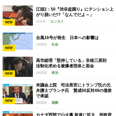
江頭2：50『渋谷盆踊り』にテンション上
がり脱いだ!?「なんでだよ～」
エンタメ
24分前
NEW
台風16号が発生 日本への影響は
社会
1時間前
NEW
高市総理「堅持している」非核三原則
法制化求める被爆者団体と面会
政治
1時間前
NEW
米議会上院 司法長官にトランプ氏の元
弁護士ブランチ氏 賛成50反対49の僅差
で承認
NEW
国際
2時間前
カナダ西部で山火事 急速に拡大 州政府