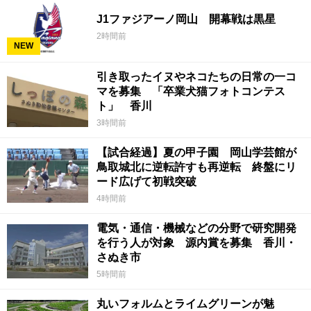
J1ファジアーノ岡山 開幕戦は黒星
2時間前
NEW
引き取ったイヌやネコたちの日常の一コ
マを募集 「卒業犬猫フォトコンテス
ト」 香川
3時間前
【試合経過】夏の甲子園 岡山学芸館が
鳥取城北に逆転許すも再逆転 終盤にリ
ード広げて初戦突破
4時間前
電気・通信・機械などの分野で研究開発
を行う人が対象 源内賞を募集 香川・
さぬき市
5時間前
丸いフォルムとライムグリーンが魅