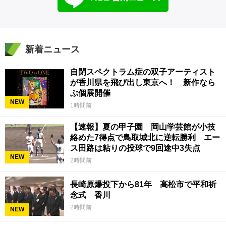
新着ニュース
自閉スペクトラム症の双子アーティスト
が香川県を飛び出し東京へ！ 新作なら
ぶ個展開催
NEW
1時間前
【速報】夏の甲子園 岡山学芸館が小技
絡めた7得点で鳥取城北に逆転勝利 エー
ス田路は粘りの投球で9回途中3失点
NEW
2時間前
長崎原爆投下から81年 高松市で平和祈
念式 香川
2時間前
NEW