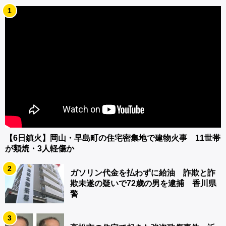
1
【6日鎮火】岡山・早島町の住宅密集地で建物火事 11世帯
が類焼・3人軽傷か
2
ガソリン代金を払わずに給油 詐欺と詐
欺未遂の疑いで72歳の男を逮捕 香川県
警
3