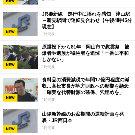
NEW
JR姫新線 走行中に揺れを感知 津山駅
～新見駅間で運転見合わせ【午後4時45分
現在】
NEW
1時間前
原爆投下から81年 岡山市で慰霊祭 被
爆者や遺族が犠牲者を追悼「一番に平和
しかない」
NEW
1時間前
食料品の消費減税で年間17億円程度の減
収…高松市長が地方財政への影響を懸念
「確実な代替財源の確保、穴埋めを」
NEW
1時間前
山陽新幹線のお盆期間の運転計画を発
表・JR西日本
1時間前
NEW