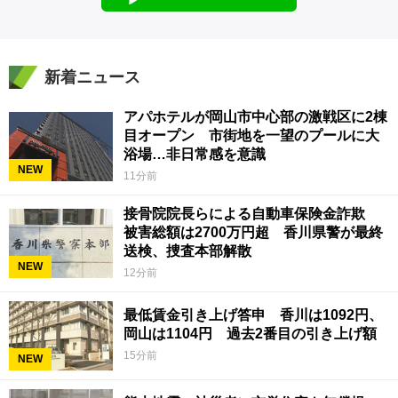
新着ニュース
アパホテルが岡山市中心部の激戦区に2棟
目オープン 市街地を一望のプールに大
浴場…非日常感を意識
NEW
11分前
接骨院院長らによる自動車保険金詐欺
被害総額は2700万円超 香川県警が最終
送検、捜査本部解散
NEW
12分前
最低賃金引き上げ答申 香川は1092円、
岡山は1104円 過去2番目の引き上げ額
15分前
NEW