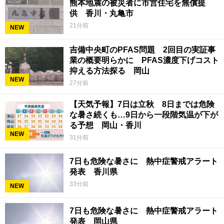
熊本地震の被災者に市営住宅を無償提
供 香川・丸亀市
21分前
NEW
吉備中央町のPFAS問題 2回目の実証事
業の概要明らかに PFAS濃度下げコスト
抑える方法探る 岡山
NEW
27分前
【天気予報】7日は立秋 8日までは危険
な暑さ続くも…9日から一段階気温が下が
る予想 岡山・香川
NEW
31分前
7日も危険な暑さに 熱中症警戒アラート
発表 香川県
33分前
NEW
7日も危険な暑さに 熱中症警戒アラート
発表 岡山県