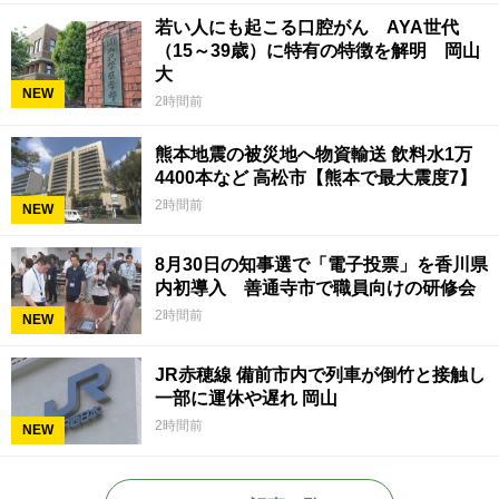
若い人にも起こる口腔がん AYA世代
（15～39歳）に特有の特徴を解明 岡山
大
NEW
2時間前
熊本地震の被災地へ物資輸送 飲料水1万
4400本など 高松市【熊本で最大震度7】
2時間前
NEW
8月30日の知事選で「電子投票」を香川県
内初導入 善通寺市で職員向けの研修会
2時間前
NEW
JR赤穂線 備前市内で列車が倒竹と接触し
一部に運休や遅れ 岡山
2時間前
NEW