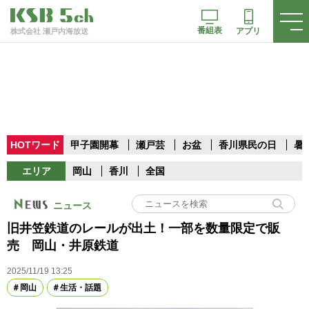
番組表
アプリ
株式会社 瀬戸内海放送
HOTワード
甲子園開幕
瀬戸芸
お盆
香川県民の日
暑
エリア
岡山
香川
全国
ニュース
旧井笠鉄道のレールが出土！一部を数量限定で販
売 岡山・井原鉄道
2025/11/19 13:25
岡山
生活・話題