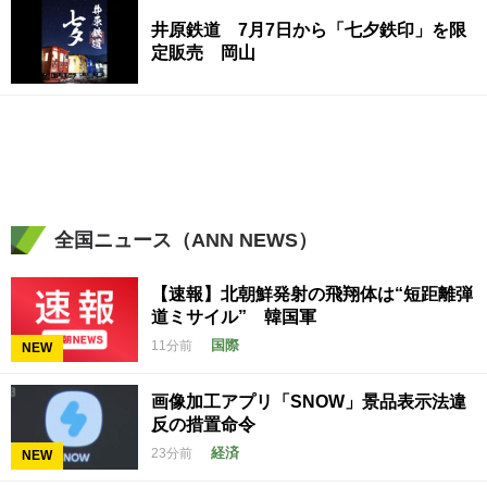
井原鉄道 7月7日から「七夕鉄印」を限
定販売 岡山
全国ニュース（ANN NEWS）
【速報】北朝鮮発射の飛翔体は“短距離弾
道ミサイル” 韓国軍
国際
11分前
NEW
画像加工アプリ「SNOW」景品表示法違
反の措置命令
経済
23分前
NEW