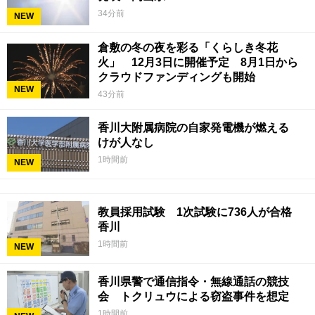
34分前
NEW
倉敷の冬の夜を彩る「くらしき冬花
火」 12月3日に開催予定 8月1日から
クラウドファンディングも開始
NEW
43分前
香川大附属病院の自家発電機が燃える
けが人なし
1時間前
NEW
教員採用試験 1次試験に736人が合格
香川
1時間前
NEW
香川県警で通信指令・無線通話の競技
会 トクリュウによる窃盗事件を想定
1時間前