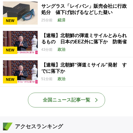
サングラス「レイバン」販売会社に行政
処分 値下げ妨げるなどした疑い
経済
25分前
NEW
【速報】北朝鮮の弾道ミサイルとみられ
るもの 日本のEEZ外に落下か 防衛省
政治
43分前
NEW
【速報】北朝鮮“弾道ミサイル”発射 す
でに落下か
政治
51分前
NEW
全国ニュース記事一覧
アクセスランキング