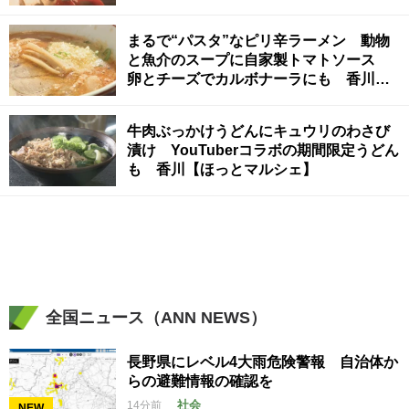
ェ】
まるで“パスタ”なピリ辛ラーメン 動物
と魚介のスープに自家製トマトソース
卵とチーズでカルボナーラにも 香川
【ほっとマルシェ】
牛肉ぶっかけうどんにキュウリのわさび
漬け YouTuberコラボの期間限定うどん
も 香川【ほっとマルシェ】
全国ニュース（ANN NEWS）
長野県にレベル4大雨危険警報 自治体か
らの避難情報の確認を
社会
14分前
NEW