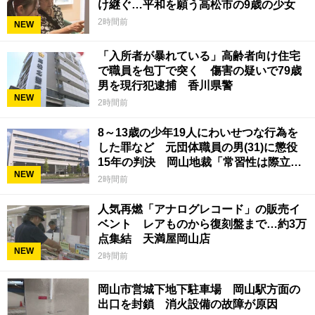
け継ぐ…平和を願う高松市の9歳の少女
2時間前
NEW
「入所者が暴れている」高齢者向け住宅
で職員を包丁で突く 傷害の疑いで79歳
男を現行犯逮捕 香川県警
NEW
2時間前
8～13歳の少年19人にわいせつな行為を
した罪など 元団体職員の男(31)に懲役
15年の判決 岡山地裁「常習性は際立っ
NEW
ていて被害結果も非常に重い」
2時間前
人気再燃「アナログレコード」の販売イ
ベント レアものから復刻盤まで…約3万
点集結 天満屋岡山店
NEW
2時間前
岡山市営城下地下駐車場 岡山駅方面の
出口を封鎖 消火設備の故障が原因