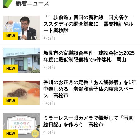
新着ニュース
「一歩前進」四国の新幹線 国交省ケー
ススタディの調査対象に 需要推計やル
ート案検討
NEW
17分前
新見市の官製談合事件 建設会社は2025
年度に最低制限価格で6件落札 岡山
22分前
NEW
香川のお正月の定番「あん餅雑煮」を1年
中楽しめる 老舗和菓子店の喫茶スペー
ス 高松市
NEW
34分前
ミラーレス一眼カメラで撮影して「写真
絵日記」を作ろう 高松市
40分前
NEW