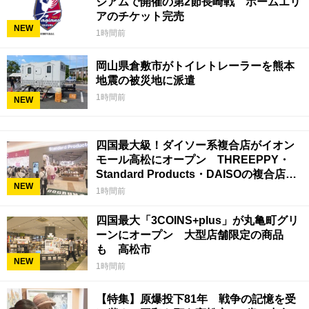
ジアムで開催の第2節長崎戦 ホームエリ
アのチケット完売
NEW
1時間前
岡山県倉敷市がトイレトレーラーを熊本
地震の被災地に派遣
1時間前
NEW
四国最大級！ダイソー系複合店がイオン
モール高松にオープン THREEPPY・
Standard Products・DAISOの複合店は
NEW
香川県初
1時間前
四国最大「3COINS+plus」が丸亀町グリ
ーンにオープン 大型店舗限定の商品
も 高松市
NEW
1時間前
【特集】原爆投下81年 戦争の記憶を受