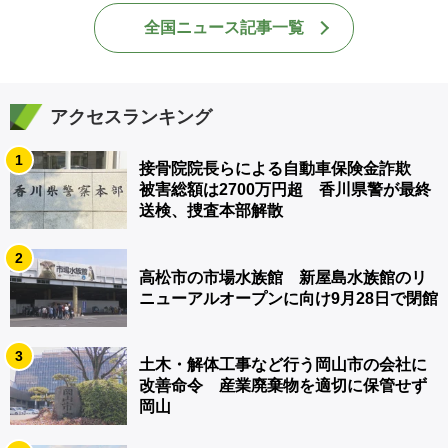
全国ニュース記事一覧
アクセスランキング
1
接骨院院長らによる自動車保険金詐欺
被害総額は2700万円超 香川県警が最終
送検、捜査本部解散
2
高松市の市場水族館 新屋島水族館のリ
ニューアルオープンに向け9月28日で閉館
3
土木・解体工事など行う岡山市の会社に
改善命令 産業廃棄物を適切に保管せず
岡山