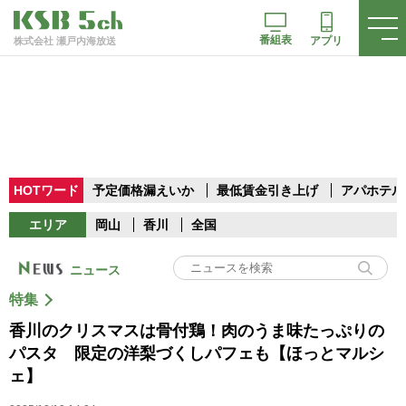
番組表
アプリ
株式会社 瀬戸内海放送
HOTワード
予定価格漏えいか
最低賃金引き上げ
アパホテル
エリア
岡山
香川
全国
ニュース
特集
香川のクリスマスは骨付鶏！肉のうま味たっぷりの
パスタ 限定の洋梨づくしパフェも【ほっとマルシ
ェ】