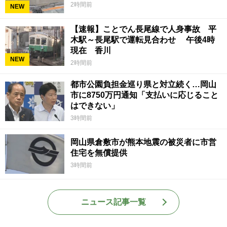
2時間前
NEW
【速報】ことでん長尾線で人身事故 平
木駅～長尾駅で運転見合わせ 午後4時
現在 香川
NEW
2時間前
都市公園負担金巡り県と対立続く…岡山
市に8750万円通知「支払いに応じること
はできない」
3時間前
岡山県倉敷市が熊本地震の被災者に市営
住宅を無償提供
3時間前
ニュース記事一覧