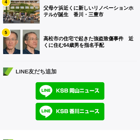
4
父母ケ浜近くに新しいリノベーションホ
テルが誕生 香川・三豊市
5
高松市の住宅で起きた強盗致傷事件 近
くに住む64歳男を指名手配
LINE友だち追加