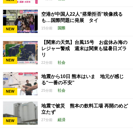
空港が中国人22人“搭乗拒否”映像残る
も…国際問題に発展 タイ
国際
15分前
NEW
【関東の天気】台風15号 お盆休み海の
レジャー警戒 週末は関東も猛暑日ズラ
リ
NEW
社会
22分前
地震から10日 熊本はいま 地元が感じ
る“一番の不安”
社会
25分前
NEW
地震で被災 熊本の飲料工場 再開のめど
立たず
経済
27分前
NEW