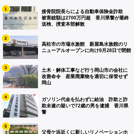
1
接骨院院長らによる自動車保険金詐欺
被害総額は2700万円超 香川県警が最終
送検、捜査本部解散
2
高松市の市場水族館 新屋島水族館のリ
ニューアルオープンに向け9月28日で閉館
3
土木・解体工事など行う岡山市の会社に
改善命令 産業廃棄物を適切に保管せず
岡山
4
ガソリン代金を払わずに給油 詐欺と詐
欺未遂の疑いで72歳の男を逮捕 香川県
警
5
父母ケ浜近くに新しいリノベーションホ