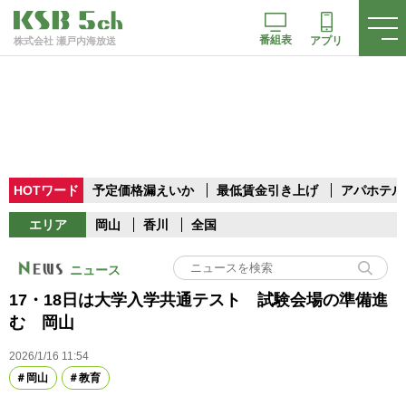
番組表
アプリ
株式会社 瀬戸内海放送
HOTワード
予定価格漏えいか
最低賃金引き上げ
アパホテル
エリア
岡山
香川
全国
ニュース
17・18日は大学入学共通テスト 試験会場の準備進
む 岡山
2026/1/16 11:54
岡山
教育