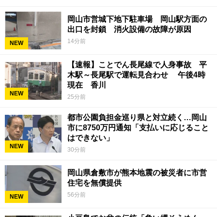
岡山市営城下地下駐車場 岡山駅方面の
出口を封鎖 消火設備の故障が原因
14分前
NEW
【速報】ことでん長尾線で人身事故 平
木駅～長尾駅で運転見合わせ 午後4時
現在 香川
NEW
25分前
都市公園負担金巡り県と対立続く…岡山
市に8750万円通知「支払いに応じること
はできない」
NEW
30分前
岡山県倉敷市が熊本地震の被災者に市営
住宅を無償提供
56分前
NEW