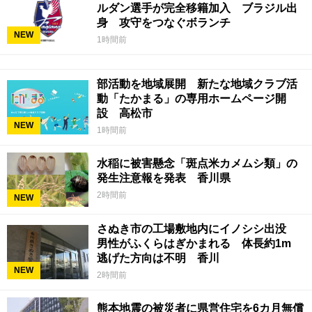
ルダン選手が完全移籍加入 ブラジル出
身 攻守をつなぐボランチ
NEW
1時間前
部活動を地域展開 新たな地域クラブ活
動「たかまる」の専用ホームページ開
設 高松市
NEW
1時間前
水稲に被害懸念「斑点米カメムシ類」の
発生注意報を発表 香川県
2時間前
NEW
さぬき市の工場敷地内にイノシシ出没
男性がふくらはぎかまれる 体長約1m
逃げた方向は不明 香川
NEW
2時間前
熊本地震の被災者に県営住宅を6カ月無償