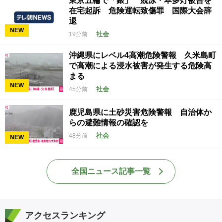
東京五輪で「銀」 競泳・本多灯被告を
在宅起訴 危険運転致傷罪 国際大会辞
退
NEW
社会
19分前
沖縄県にレベル4高潮危険警報 久米島町
で高潮による浸水被害が発生する危険高
まる
NEW
社会
45分前
鹿児島県に土砂災害危険警報 自治体か
らの避難情報の確認を
社会
48分前
NEW
全国ニュース記事一覧
アクセスランキング