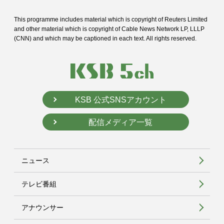
This programme includes material which is copyright of Reuters Limited
and
other material which is copyright of Cable News Network LP, LLLP
(CNN) and
which may be captioned in each text. All rights reserved.
KSB 公式SNSアカウント
配信メディア一覧
ニュース
テレビ番組
アナウンサー