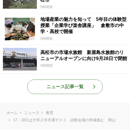
5時間前
地場産業の魅力を知って 5年目の体験型
授業「企業学び楽舎講座」 倉敷市の中
学・高校で開催
5時間前
高松市の市場水族館 新屋島水族館のリ
ニューアルオープンに向け9月28日で閉館
5時間前
ニュース記事一覧
ホーム
ニュース
教育
17・18日は大学入学共通テスト 試験会場の準備進む 岡山