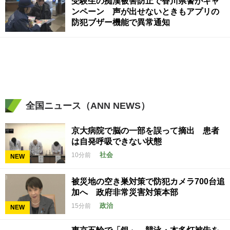
受験生の痴漢被害防止で香川県警がキャ
ンペーン 声が出せないときもアプリの
防犯ブザー機能で異常通知
全国ニュース（ANN NEWS）
京大病院で脳の一部を誤って摘出 患者
は自発呼吸できない状態
社会
10分前
NEW
被災地の空き巣対策で防犯カメラ700台追
加へ 政府非常災害対策本部
政治
15分前
NEW