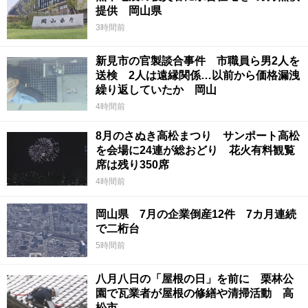
提供 岡山県
3時間前
新見市の官製談合事件 市職員ら男2人を
送検 2人は遠縁関係…以前から価格漏洩
繰り返していたか 岡山
4時間前
8月のさぬき高松まつり サンポート高松
を会場に24連が総おどり 花火有料観覧
席は残り350席
4時間前
岡山県 7月の企業倒産12件 7カ月連続
で二桁台
5時間前
八月八日の「屋根の日」を前に 栗林公
園で瓦業者が屋根の修繕や清掃活動 高
松市