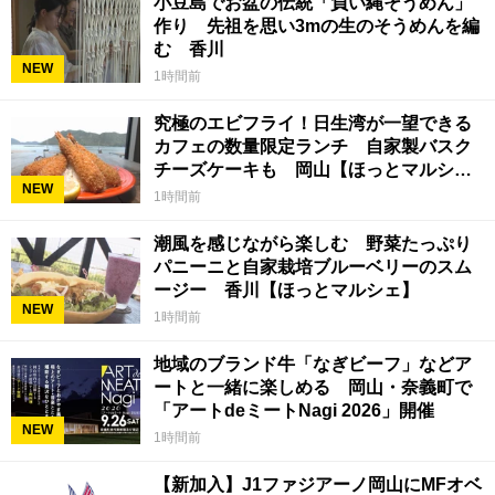
小豆島でお盆の伝統「負い縄そうめん」
作り 先祖を思い3mの生のそうめんを編
む 香川
NEW
1時間前
究極のエビフライ！日生湾が一望できる
カフェの数量限定ランチ 自家製バスク
チーズケーキも 岡山【ほっとマルシ
NEW
ェ】
1時間前
潮風を感じながら楽しむ 野菜たっぷり
パニーニと自家栽培ブルーベリーのスム
ージー 香川【ほっとマルシェ】
NEW
1時間前
地域のブランド牛「なぎビーフ」などア
ートと一緒に楽しめる 岡山・奈義町で
「アートdeミートNagi 2026」開催
NEW
1時間前
【新加入】J1ファジアーノ岡山にMFオベ