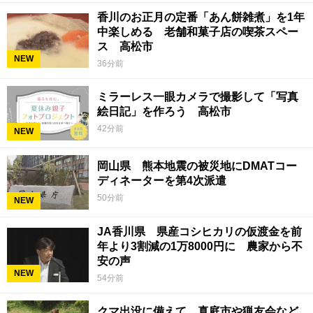
香川のお正月の定番「あん餅雑煮」を1年
中楽しめる 老舗和菓子店の喫茶スペー
ス 高松市
NEW
36分前
ミラーレス一眼カメラで撮影して「写真
絵日記」を作ろう 高松市
42分前
NEW
岡山県 熊本地震の被災地にDMATコー
ディネーターを第4次派遣
50分前
NEW
JA香川県 県産コシヒカリの仮渡金を前
年より3割減の1万8000円に 農家から不
安の声
NEW
54分前
クマ出没に備えて 真庭市や猟友会など