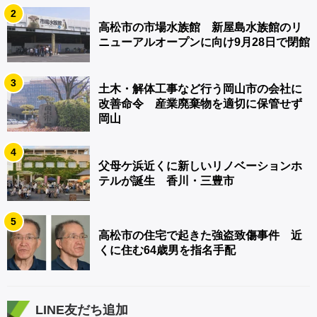
2
高松市の市場水族館 新屋島水族館のリ
ニューアルオープンに向け9月28日で閉館
3
土木・解体工事など行う岡山市の会社に
改善命令 産業廃棄物を適切に保管せず
岡山
4
父母ケ浜近くに新しいリノベーションホ
テルが誕生 香川・三豊市
5
高松市の住宅で起きた強盗致傷事件 近
くに住む64歳男を指名手配
LINE友だち追加