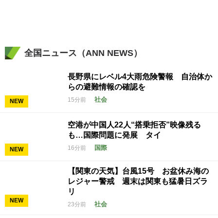
全国ニュース（ANN NEWS）
長野県にレベル4大雨危険警報 自治体か
らの避難情報の確認を
社会
15分前
NEW
空港が中国人22人“搭乗拒否”映像残る
も…国際問題に発展 タイ
国際
16分前
NEW
【関東の天気】台風15号 お盆休み海の
レジャー警戒 週末は関東も猛暑日ズラ
リ
NEW
社会
23分前