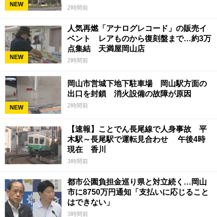
NEW
ていて被害結果も非常に重い」
2時間前
人気再燃「アナログレコード」の販売イ
ベント レアものから復刻盤まで…約3万
点集結 天満屋岡山店
NEW
2時間前
岡山市営城下地下駐車場 岡山駅方面の
出口を封鎖 消火設備の故障が原因
2時間前
NEW
【速報】ことでん長尾線で人身事故 平
木駅～長尾駅で運転見合わせ 午後4時
現在 香川
3時間前
都市公園負担金巡り県と対立続く…岡山
市に8750万円通知「支払いに応じること
はできない」
3時間前