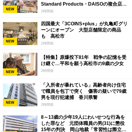
Standard Products・DAISOの複合店は
NEW
香川県初
1時間前
四国最大「3COINS+plus」が丸亀町グリ
ーンにオープン 大型店舗限定の商品
も 高松市
NEW
1時間前
【特集】原爆投下81年 戦争の記憶を受
け継ぐ…平和を願う高松市の9歳の少女
2時間前
NEW
「入所者が暴れている」高齢者向け住宅
で職員を包丁で突く 傷害の疑いで79歳
男を現行犯逮捕 香川県警
NEW
2時間前
8～13歳の少年19人にわいせつな行為を
した罪など 元団体職員の男(31)に懲役
15年の判決 岡山地裁「常習性は際立っ