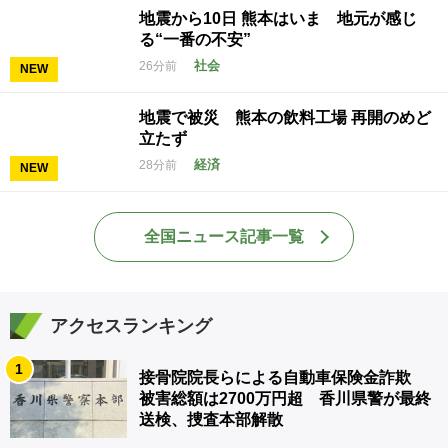
地震から10日 熊本はいま 地元が感じ
る“一番の不安”
社会
26分前
NEW
地震で被災 熊本の飲料工場 再開のめど
立たず
経済
28分前
NEW
全国ニュース記事一覧
アクセスランキング
1
接骨院院長らによる自動車保険金詐欺
被害総額は2700万円超 香川県警が最終
送検、捜査本部解散