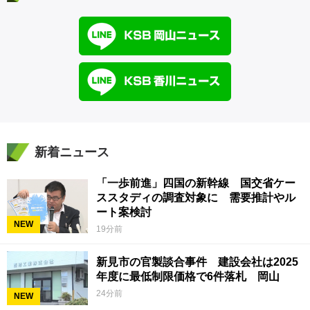
新着ニュース
「一歩前進」四国の新幹線 国交省ケー
ススタディの調査対象に 需要推計やル
ート案検討
NEW
19分前
新見市の官製談合事件 建設会社は2025
年度に最低制限価格で6件落札 岡山
24分前
NEW