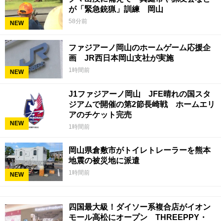
が「緊急銃猟」訓練 岡山
58分前
NEW
ファジアーノ岡山のホームゲーム応援企
画 JR西日本岡山支社が実施
1時間前
NEW
J1ファジアーノ岡山 JFE晴れの国スタ
ジアムで開催の第2節長崎戦 ホームエリ
アのチケット完売
NEW
1時間前
岡山県倉敷市がトイレトレーラーを熊本
地震の被災地に派遣
1時間前
NEW
四国最大級！ダイソー系複合店がイオン
モール高松にオープン THREEPPY・