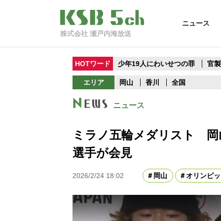
ニュース
株式会社 瀬戸内海放送
HOTワード
少年19人にわいせつの罪
官
エリア
岡山
香川
全国
ニュース
ミラノ五輪メダリスト 岡
選手が会見
2026/2/24 18:02
岡山
オリンピッ