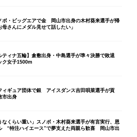
ノボ・ビッグエアで金 岡山市出身の木村葵来選手が帰
お母さんにメダル見せて話したい」
ルティナ五輪】倉敷出身・中島選手が準々決勝で敗退
ク女子1500m
フィギュア団体で銀 アイスダンス吉田唄菜選手が貢
敷市出身
うなくらい重い」スノボ・木村葵来選手が有言実行、恩
ル “特注ハイエース”で夢支えた両親ら歓喜 岡山市出