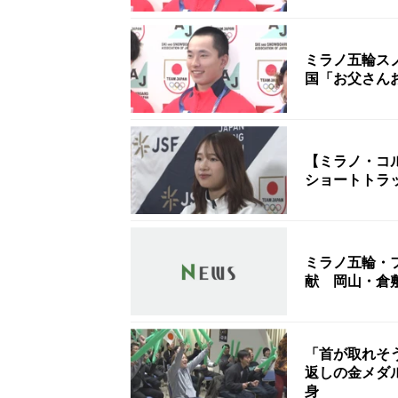
ミラノ五輪ス
国「お父さん
【ミラノ・コ
ショートトラッ
ミラノ五輪・
献 岡山・倉
「首が取れそ
返しの金メダ
身