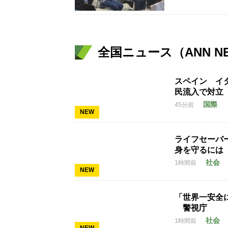
全国ニュース（ANN N
スペイン イ
民流入で対立
国際
45分前
NEW
ライフセーバ
身を守るには
社会
1時間前
NEW
「世界一安全
警視庁
社会
1時間前