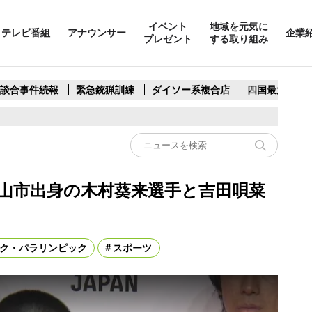
イベント
地域を元気に
テレビ番組
アナウンサー
企業
プレゼント
する取り組み
製談合事件続報
緊急銃猟訓練
ダイソー系複合店
四国最大スリ
山市出身の木村葵来選手と吉田唄菜
ク・パラリンピック
スポーツ