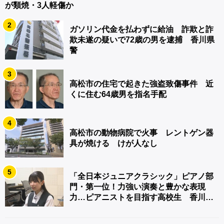
が類焼・3人軽傷か
2
ガソリン代金を払わずに給油 詐欺と詐
欺未遂の疑いで72歳の男を逮捕 香川県
警
3
高松市の住宅で起きた強盗致傷事件 近
くに住む64歳男を指名手配
4
高松市の動物病院で火事 レントゲン器
具が焼ける けが人なし
5
「全日本ジュニアクラシック」ピアノ部
門・第一位！力強い演奏と豊かな表現
力…ピアニストを目指す高校生 香川
【青春のキセキ】