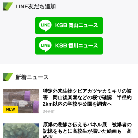
LINE友だち追加
新着ニュース
特定外来生物クビアカツヤカミキリの被
害 岡山後楽園などの桜で確認 半径約
2km以内の学校や公園を調査へ
NEW
34分前
原爆の悲惨さ伝えるパネル展 被爆者の
記憶をもとに高校生が描いた絵画も 高
松市