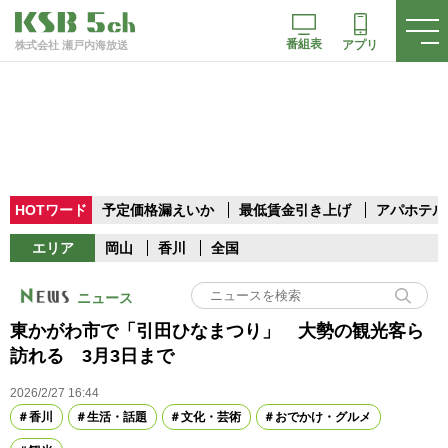
番組表
アプリ
株式会社 瀬戸内海放送
HOTワード
予定価格漏えいか
最低賃金引き上げ
アパホテル
エリア
岡山
香川
全国
ニュース
東かがわ市で「引田ひなまつり」 大勢の観光客ら
訪れる 3月3日まで
2026/2/27 16:44
香川
生活・話題
文化・芸術
おでかけ・グルメ