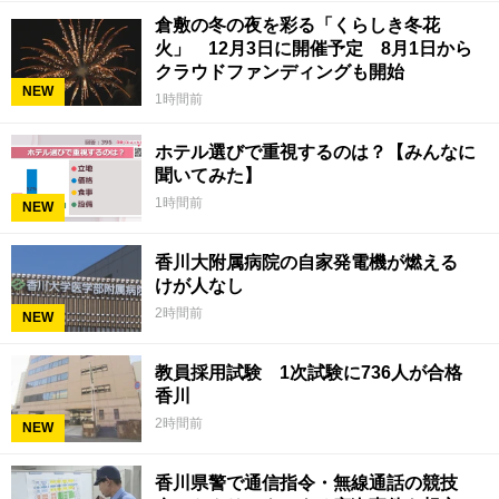
倉敷の冬の夜を彩る「くらしき冬花
火」 12月3日に開催予定 8月1日から
クラウドファンディングも開始
NEW
1時間前
ホテル選びで重視するのは？【みんなに
聞いてみた】
1時間前
NEW
香川大附属病院の自家発電機が燃える
けが人なし
2時間前
NEW
教員採用試験 1次試験に736人が合格
香川
2時間前
NEW
香川県警で通信指令・無線通話の競技