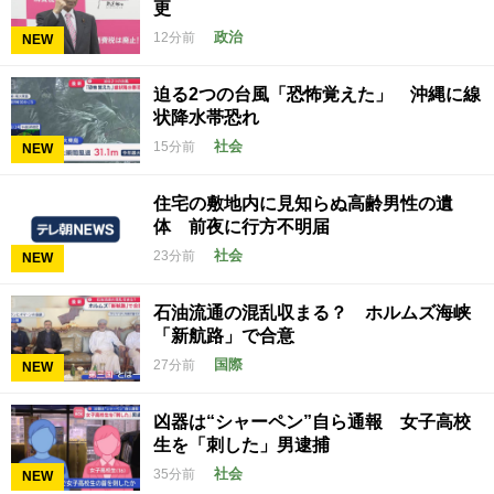
更
政治
12分前
NEW
迫る2つの台風「恐怖覚えた」 沖縄に線
状降水帯恐れ
社会
15分前
NEW
住宅の敷地内に見知らぬ高齢男性の遺
体 前夜に行方不明届
社会
23分前
NEW
石油流通の混乱収まる？ ホルムズ海峡
「新航路」で合意
国際
27分前
NEW
凶器は“シャーペン”自ら通報 女子高校
生を「刺した」男逮捕
社会
35分前
NEW