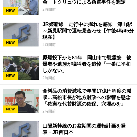
会 トクリュウによる窃盗事件を想定
2時間前
NEW
JR姫新線 走行中に揺れを感知 津山駅
～新見駅間で運転見合わせ【午後4時45分
現在】
NEW
2時間前
原爆投下から81年 岡山市で慰霊祭 被
爆者や遺族が犠牲者を追悼「一番に平和
しかない」
NEW
2時間前
食料品の消費減税で年間17億円程度の減
収…高松市長が地方財政への影響を懸念
「確実な代替財源の確保、穴埋めを」
NEW
2時間前
山陽新幹線のお盆期間の運転計画を発
表・JR西日本