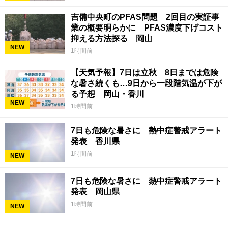
吉備中央町のPFAS問題 2回目の実証事
業の概要明らかに PFAS濃度下げコスト
抑える方法探る 岡山
NEW
1時間前
【天気予報】7日は立秋 8日までは危険
な暑さ続くも…9日から一段階気温が下が
る予想 岡山・香川
NEW
1時間前
7日も危険な暑さに 熱中症警戒アラート
発表 香川県
1時間前
NEW
7日も危険な暑さに 熱中症警戒アラート
発表 岡山県
1時間前
NEW