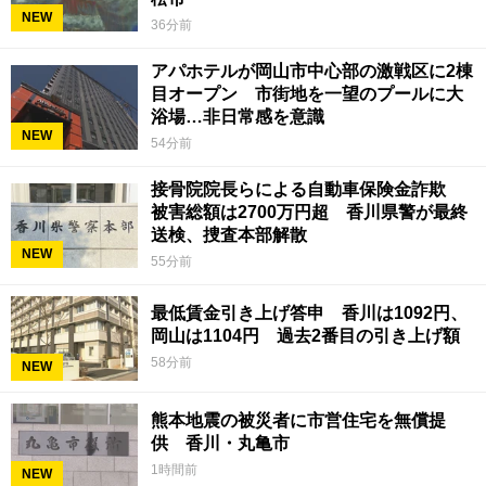
NEW
36分前
アパホテルが岡山市中心部の激戦区に2棟
目オープン 市街地を一望のプールに大
浴場…非日常感を意識
NEW
54分前
接骨院院長らによる自動車保険金詐欺
被害総額は2700万円超 香川県警が最終
送検、捜査本部解散
NEW
55分前
最低賃金引き上げ答申 香川は1092円、
岡山は1104円 過去2番目の引き上げ額
58分前
NEW
熊本地震の被災者に市営住宅を無償提
供 香川・丸亀市
1時間前
NEW