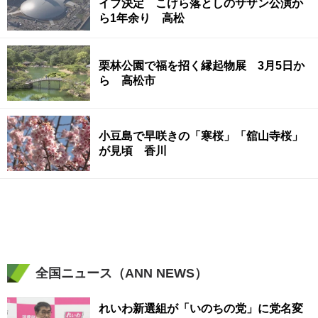
イブ決定 こけら落としのサザン公演か
ら1年余り 高松
栗林公園で福を招く縁起物展 3月5日か
ら 高松市
小豆島で早咲きの「寒桜」「舘山寺桜」
が見頃 香川
全国ニュース（ANN NEWS）
れいわ新選組が「いのちの党」に党名変