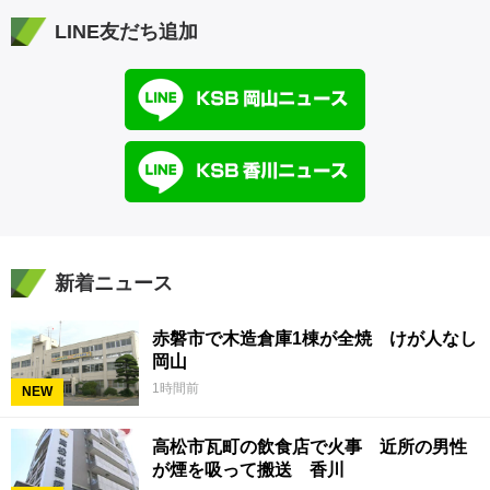
LINE友だち追加
新着ニュース
赤磐市で木造倉庫1棟が全焼 けが人なし
岡山
1時間前
NEW
高松市瓦町の飲食店で火事 近所の男性
が煙を吸って搬送 香川