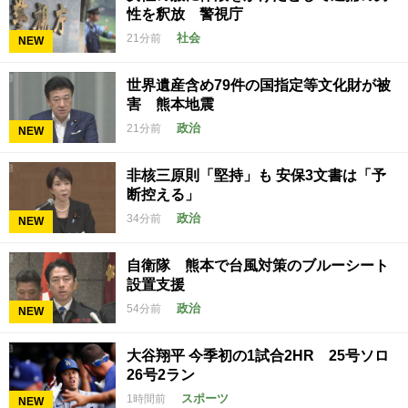
性を釈放 警視庁
社会
21分前
NEW
世界遺産含め79件の国指定等文化財が被
害 熊本地震
政治
21分前
NEW
非核三原則「堅持」も 安保3文書は「予
断控える」
政治
34分前
NEW
自衛隊 熊本で台風対策のブルーシート
設置支援
政治
54分前
NEW
大谷翔平 今季初の1試合2HR 25号ソロ
26号2ラン
スポーツ
1時間前
NEW