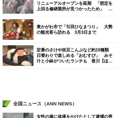
リニューアルオープンを延期 「想定を
上回る修繕箇所が見つかったため」 香
川
東かがわ市で「引田ひなまつり」 大勢
の観光客ら訪れる 3月3日まで
定番のさけや枝豆こんぶなど約10種類
日替わりで楽しめる「おむすび」 みそ
汁と小鉢がついたランチも 香川【ほっ
とマルシェ】
全国ニュース（ANN NEWS）
女性の服に体液をかけたとして逮捕の男