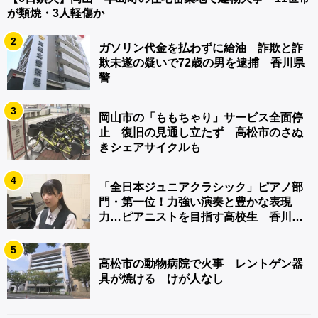
が類焼・3人軽傷か
2
ガソリン代金を払わずに給油 詐欺と詐
欺未遂の疑いで72歳の男を逮捕 香川県
警
3
岡山市の「ももちゃり」サービス全面停
止 復旧の見通し立たず 高松市のさぬ
きシェアサイクルも
4
「全日本ジュニアクラシック」ピアノ部
門・第一位！力強い演奏と豊かな表現
力…ピアニストを目指す高校生 香川
【青春のキセキ】
5
高松市の動物病院で火事 レントゲン器
具が焼ける けが人なし