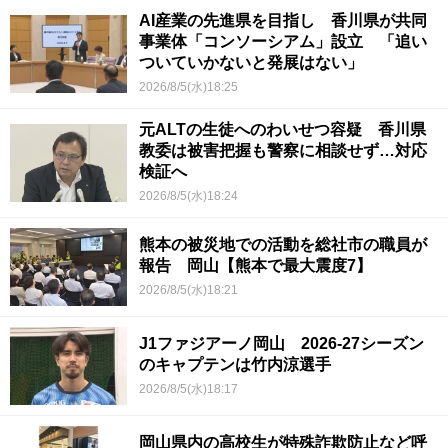
AI産業の先進県を目指し 香川県が共同
事業体「コンソーシアム」設立 「追い
ついていかないと発展はない」
2026/8/5(水)18:25
元ALTの生徒へのわいせつ容疑 香川県
教委は被害把握も警察に相談せず…対応
検証へ
2026/8/5(水)18:24
熊本の被災地での活動を総社市の職員が
報告 岡山【熊本で最大震度7】
2026/8/5(水)18:21
J1ファジアーノ岡山 2026-27シーズン
のキャプテンは竹内涼選手
2026/8/5(水)18:17
岡山県内の高校生が特殊詐欺防止など呼