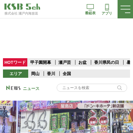
番組表
アプリ
株式会社 瀬戸内海放送
HOTワード
甲子園開幕
瀬戸芸
お盆
香川県民の日
暑
エリア
岡山
香川
全国
ニュース