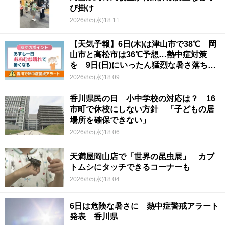
び掛け
2026/8/5(水)18:11
【天気予報】6日(木)は津山市で38℃ 岡
山市と高松市は36℃予想…熱中症対策
を 9日(日)にいったん猛烈な暑さ落ち着
くか
2026/8/5(水)18:09
香川県民の日 小中学校の対応は？ 16
市町で休校にしない方針 「子どもの居
場所を確保できない」
2026/8/5(水)18:06
天満屋岡山店で「世界の昆虫展」 カブ
トムシにタッチできるコーナーも
2026/8/5(水)18:04
6日は危険な暑さに 熱中症警戒アラート
発表 香川県