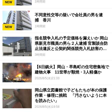
1時間前
NEW
不同意性交等の疑いで会社員の男を逮
捕 香川
1時間前
NEW
指名競争入札の予定価格を漏えいか 岡山
県新見市職員の男ら２人逮捕 官製談合防
止法違反と公契約関係競売入札妨害の疑
い
3時間前
【6日鎮火】岡山・早島町の住宅密集地で
建物火事 11世帯が類焼・3人軽傷か
2026/8/5(水)21:33
岡山県立図書館で子どもたちが本の保護
作業・修理に挑戦 「汚さないように本
を読みたい」
2026/8/5(水)19:58