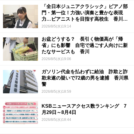
「全日本ジュニアクラシック」ピアノ部
門・第一位！力強い演奏と豊かな表現
力…ピアニストを目指す高校生 香川
【青春のキセキ】
2026/8/5(水)19:14
お盆どうする？ 長引く物価高が「帰
省」にも影響 自宅で過ごす人向けに新
たなサービスも 香川
2026/8/5(水)19:06
ガソリン代金を払わずに給油 詐欺と詐
欺未遂の疑いで72歳の男を逮捕 香川県
警
2026/8/5(水)18:59
KSBニュースアクセス数ランキング 7
月29日～8月4日
2026/8/5(水)18:44