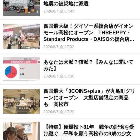
地震の被災地に派遣
2026/8/7(金)17:45
四国最大級！ダイソー系複合店がイオン
モール高松にオープン THREEPPY・
Standard Products・DAISOの複合店は
香川県初
2026/8/7(金)17:32
あなたは犬派？猫派？【みんなに聞いて
みた】
2026/8/7(金)17:30
四国最大「3COINS+plus」が丸亀町グリ
ーンにオープン 大型店舗限定の商品
も 高松市
2026/8/7(金)17:29
【特集】原爆投下81年 戦争の記憶を受
け継ぐ…平和を願う高松市の9歳の少女