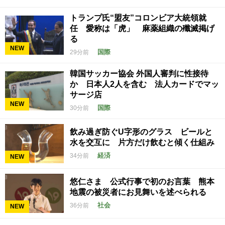
トランプ氏“盟友”コロンビア大統領就
任 愛称は「虎」 麻薬組織の殲滅掲げ
る
NEW
国際
29分前
韓国サッカー協会 外国人審判に性接待
か 日本人2人を含む 法人カードでマッ
サージ店
NEW
国際
30分前
飲み過ぎ防ぐU字形のグラス ビールと
水を交互に 片方だけ飲むと傾く仕組み
経済
34分前
NEW
悠仁さま 公式行事で初のお言葉 熊本
地震の被災者にお見舞いを述べられる
社会
36分前
NEW