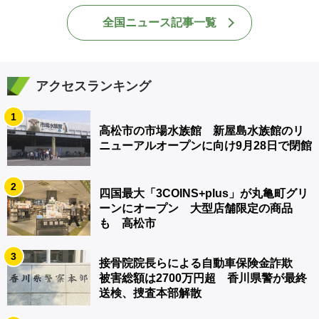
全国ニュース記事一覧
アクセスランキング
1
高松市の市場水族館 新屋島水族館のリ
ニューアルオープンに向け9月28日で閉館
2
四国最大「3COINS+plus」が丸亀町グリ
ーンにオープン 大型店舗限定の商品
も 高松市
3
接骨院院長らによる自動車保険金詐欺
被害総額は2700万円超 香川県警が最終
送検、捜査本部解散