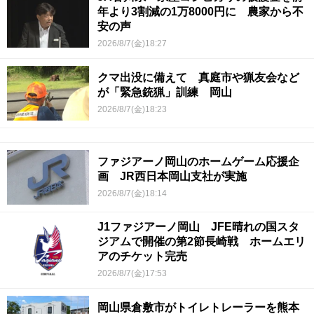
年より3割減の1万8000円に 農家から不
安の声
2026/8/7(金)18:27
クマ出没に備えて 真庭市や猟友会など
が「緊急銃猟」訓練 岡山
2026/8/7(金)18:23
ファジアーノ岡山のホームゲーム応援企
画 JR西日本岡山支社が実施
2026/8/7(金)18:14
J1ファジアーノ岡山 JFE晴れの国スタ
ジアムで開催の第2節長崎戦 ホームエリ
アのチケット完売
2026/8/7(金)17:53
岡山県倉敷市がトイレトレーラーを熊本