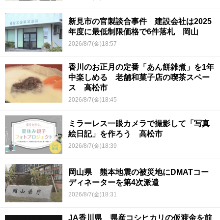
新見市の官製談合事件 建設会社は2025
年度に最低制限価格で6件落札 岡山
2026/8/7(金)18:57
香川のお正月の定番「あん餅雑煮」を1年
中楽しめる 老舗和菓子店の喫茶スペー
ス 高松市
2026/8/7(金)18:45
ミラーレス一眼カメラで撮影して「写真
絵日記」を作ろう 高松市
2026/8/7(金)18:39
岡山県 熊本地震の被災地にDMATコー
ディネーターを第4次派遣
2026/8/7(金)18:31
JA香川県 県産コシヒカリの仮渡金を前