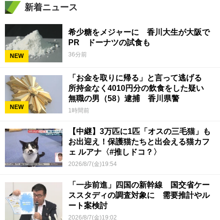
新着ニュース
希少糖をメジャーに 香川大生が大阪で
PR ドーナツの試食も
36分前
NEW
「お金を取りに帰る」と言って逃げる
所持金なく4010円分の飲食をした疑い
無職の男（58）逮捕 香川県警
NEW
1時間前
【中継】3万匹に1匹「オスの三毛猫」も
お出迎え！保護猫たちと出会える猫カフ
ェ ルアナ〈#推しドコ？〉
2026/8/7(金)19:54
「一歩前進」四国の新幹線 国交省ケー
ススタディの調査対象に 需要推計やル
ート案検討
2026/8/7(金)19:02