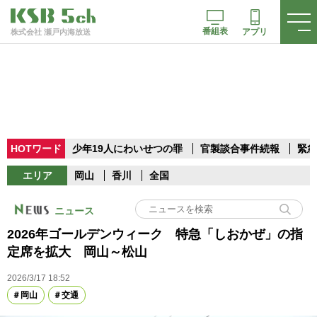
番組表
アプリ
株式会社 瀬戸内海放送
HOTワード
少年19人にわいせつの罪
官製談合事件続報
緊急
エリア
岡山
香川
全国
ニュース
2026年ゴールデンウィーク 特急「しおかぜ」の指
定席を拡大 岡山～松山
2026/3/17 18:52
岡山
交通