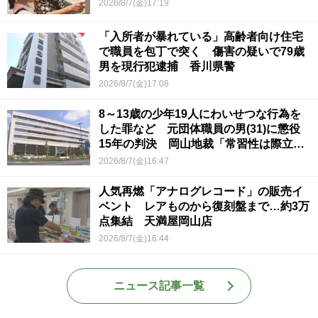
2026/8/7(金)17:19
「入所者が暴れている」高齢者向け住宅
で職員を包丁で突く 傷害の疑いで79歳
男を現行犯逮捕 香川県警
2026/8/7(金)17:08
8～13歳の少年19人にわいせつな行為を
した罪など 元団体職員の男(31)に懲役
15年の判決 岡山地裁「常習性は際立っ
ていて被害結果も非常に重い」
2026/8/7(金)16:47
人気再燃「アナログレコード」の販売イ
ベント レアものから復刻盤まで…約3万
点集結 天満屋岡山店
2026/8/7(金)16:44
ニュース記事一覧