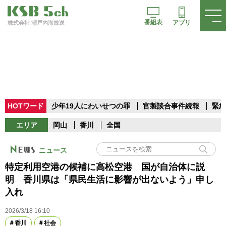
番組表
アプリ
株式会社 瀬戸内海放送
HOTワード
少年19人にわいせつの罪
官製談合事件続報
緊急
エリア
岡山
香川
全国
ニュース
特定利用空港の候補に高松空港 国が自治体に説
明 香川県は「県民生活に影響が出ないよう」申し
入れ
2026/3/18 16:10
香川
社会