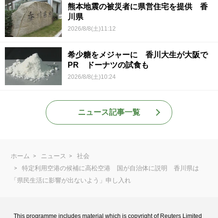
熊本地震の被災者に県営住宅を提供 香
川県
2026/8/8(土)11:12
希少糖をメジャーに 香川大生が大阪で
PR ドーナツの試食も
2026/8/8(土)10:24
ニュース記事一覧
ホーム
ニュース
社会
特定利用空港の候補に高松空港 国が自治体に説明 香川県は
「県民生活に影響が出ないよう」申し入れ
This programme includes material which is copyright of Reuters Limited