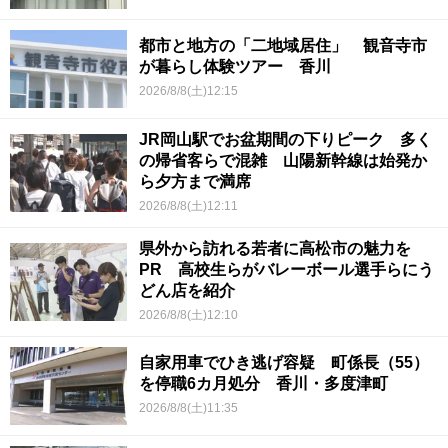
都市と地方の「二地域居住」 観音寺市
が暮らし体験ツアー 香川
2026/8/8(土)12:15
JR岡山駅でお盆期間の下りピーク 多く
の帰省客らで混雑 山陽新幹線は始発か
ら夕方まで満席
2026/8/8(土)12:11
県外から訪れる若者に高松市の魅力を
PR 高校生らがバレーボール選手らにう
どん店を紹介
2026/8/8(土)12:10
自家用車でひき逃げ容疑 町係長（55）
を停職6カ月処分 香川・多度津町
2026/8/8(土)11:35