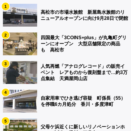
1
高松市の市場水族館 新屋島水族館のリ
ニューアルオープンに向け9月28日で閉館
2
四国最大「3COINS+plus」が丸亀町グリ
ーンにオープン 大型店舗限定の商品
も 高松市
3
人気再燃「アナログレコード」の販売イ
ベント レアものから復刻盤まで…約3万
点集結 天満屋岡山店
4
自家用車でひき逃げ容疑 町係長（55）
を停職6カ月処分 香川・多度津町
5
父母ケ浜近くに新しいリノベーションホ