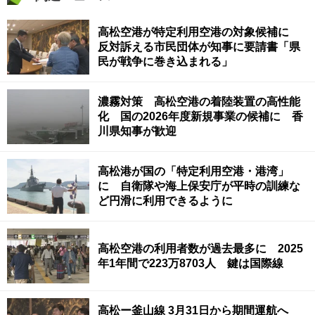
高松空港が特定利用空港の対象候補に
反対訴える市民団体が知事に要請書「県
民が戦争に巻き込まれる」
濃霧対策 高松空港の着陸装置の高性能
化 国の2026年度新規事業の候補に 香
川県知事が歓迎
高松港が国の「特定利用空港・港湾」
に 自衛隊や海上保安庁が平時の訓練な
ど円滑に利用できるように
高松空港の利用者数が過去最多に 2025
年1年間で223万8703人 鍵は国際線
高松ー釜山線 3月31日から期間運航へ