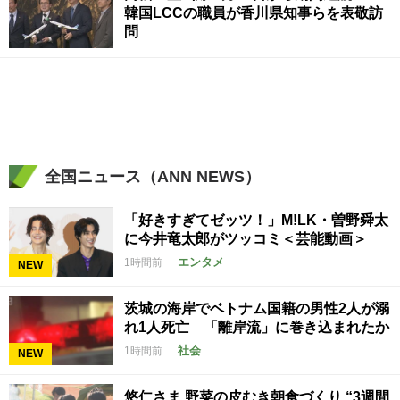
韓国LCCの職員が香川県知事らを表敬訪
問
全国ニュース（ANN NEWS）
「好きすぎてゼッツ！」M!LK・曽野舜太
に今井竜太郎がツッコミ＜芸能動画＞
エンタメ
1時間前
NEW
茨城の海岸でベトナム国籍の男性2人が溺
れ1人死亡 「離岸流」に巻き込まれたか
社会
1時間前
NEW
悠仁さま 野菜の皮むき朝食づくり “3週間