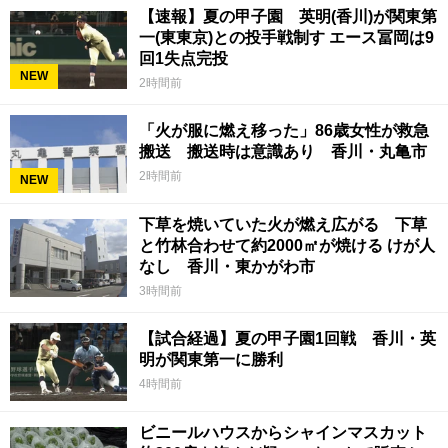
【速報】夏の甲子園 英明(香川)が関東第
一(東東京)との投手戦制す エース冨岡は9
回1失点完投
NEW
2時間前
「火が服に燃え移った」86歳女性が救急
搬送 搬送時は意識あり 香川・丸亀市
2時間前
NEW
下草を焼いていた火が燃え広がる 下草
と竹林合わせて約2000㎡が焼ける けが人
なし 香川・東かがわ市
3時間前
【試合経過】夏の甲子園1回戦 香川・英
明が関東第一に勝利
4時間前
ビニールハウスからシャインマスカット