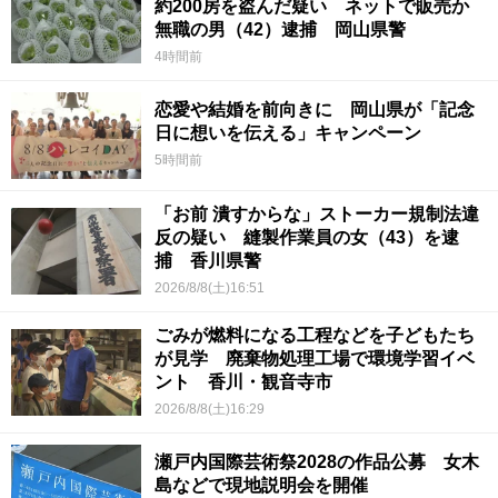
約200房を盗んだ疑い ネットで販売か
無職の男（42）逮捕 岡山県警
4時間前
恋愛や結婚を前向きに 岡山県が「記念
日に想いを伝える」キャンペーン
5時間前
「お前 潰すからな」ストーカー規制法違
反の疑い 縫製作業員の女（43）を逮
捕 香川県警
2026/8/8(土)16:51
ごみが燃料になる工程などを子どもたち
が見学 廃棄物処理工場で環境学習イベ
ント 香川・観音寺市
2026/8/8(土)16:29
瀬戸内国際芸術祭2028の作品公募 女木
島などで現地説明会を開催