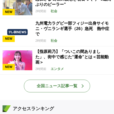
ぶりのピーラー”
社会
2時間前
NEW
九州電力ラグビー部フィジー出身サイモ
ニ・ヴニランギ選手（26）急死 熱中症
で
NEW
社会
2時間前
【指原莉乃】「ついこの間ありまし
た」、街中で感じた“運命”とは＜芸能動
画＞
NEW
エンタメ
2時間前
全国ニュース記事一覧
アクセスランキング