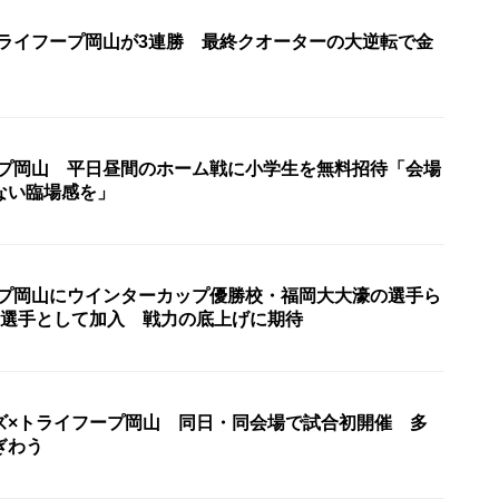
トライフープ岡山が3連勝 最終クオーターの大逆転で金
ープ岡山 平日昼間のホーム戦に小学生を無料招待「会場
ない臨場感を」
ープ岡山にウインターカップ優勝校・福岡大大濠の選手ら
定選手として加入 戦力の底上げに期待
ズ×トライフープ岡山 同日・同会場で試合初開催 多
ぎわう