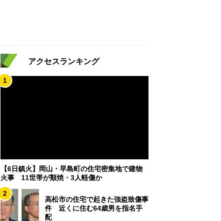
アクセスランキング
1
【6日鎮火】岡山・早島町の住宅密集地で建物
火事 11世帯が類焼・3人軽傷か
2
高松市の住宅で起きた強盗致傷事
件 近くに住む64歳男を指名手
配