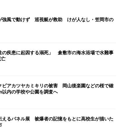
が強風で動けず 巡視艇が救助 けが人なし・笠岡市の
性の疾患に起因する溺死」 倉敷市の海水浴場で水難事
死亡
クビアカツヤカミキリの被害 岡山後楽園などの桜で確
km以内の学校や公園を調査へ
伝えるパネル展 被爆者の記憶をもとに高校生が描いた
市