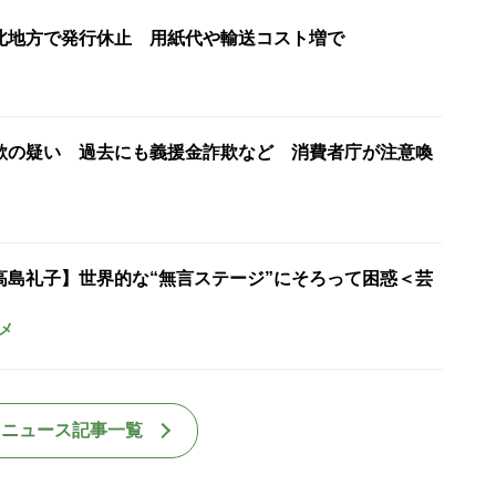
北地方で発行休止 用紙代や輸送コスト増で
欺の疑い 過去にも義援金詐欺など 消費者庁が注意喚
高島礼子】世界的な“無言ステージ”にそろって困惑＜芸
メ
国ニュース記事一覧