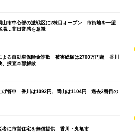
岡山市中心部の激戦区に2棟目オープン 市街地を一望
浴場…非日常感を意識
による自動車保険金詐欺 被害総額は2700万円超 香川
検、捜査本部解散
げ答申 香川は1092円、岡山は1104円 過去2番目の
災者に市営住宅を無償提供 香川・丸亀市