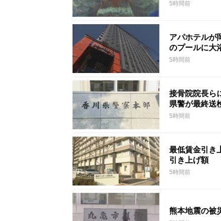
5時間前
アパホテルが
のプールに大
5時間前
接骨院院長ら
県警が最終送
5時間前
最低賃金引き上
引き上げ額
5時間前
熊本地震の被