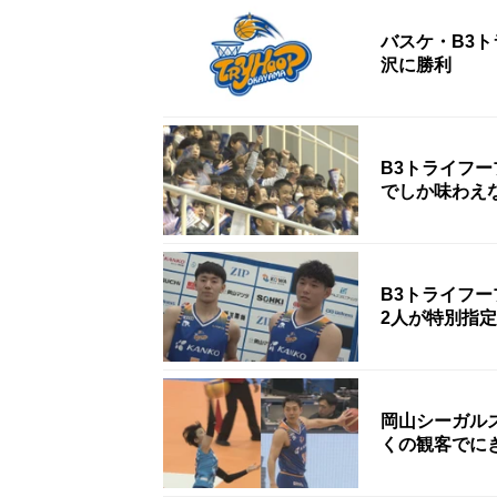
バスケ・B3
沢に勝利
B3トライフ
でしか味わえ
B3トライフ
2人が特別指
岡山シーガル
くの観客でに