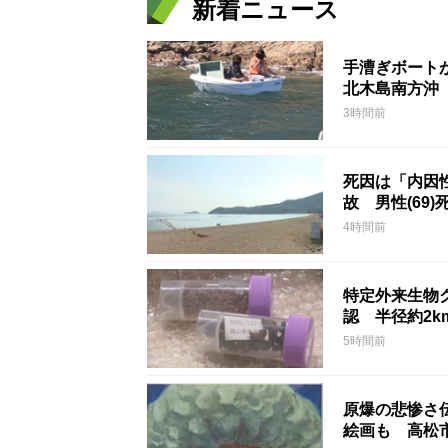
新着ニュース
手漕ぎボート
北木島南方沖
3時間前
死因は「内因
故 男性(69)
4時間前
特定外来生物
認 半径約2
5時間前
原爆の悲惨さ
絵画も 高松