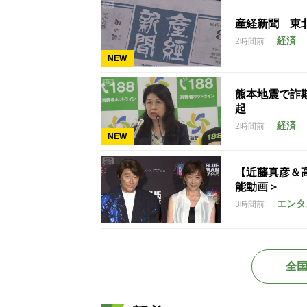
産経新聞 東
経済
2時間前
NEW
熊本地震で詐
起
経済
2時間前
NEW
【近藤真彦＆
能動画＞
エンタ
3時間前
全