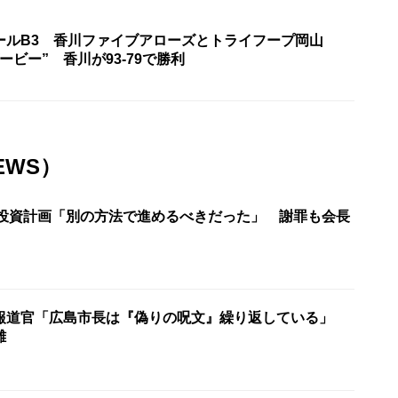
ールB3 香川ファイブアローズとトライフープ岡山
ービー” 香川が93‐79で勝利
EWS）
明 投資計画「別の方法で進めるべきだった」 謝罪も会長
報道官「広島市長は『偽りの呪文』繰り返している」
難