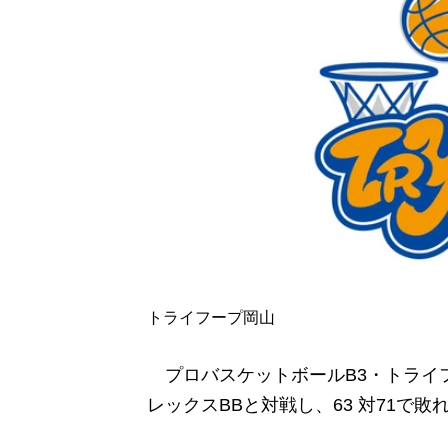
トライフープ岡山
プロバスケットボールB3・トライフ
レックスBBと対戦し、
63
対
71
で敗