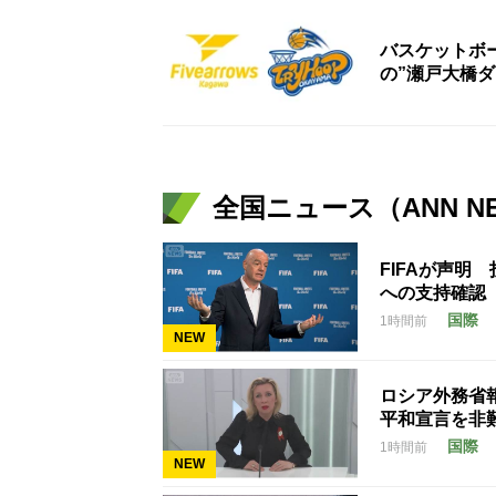
バスケットボ
の”瀬戸大橋ダ
全国ニュース（ANN N
FIFAが声
への支持確認
国際
1時間前
NEW
ロシア外務省
平和宣言を非
国際
1時間前
NEW