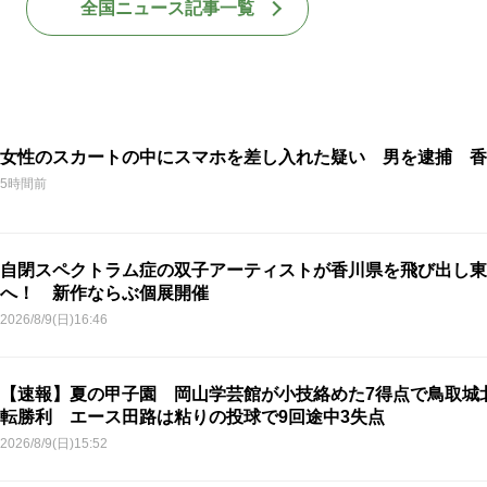
全国ニュース記事一覧
女性のスカートの中にスマホを差し入れた疑い 男を逮捕 香
5時間前
自閉スペクトラム症の双子アーティストが香川県を飛び出し東
へ！ 新作ならぶ個展開催
2026/8/9(日)16:46
【速報】夏の甲子園 岡山学芸館が小技絡めた7得点で鳥取城
転勝利 エース田路は粘りの投球で9回途中3失点
2026/8/9(日)15:52