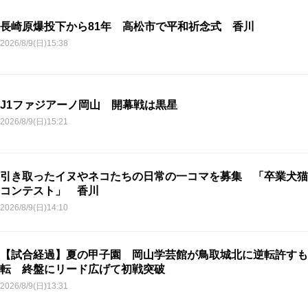
長崎原爆投下から81年 高松市で平和祈念式 香川
2026/8/9(日)15:38
J1ファジアーノ岡山 開幕戦は黒星
2026/8/9(日)15:21
引き取ったイヌやネコたちの日常の一コマを募集 「卒業犬猫
コンテスト」 香川
2026/8/9(日)14:10
【試合経過】夏の甲子園 岡山学芸館が鳥取城北に逆転許すも
転 終盤にリード広げて初戦突破
2026/8/9(日)13:31