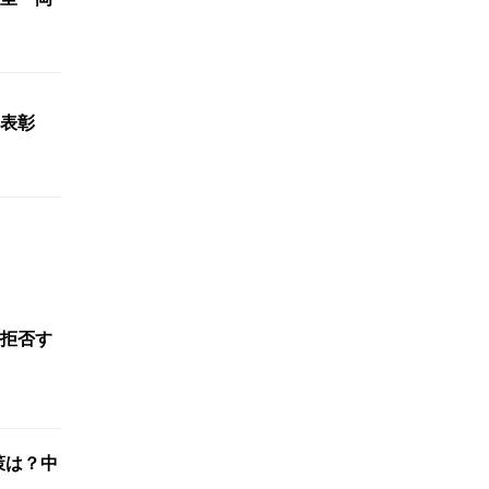
臣表彰
拒否す
策は？中