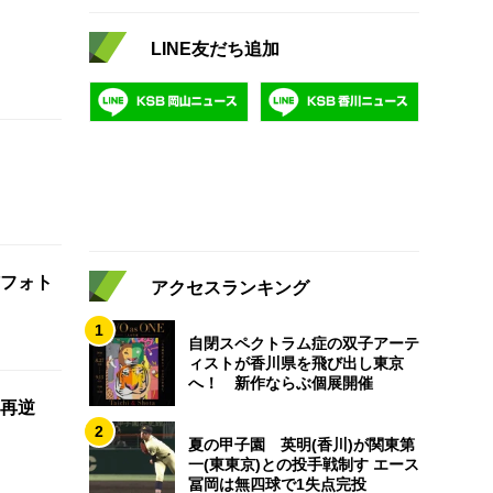
LINE友だち追加
フォト
アクセスランキング
1
自閉スペクトラム症の双子アーテ
ィストが香川県を飛び出し東京
へ！ 新作ならぶ個展開催
再逆
2
夏の甲子園 英明(香川)が関東第
一(東東京)との投手戦制す エース
冨岡は無四球で1失点完投