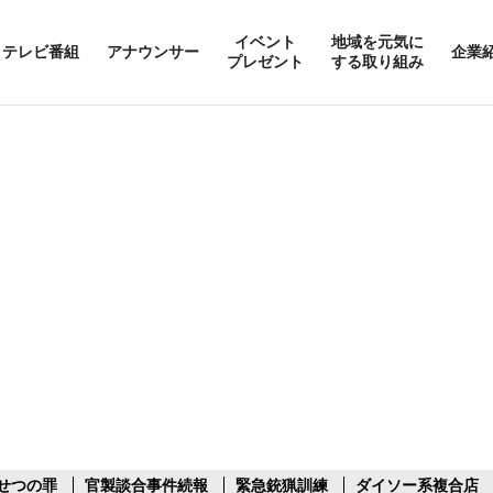
イベント
地域を元気に
テレビ番組
アナウンサー
企業
プレゼント
する取り組み
せつの罪
官製談合事件続報
緊急銃猟訓練
ダイソー系複合店