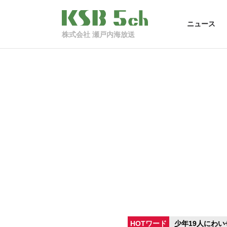
ニュース
株式会社 瀬戸内海放送
HOTワード
少年19人にわい