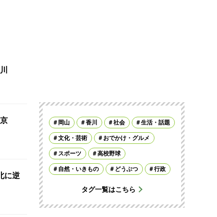
川
京
岡山
香川
社会
生活・話題
文化・芸術
おでかけ・グルメ
スポーツ
高校野球
自然・いきもの
どうぶつ
行政
北に逆
タグ一覧はこちら