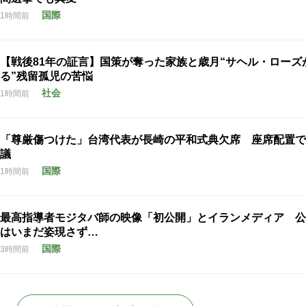
国際
1時間前
【戦後81年の証言】国策が奪った家族と歳月“サヘル・ローズ
る”残留孤児の苦悩
社会
1時間前
「尊厳傷つけた」台湾代表が長崎の平和式典欠席 座席配置で
議
国際
1時間前
最高指導者モジタバ師の映像「初公開」とイランメディア 公
はいまだ姿現さず…
国際
3時間前