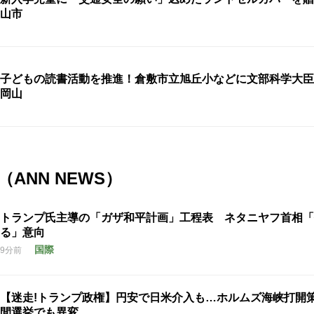
山市
子どもの読書活動を推進！倉敷市立旭丘小などに文部科学大
岡山
ANN NEWS）
トランプ氏主導の「ガザ和平計画」工程表 ネタニヤフ首相「
る」意向
国際
9分前
【迷走!トランプ政権】円安で日米介入も…ホルムズ海峡打開
間選挙でも異変