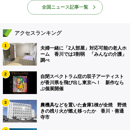
全国ニュース記事一覧
アクセスランキング
1
夫婦一緒に「2人部屋」対応可能の老人ホ
ーム 香川では3割弱 「みんなの介護」
調べ
2
自閉スペクトラム症の双子アーティスト
が香川県を飛び出し東京へ！ 新作なら
ぶ個展開催
3
農機具などを置いた倉庫1棟が全焼 野焼
きの残り火が燃え移ったか 香川・善通
寺市