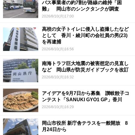
バス事業者の約7割が路線の維持「困
難」 岡山市のシンクタンクが調査
2026/8/10(月)17:00
高校の女子トイレに侵入し盗撮したなど
として 香川・綾川町の会社員の男(23)
を再逮捕
2026/8/10(月)16:56
南海トラフ巨大地震の被害想定の見直し
など 岡山県が防災ガイドブックを改訂
2026/8/10(月)16:32
アイデアを9月7日から募集 讃岐餃子コ
ンテスト「SANUKI GYO1 GP」香川
2026/8/10(月)16:29
岡山市役所 新庁舎テラスを一般開放 8
月24日から