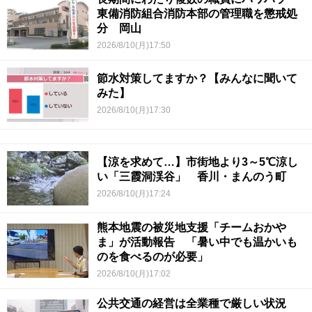
東備消防組合消防本部の管理職を懲戒処
分 岡山
2026/8/10(月)17:50
節水対策してますか？【みんなに聞いて
みた】
2026/8/10(月)17:30
【涼を求めて…】市街地より3～5℃涼し
い「三霞洞渓谷」 香川・まんのう町
2026/8/10(月)17:24
熊本地震の被災地支援「チームおかや
ま」が活動報告 「暑い中でも温かいも
のを食べるのが必要」
2026/8/10(月)17:02
公共交通の経営は全業種で厳しい状況