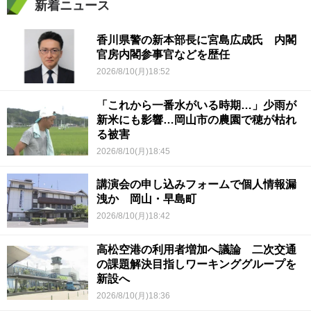
新着ニュース
香川県警の新本部長に宮島広成氏 内閣
官房内閣参事官などを歴任
2026/8/10(月)18:52
「これから一番水がいる時期…」少雨が
新米にも影響…岡山市の農園で穂が枯れ
る被害
2026/8/10(月)18:45
講演会の申し込みフォームで個人情報漏
洩か 岡山・早島町
2026/8/10(月)18:42
高松空港の利用者増加へ議論 二次交通
の課題解決目指しワーキンググループを
新設へ
2026/8/10(月)18:36