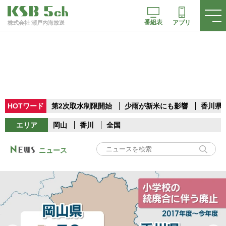
番組表
アプリ
株式会社 瀬戸内海放送
HOTワード
第2次取水制限開始
少雨が新米にも影響
香川県
エリア
岡山
香川
全国
ニュース