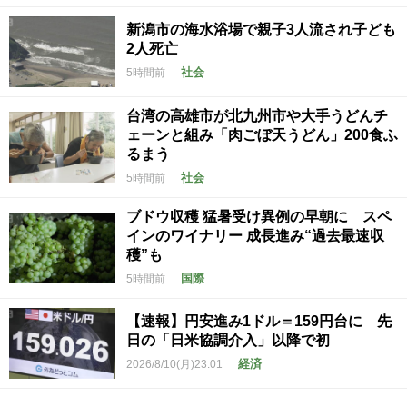
新潟市の海水浴場で親子3人流され子ども
2人死亡
社会
5時間前
台湾の高雄市が北九州市や大手うどんチ
ェーンと組み「肉ごぼ天うどん」200食ふ
るまう
社会
5時間前
ブドウ収穫 猛暑受け異例の早朝に スペ
インのワイナリー 成長進み“過去最速収
穫”も
国際
5時間前
【速報】円安進み1ドル＝159円台に 先
日の「日米協調介入」以降で初
経済
2026/8/10(月)23:01