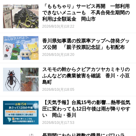
「ももちゃり」サービス再開 一部利用
できないメニューも 不具合発生期間の
利用は全額返金 岡山市
2026/8/10(月)18:22
香川県知事選の投票率アップへ啓発グッ
ズ公開 「親子投票記念証」も初配布
2026/8/10(月)18:20
スモモの幹からクビアカツヤカミキリの
ふんなどの農業被害を確認 香川・小豆
島町
2026/8/10(月)18:05
【天気予報】台風15号の影響…熱帯低気
圧に変わっても12日午後は雨が降りやす
い 岡山・香川
2026/8/10(月)17:53
長期間にわたり複数の職員にパワハラ