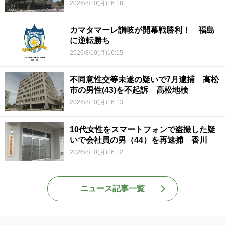
2026/8/10(月)16:18
カマタマーレ讃岐が開幕戦勝利！ 福島
に逆転勝ち
2026/8/10(月)16:15
不同意性交等未遂の疑いで7月逮捕 高松
市の男性(43)を不起訴 高松地検
2026/8/10(月)16:13
10代女性をスマートフォンで盗撮した疑
いで会社員の男（44）を再逮捕 香川
2026/8/10(月)16:12
ニュース記事一覧