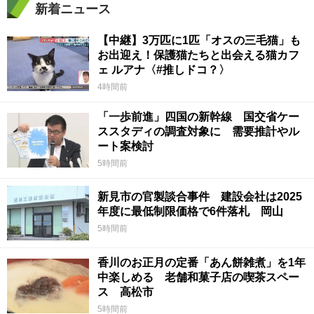
新着ニュース
【中継】3万匹に1匹「オスの三毛猫」も
お出迎え！保護猫たちと出会える猫カフ
ェ ルアナ〈#推しドコ？〉
4時間前
「一歩前進」四国の新幹線 国交省ケー
ススタディの調査対象に 需要推計やル
ート案検討
5時間前
新見市の官製談合事件 建設会社は2025
年度に最低制限価格で6件落札 岡山
5時間前
香川のお正月の定番「あん餅雑煮」を1年
中楽しめる 老舗和菓子店の喫茶スペー
ス 高松市
5時間前