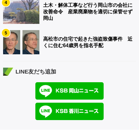
4
土木・解体工事など行う岡山市の会社に
改善命令 産業廃棄物を適切に保管せず
岡山
5
高松市の住宅で起きた強盗致傷事件 近
くに住む64歳男を指名手配
LINE友だち追加