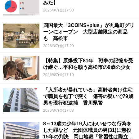
みた】
2026/8/7(金)17:30
四国最大「3COINS+plus」が丸亀町グリ
ーンにオープン 大型店舗限定の商品
も 高松市
2026/8/7(金)17:29
【特集】原爆投下81年 戦争の記憶を受
け継ぐ…平和を願う高松市の9歳の少女
2026/8/7(金)17:19
「入所者が暴れている」高齢者向け住宅
で職員を包丁で突く 傷害の疑いで79歳
男を現行犯逮捕 香川県警
2026/8/7(金)17:08
8～13歳の少年19人にわいせつな行為を
した罪など 元団体職員の男(31)に懲役
15年の判決 岡山地裁「常習性は際立っ