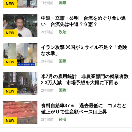
国際
1時間前
NEW
中道・立憲・公明 合流をめぐり食い違
い 合流先は中道？立憲？
政治
2時間前
NEW
イラン攻撃 米国がミサイル不足？「危険
な水準」
国際
2時間前
NEW
米7月の雇用統計 非農業部門の就業者数
2.3万人減 市場予想を大幅に下回る
国際
2時間前
NEW
食料自給率37％ 過去最低に コメなど
値上がりで生産額ベースは上昇
経済
2時間前
NEW