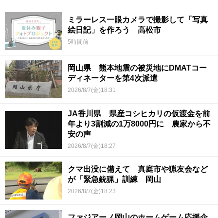
ミラーレス一眼カメラで撮影して「写真
絵日記」を作ろう 高松市
5時間前
岡山県 熊本地震の被災地にDMATコー
ディネーターを第4次派遣
2026/8/7(金)18:31
JA香川県 県産コシヒカリの仮渡金を前
年より3割減の1万8000円に 農家から不
安の声
2026/8/7(金)18:27
クマ出没に備えて 真庭市や猟友会など
が「緊急銃猟」訓練 岡山
2026/8/7(金)18:23
ファジアーノ岡山のホームゲーム応援企