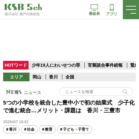
番組表
アプリ
株式会社 瀬戸内海放送
HOTワード
少年19人にわいせつの罪
官製談合事件続報
緊急
エリア
岡山
香川
全国
ニュース
5つの小学校を統合した豊中小で初の始業式 少子化
で進む統合…メリット・課題は 香川・三豊市
2026/4/7 18:42
香川
社会
教育
子ども・子育て