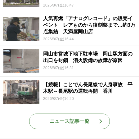
ていて被害結果も非常に重い」
2026/8/7(金)16:47
人気再燃「アナログレコード」の販売イ
ベント レアものから復刻盤まで…約3万
点集結 天満屋岡山店
2026/8/7(金)16:44
岡山市営城下地下駐車場 岡山駅方面の
出口を封鎖 消火設備の故障が原因
2026/8/7(金)16:31
【続報】ことでん長尾線で人身事故 平
木駅～長尾駅の運転再開 香川
2026/8/7(金)16:20
ニュース記事一覧