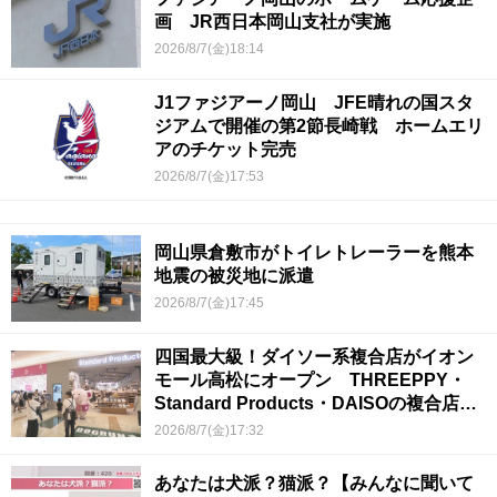
画 JR西日本岡山支社が実施
2026/8/7(金)18:14
J1ファジアーノ岡山 JFE晴れの国スタ
ジアムで開催の第2節長崎戦 ホームエリ
アのチケット完売
2026/8/7(金)17:53
岡山県倉敷市がトイレトレーラーを熊本
地震の被災地に派遣
2026/8/7(金)17:45
四国最大級！ダイソー系複合店がイオン
モール高松にオープン THREEPPY・
Standard Products・DAISOの複合店は
香川県初
2026/8/7(金)17:32
あなたは犬派？猫派？【みんなに聞いて