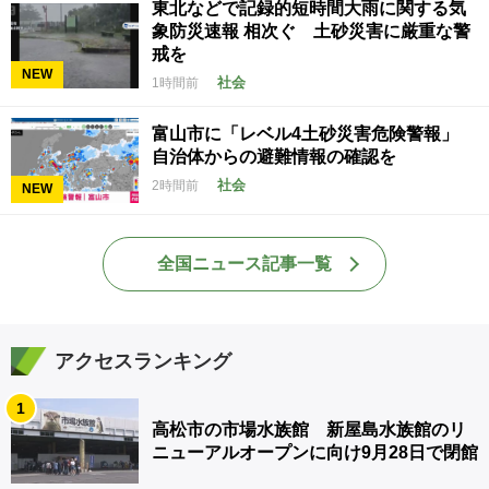
東北などで記録的短時間大雨に関する気
象防災速報 相次ぐ 土砂災害に厳重な警
戒を
NEW
社会
1時間前
富山市に「レベル4土砂災害危険警報」
自治体からの避難情報の確認を
社会
2時間前
NEW
全国ニュース記事一覧
アクセスランキング
1
高松市の市場水族館 新屋島水族館のリ
ニューアルオープンに向け9月28日で閉館