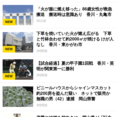
「火が服に燃え移った」86歳女性が救急
搬送 搬送時は意識あり 香川・丸亀市
56分前
NEW
下草を焼いていた火が燃え広がる 下草
と竹林合わせて約2000㎡が焼ける けが人
なし 香川・東かがわ市
NEW
2時間前
【試合経過】夏の甲子園1回戦 香川・英
明が関東第一に勝利
2時間前
NEW
ビニールハウスからシャインマスカット
約200房を盗んだ疑い ネットで販売か
無職の男（42）逮捕 岡山県警
3時間前