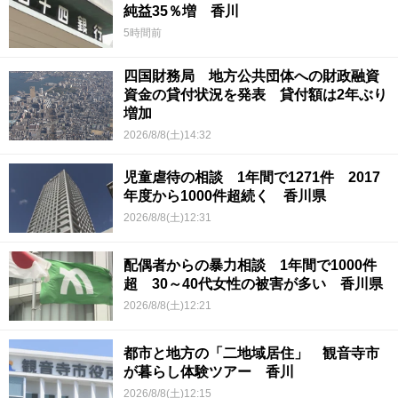
純益35％増 香川
5時間前
四国財務局 地方公共団体への財政融資
資金の貸付状況を発表 貸付額は2年ぶり
増加
2026/8/8(土)14:32
児童虐待の相談 1年間で1271件 2017
年度から1000件超続く 香川県
2026/8/8(土)12:31
配偶者からの暴力相談 1年間で1000件
超 30～40代女性の被害が多い 香川県
2026/8/8(土)12:21
都市と地方の「二地域居住」 観音寺市
が暮らし体験ツアー 香川
2026/8/8(土)12:15