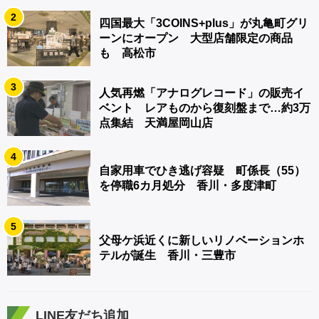
2
四国最大「3COINS+plus」が丸亀町グリ
ーンにオープン 大型店舗限定の商品
も 高松市
3
人気再燃「アナログレコード」の販売イ
ベント レアものから復刻盤まで…約3万
点集結 天満屋岡山店
4
自家用車でひき逃げ容疑 町係長（55）
を停職6カ月処分 香川・多度津町
5
父母ケ浜近くに新しいリノベーションホ
テルが誕生 香川・三豊市
LINE友だち追加