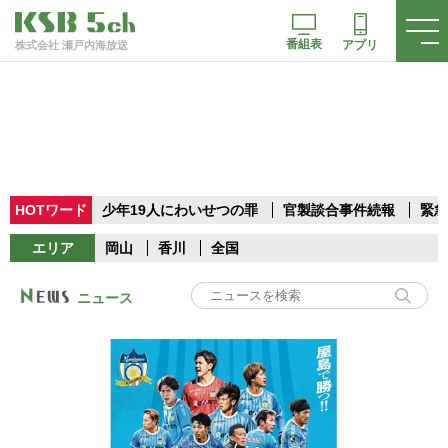
番組表
アプリ
株式会社 瀬戸内海放送
HOTワード
少年19人にわいせつの罪
官製談合事件続報
緊急
エリア
岡山
香川
全国
ニュース