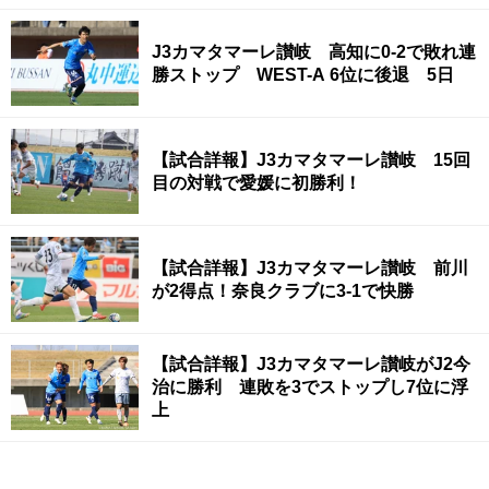
J3カマタマーレ讃岐 高知に0-2で敗れ連
勝ストップ WEST-A 6位に後退 5日
【試合詳報】J3カマタマーレ讃岐 15回
目の対戦で愛媛に初勝利！
【試合詳報】J3カマタマーレ讃岐 前川
が2得点！奈良クラブに3-1で快勝
【試合詳報】J3カマタマーレ讃岐がJ2今
治に勝利 連敗を3でストップし7位に浮
上