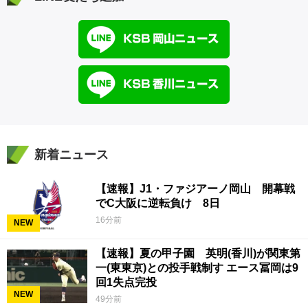
新着ニュース
【速報】J1・ファジアーノ岡山 開幕戦
でC大阪に逆転負け 8日
16分前
NEW
【速報】夏の甲子園 英明(香川)が関東第
一(東東京)との投手戦制す エース冨岡は9
回1失点完投
NEW
49分前