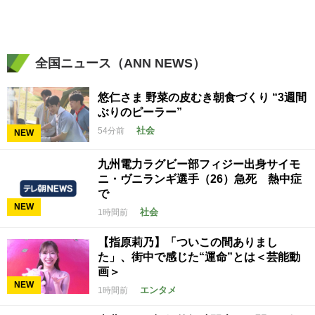
全国ニュース（ANN NEWS）
悠仁さま 野菜の皮むき朝食づくり “3週間
ぶりのピーラー”
社会
54分前
NEW
九州電力ラグビー部フィジー出身サイモ
ニ・ヴニランギ選手（26）急死 熱中症
で
NEW
社会
1時間前
【指原莉乃】「ついこの間ありまし
た」、街中で感じた“運命”とは＜芸能動
画＞
NEW
エンタメ
1時間前