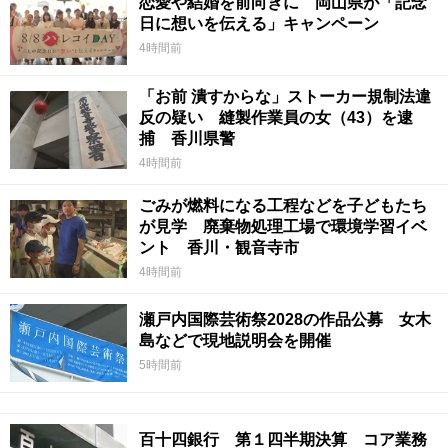
恋愛や結婚を前向きに 岡山県が「記念
日に想いを伝える」キャンペーン
4時間前
「お前 潰すからな」ストーカー規制法違
反の疑い 縫製作業員の女（43）を逮
捕 香川県警
4時間前
ごみが燃料になる工程などを子どもたち
が見学 廃棄物処理工場で環境学習イベ
ント 香川・観音寺市
4時間前
瀬戸内国際芸術祭2028の作品公募 女木
島などで現地説明会を開催
5時間前
百十四銀行 第１四半期決算 コア業務