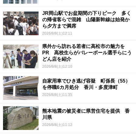
JR岡山駅でお盆期間の下りピーク 多く
の帰省客らで混雑 山陽新幹線は始発か
ら夕方まで満席
2026/8/8(土)12:11
県外から訪れる若者に高松市の魅力を
PR 高校生らがバレーボール選手らにう
どん店を紹介
2026/8/8(土)12:10
自家用車でひき逃げ容疑 町係長（55）
を停職6カ月処分 香川・多度津町
2026/8/8(土)11:35
熊本地震の被災者に県営住宅を提供 香
川県
2026/8/8(土)11:12