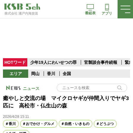
番組表
アプリ
株式会社 瀬戸内海放送
HOTワード
少年19人にわいせつの罪
官製談合事件続報
緊急
エリア
岡山
香川
全国
ニュース
癒やしと交流の場 マイクロヤギが仲間入りでヤギ3
匹に 高松市・仏生山の森
2026/4/28 15:11
香川
おでかけ・グルメ
自然・いきもの
どうぶつ