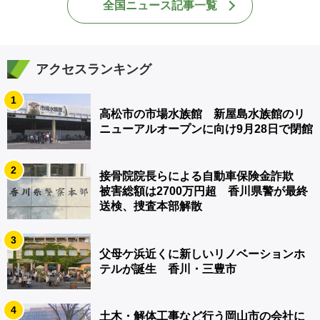
全国ニュース記事一覧
アクセスランキング
1
高松市の市場水族館 新屋島水族館のリ
ニューアルオープンに向け9月28日で閉館
2
接骨院院長らによる自動車保険金詐欺
被害総額は2700万円超 香川県警が最終
送検、捜査本部解散
3
父母ケ浜近くに新しいリノベーションホ
テルが誕生 香川・三豊市
4
土木・解体工事など行う岡山市の会社に