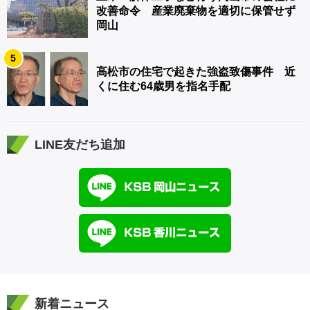
改善命令 産業廃棄物を適切に保管せず
岡山
5
高松市の住宅で起きた強盗致傷事件 近
くに住む64歳男を指名手配
LINE友だち追加
新着ニュース