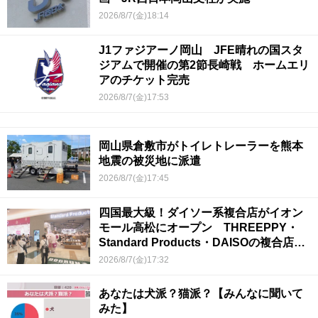
2026/8/7(金)18:14
J1ファジアーノ岡山 JFE晴れの国スタ
ジアムで開催の第2節長崎戦 ホームエリ
アのチケット完売
2026/8/7(金)17:53
岡山県倉敷市がトイレトレーラーを熊本
地震の被災地に派遣
2026/8/7(金)17:45
四国最大級！ダイソー系複合店がイオン
モール高松にオープン THREEPPY・
Standard Products・DAISOの複合店は
香川県初
2026/8/7(金)17:32
あなたは犬派？猫派？【みんなに聞いて
みた】