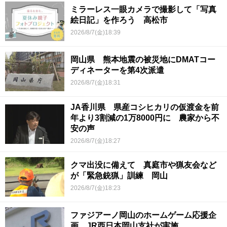
ミラーレス一眼カメラで撮影して「写真
絵日記」を作ろう 高松市
2026/8/7(金)18:39
岡山県 熊本地震の被災地にDMATコー
ディネーターを第4次派遣
2026/8/7(金)18:31
JA香川県 県産コシヒカリの仮渡金を前
年より3割減の1万8000円に 農家から不
安の声
2026/8/7(金)18:27
クマ出没に備えて 真庭市や猟友会など
が「緊急銃猟」訓練 岡山
2026/8/7(金)18:23
ファジアーノ岡山のホームゲーム応援企
画 JR西日本岡山支社が実施