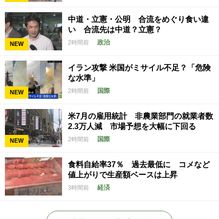
中道・立憲・公明 合流をめぐり食い違
い 合流先は中道？立憲？
政治
2時間前
NEW
イラン攻撃 米国がミサイル不足？「危険
な水準」
国際
2時間前
NEW
米7月の雇用統計 非農業部門の就業者数
2.3万人減 市場予想を大幅に下回る
国際
2時間前
NEW
食料自給率37％ 過去最低に コメなど
値上がりで生産額ベースは上昇
経済
3時間前