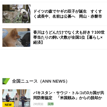
ドイツの森でヤギの双子が誕生 すくす
く成長中、名前は公募へ 岡山・赤磐市
香川はうどんだけでなく犬も好き？100世
帯当たりの飼い犬数が全国1位【暮らし×
経済】
全国ニュース（ANN NEWS）
パキスタン・サウジ・トルコの3カ国が共
同防衛協定 「米国頼み」からの脱却か
国際
2時間前
NEW