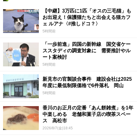
【中継】3万匹に1匹「オスの三毛猫」も
お出迎え！保護猫たちと出会える猫カフ
ェ ルアナ〈#推しドコ？〉
5時間前
「一歩前進」四国の新幹線 国交省ケー
ススタディの調査対象に 需要推計やル
ート案検討
5時間前
新見市の官製談合事件 建設会社は2025
年度に最低制限価格で6件落札 岡山
5時間前
香川のお正月の定番「あん餅雑煮」を1年
中楽しめる 老舗和菓子店の喫茶スペー
ス 高松市
2026/8/7(金)18:45