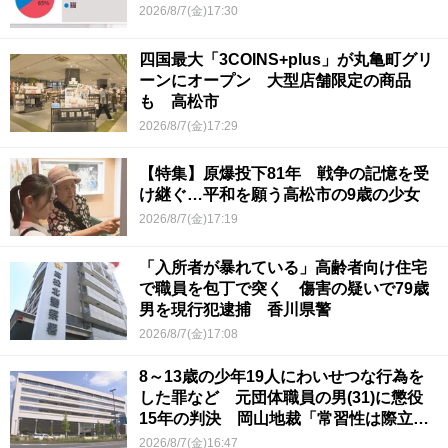
2026/8/7(金)17:30
四国最大「3COINS+plus」が丸亀町グリ
ーンにオープン 大型店舗限定の商品
も 高松市
2026/8/7(金)17:29
【特集】原爆投下81年 戦争の記憶を受
け継ぐ…平和を願う高松市の9歳の少女
2026/8/7(金)17:19
「入所者が暴れている」高齢者向け住宅
で職員を包丁で突く 傷害の疑いで79歳
男を現行犯逮捕 香川県警
2026/8/7(金)17:08
8～13歳の少年19人にわいせつな行為を
した罪など 元団体職員の男(31)に懲役
15年の判決 岡山地裁「常習性は際立っ
ていて被害結果も非常に重い」
2026/8/7(金)16:47