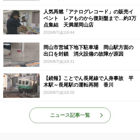
人気再燃「アナログレコード」の販売イ
ベント レアものから復刻盤まで…約3万
点集結 天満屋岡山店
2026/8/7(金)16:44
岡山市営城下地下駐車場 岡山駅方面の
出口を封鎖 消火設備の故障が原因
2026/8/7(金)16:31
【続報】ことでん長尾線で人身事故 平
木駅～長尾駅の運転再開 香川
2026/8/7(金)16:20
ニュース記事一覧