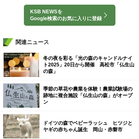
KSB NEWSを
Google検索のお気に入りに登録
関連ニュース
冬の夜を彩る「光の森のキャンドルナイ
ト2025」20日から開催 高松市「仏生山
の森」
季節の草花や農業を体験！農業試験場の
跡地に複合施設「仏生山の森」がオープ
ン
ドイツの森でベビーラッシュ ヒツジと
ヤギの赤ちゃん誕生 岡山・赤磐市