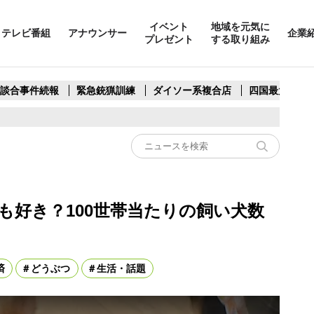
イベント
地域を元気に
テレビ番組
アナウンサー
企業
プレゼント
する取り組み
製談合事件続報
緊急銃猟訓練
ダイソー系複合店
四国最大スリ
も好き？100世帯当たりの飼い犬数
済
どうぶつ
生活・話題