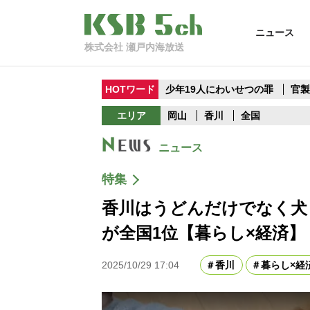
ニュース
株式会社 瀬戸内海放送
HOTワード
少年19人にわいせつの罪
官
エリア
岡山
香川
全国
ニュース
特集
香川はうどんだけでなく犬
が全国1位【暮らし×経済】
2025/10/29 17:04
香川
暮らし×経