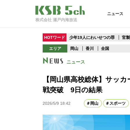
ニュース
株式会社 瀬戸内海放送
HOTワード
少年19人にわいせつの罪
官
エリア
岡山
香川
全国
ニュース
【岡山県高校総体】サッカ
戦突破 9日の結果
2026/5/9 18:42
岡山
スポーツ