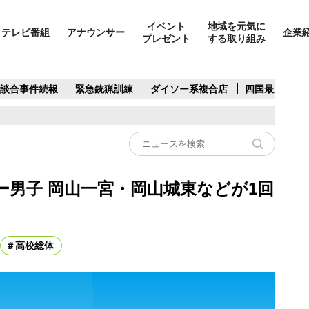
イベント
地域を元気に
テレビ番組
アナウンサー
企業
プレゼント
する取り組み
製談合事件続報
緊急銃猟訓練
ダイソー系複合店
四国最大スリ
ー男子 岡山一宮・岡山城東などが1回
高校総体