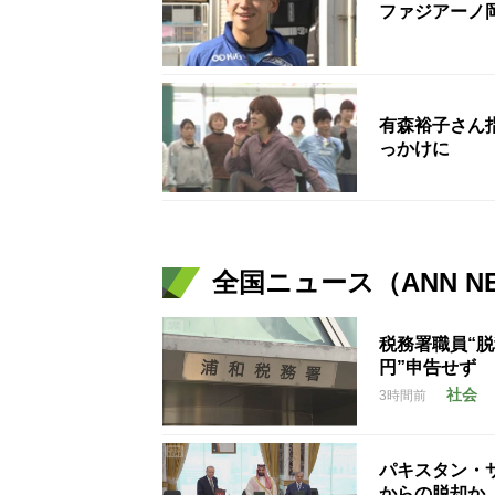
ファジアーノ
有森裕子さん
っかけに
全国ニュース（ANN N
税務署職員“脱
円”申告せず
社会
3時間前
パキスタン・
からの脱却か