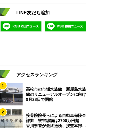
LINE友だち追加
アクセスランキング
1
高松市の市場水族館 新屋島水族
館のリニューアルオープンに向け
9月28日で閉館
2
接骨院院長らによる自動車保険金
詐欺 被害総額は2700万円超
香川県警が最終送検、捜査本部解