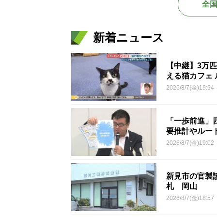
全
新着ニュース
【中継】3万
える猫カフェ 
2026/8/7(金)19:54
「一歩前進」
要推計やルー
2026/8/7(金)19:02
新見市の官製談
札 岡山
2026/8/7(金)18:57