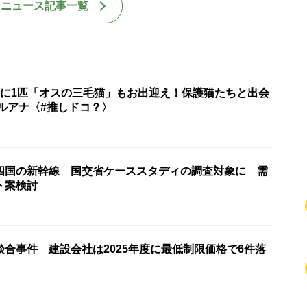
国ニュース記事一覧
匹に1匹「オスの三毛猫」もお出迎え！保護猫たちと出会
ルアナ〈#推しドコ？〉
四国の新幹線 国交省ケーススタディの調査対象に 需
ト案検討
合事件 建設会社は2025年度に最低制限価格で6件落