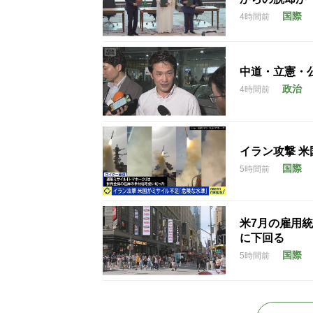
国際
4時間前
中道・立憲・
政治
4時間前
イラン攻撃 
国際
5時間前
米7月の雇用統
に下回る
国際
5時間前