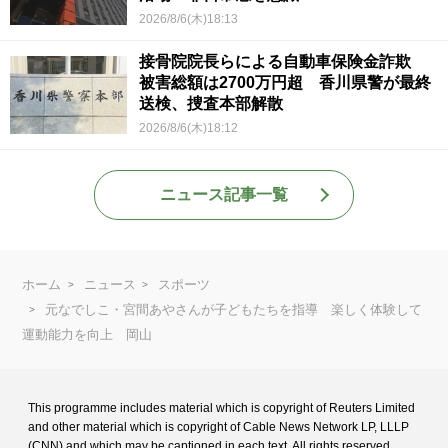
2026/8/6(木)18:13
接骨院院長らによる自動車保険金詐欺
被害総額は2700万円超 香川県警が最終
送検、捜査本部解散
2026/8/6(木)18:12
ニュース記事一覧
ホーム
ニュース
スポーツ
元なでしこ・宮間あやさんが子どもたちを指導 楽しく体験して
運動能力を向上 岡山
This programme includes material which is copyright of Reuters Limited
and
other material which is copyright of Cable News Network LP, LLLP
(CNN) and
which may be captioned in each text. All rights reserved.