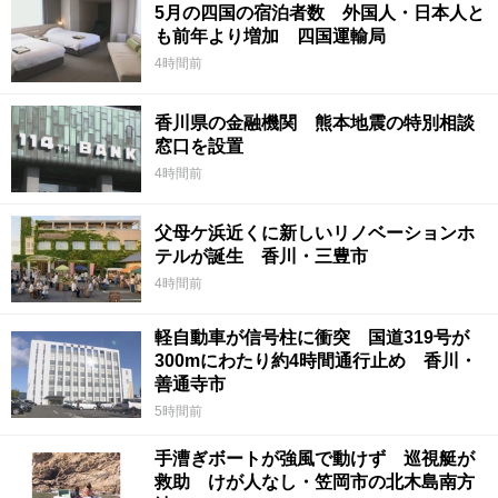
5月の四国の宿泊者数 外国人・日本人と
も前年より増加 四国運輸局
4時間前
香川県の金融機関 熊本地震の特別相談
窓口を設置
4時間前
父母ケ浜近くに新しいリノベーションホ
テルが誕生 香川・三豊市
4時間前
軽自動車が信号柱に衝突 国道319号が
300mにわたり約4時間通行止め 香川・
善通寺市
5時間前
手漕ぎボートが強風で動けず 巡視艇が
救助 けが人なし・笠岡市の北木島南方