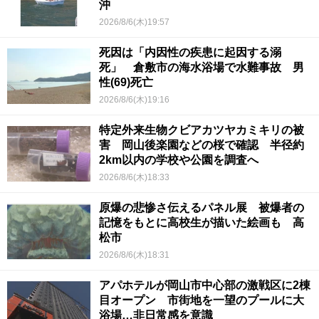
沖
2026/8/6(木)19:57
死因は「内因性の疾患に起因する溺
死」 倉敷市の海水浴場で水難事故 男
性(69)死亡
2026/8/6(木)19:16
特定外来生物クビアカツヤカミキリの被
害 岡山後楽園などの桜で確認 半径約
2km以内の学校や公園を調査へ
2026/8/6(木)18:33
原爆の悲惨さ伝えるパネル展 被爆者の
記憶をもとに高校生が描いた絵画も 高
松市
2026/8/6(木)18:31
アパホテルが岡山市中心部の激戦区に2棟
目オープン 市街地を一望のプールに大
浴場…非日常感を意識