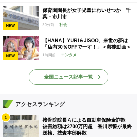
保育園園長が女子児童にわいせつか 千
葉・市川市
社会
30分前
NEW
【HANA】YURI＆JISOO、来世の夢は
「店内30％OFFでーす！」＜芸能動画＞
エンタメ
1時間前
NEW
全国ニュース記事一覧
アクセスランキング
1
接骨院院長らによる自動車保険金詐欺
被害総額は2700万円超 香川県警が最終
送検、捜査本部解散