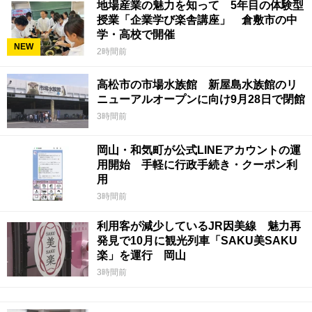
地場産業の魅力を知って 5年目の体験型
授業「企業学び楽舎講座」 倉敷市の中
学・高校で開催
NEW
2時間前
高松市の市場水族館 新屋島水族館のリ
ニューアルオープンに向け9月28日で閉館
3時間前
岡山・和気町が公式LINEアカウントの運
用開始 手軽に行政手続き・クーポン利
用
3時間前
利用客が減少しているJR因美線 魅力再
発見で10月に観光列車「SAKU美SAKU
楽」を運行 岡山
3時間前