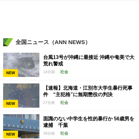
全国ニュース（ANN NEWS）
台風13号が沖縄に最接近 沖縄や奄美で大
荒れ警戒
社会
14分前
NEW
【速報】北海道・江別市大学生暴行死事
件 “主犯格”に無期懲役の判決
社会
27分前
NEW
面識のない中学生を性的暴行か 56歳男を
逮捕 千葉
社会
29分前
NEW