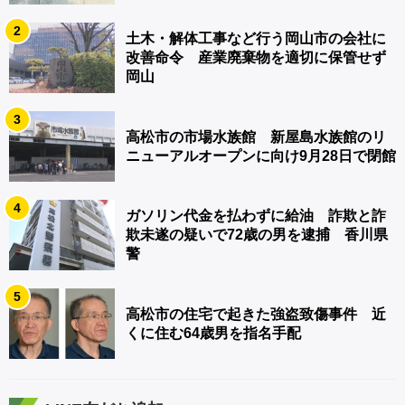
2
土木・解体工事など行う岡山市の会社に
改善命令 産業廃棄物を適切に保管せず
岡山
3
高松市の市場水族館 新屋島水族館のリ
ニューアルオープンに向け9月28日で閉館
4
ガソリン代金を払わずに給油 詐欺と詐
欺未遂の疑いで72歳の男を逮捕 香川県
警
5
高松市の住宅で起きた強盗致傷事件 近
くに住む64歳男を指名手配