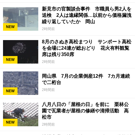
新見市の官製談合事件 市職員ら男2人を
送検 2人は遠縁関係…以前から価格漏洩
繰り返していたか 岡山
NEW
2時間前
8月のさぬき高松まつり サンポート高松
を会場に24連が総おどり 花火有料観覧
席は残り350席
NEW
2時間前
岡山県 7月の企業倒産12件 7カ月連続
で二桁台
2時間前
NEW
八月八日の「屋根の日」を前に 栗林公
園で瓦業者が屋根の修繕や清掃活動 高
松市
NEW
2時間前