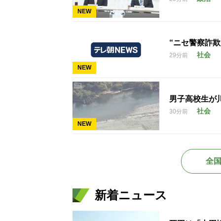
NEW
“ニセ警察詐欺
社会
29分前
NEW
男子高校生が
社会
30分前
NEW
全
新着ニュース