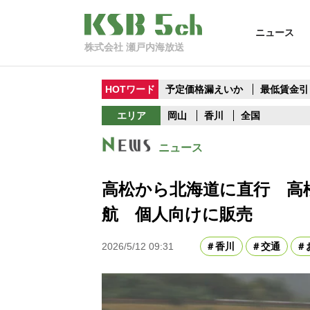
ニュース
株式会社 瀬戸内海放送
HOTワード
予定価格漏えいか
最低賃金引
エリア
岡山
香川
全国
ニュース
高松から北海道に直行 高
航 個人向けに販売
2026/5/12 09:31
香川
交通