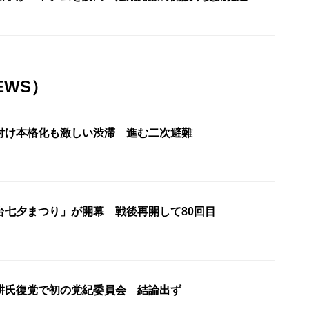
EWS）
付け本格化も激しい渋滞 進む二次避難
台七夕まつり」が開幕 戦後再開して80回目
耕氏復党で初の党紀委員会 結論出ず