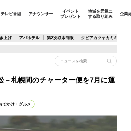
イベント
地域を元気に
テレビ番組
アナウンサー
企業
プレゼント
する取り組み
き上げ
アパホテル
第2次取水制限
クビアカツヤカミキリ
松－札幌間のチャーター便を7月に運
おでかけ・グルメ