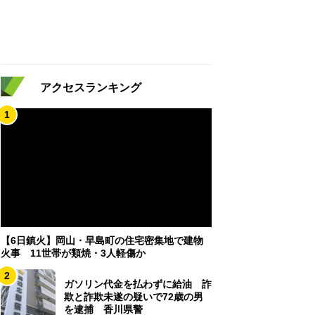
アクセスランキング
1
【6日鎮火】岡山・早島町の住宅密集地で建物
火事 11世帯が類焼・3人軽傷か
2
ガソリン代金を払わずに給油 詐
欺と詐欺未遂の疑いで72歳の男
を逮捕 香川県警