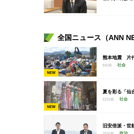
全国ニュース（ANN N
熊本地震 片
社会
8分前
NEW
夏を彩る「仙
社会
22分前
NEW
旧安倍派・世
政治
25分前