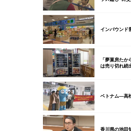
インバウンド
「夢菓房たか
は売り切れ続
ベトナム―高
香川県の池田