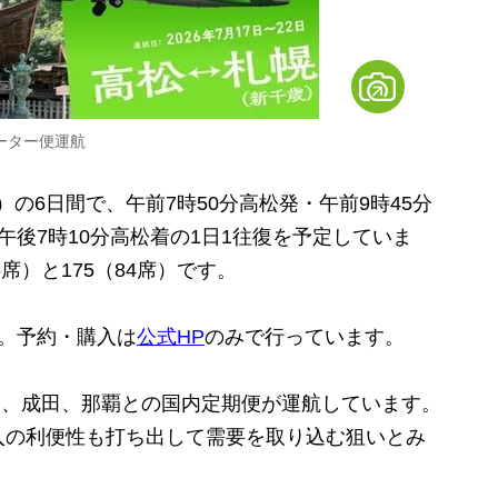
ャーター便運航
）の6日間で、午前7時50分高松発・午前9時45分
午後7時10分高松着の1日1往復を予定していま
席）と175（84席）です。
す。予約・購入は
公式HP
のみで行っています。
田、成田、那覇との国内定期便が運航しています。
入の利便性も打ち出して需要を取り込む狙いとみ