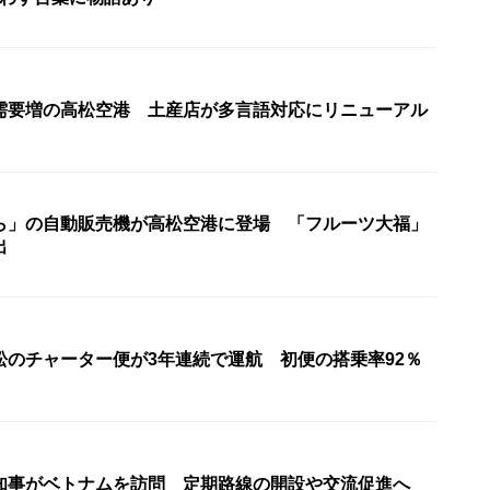
需要増の高松空港 土産店が多言語対応にリニューアル
ら」の自動販売機が高松空港に登場 「フルーツ大福」
出
松のチャーター便が3年連続で運航 初便の搭乗率92％
知事がベトナムを訪問 定期路線の開設や交流促進へ