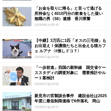
「お金を取りに帰る」と言って逃げる
所持金なく4010円分の飲食をした疑い
無職の男（58）逮捕 香川県警
2026/8/8(土)09:45
【中継】3万匹に1匹「オスの三毛猫」も
お出迎え！保護猫たちと出会える猫カフ
ェ ルアナ〈#推しドコ？〉
2026/8/7(金)19:54
「一歩前進」四国の新幹線 国交省ケー
ススタディの調査対象に 需要推計やル
ート案検討
2026/8/7(金)19:02
新見市の官製談合事件 建設会社は2025
年度に最低制限価格で6件落札 岡山
2026/8/7(金)18:57