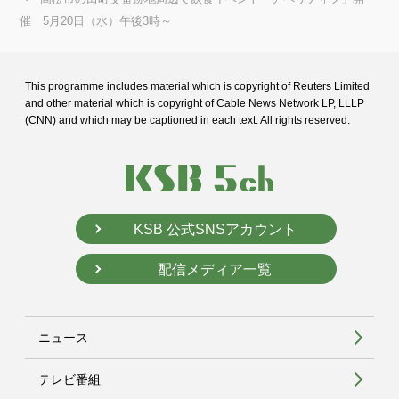
催 5月20日（水）午後3時～
This programme includes material which is copyright of Reuters Limited
and
other material which is copyright of Cable News Network LP, LLLP
(CNN) and
which may be captioned in each text. All rights reserved.
KSB 公式SNSアカウント
配信メディア一覧
ニュース
テレビ番組