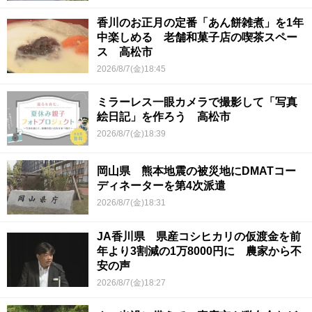
香川のお正月の定番「あん餅雑煮」を1年
中楽しめる 老舗和菓子店の喫茶スペー
ス 高松市
2026/8/7(金)18:45
ミラーレス一眼カメラで撮影して「写真
絵日記」を作ろう 高松市
2026/8/7(金)18:39
岡山県 熊本地震の被災地にDMATコー
ディネーターを第4次派遣
2026/8/7(金)18:31
JA香川県 県産コシヒカリの仮渡金を前
年より3割減の1万8000円に 農家から不
安の声
2026/8/7(金)18:27