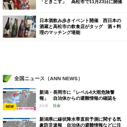
「ときこす」 高松市で11月23日に開催
日本酒飲み歩きイベント開催 西日本の
酒蔵と高松市の飲食店がタッグ 酒＋料
理のマッチング堪能
全国ニュース（ANN NEWS）
新潟・長岡市に「レベル4大雨危険警
報」 自治体からの避難情報の確認を
社会
8分前
NEW
新潟県に線状降水帯直前予測に関する気
象防災速報 自治体の避難情報などに注