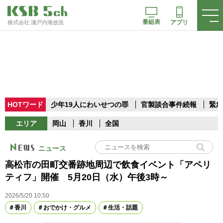
番組表
アプリ
株式会社 瀬戸内海放送
HOTワード
少年19人にわいせつの罪
官製談合事件続報
緊急
エリア
岡山
香川
全国
ニュース
高松市の田町交番跡地周辺で飲食イベント「アペリ
ティフ」開催 5月20日（水）午後3時～
2026/5/20 10:50
香川
おでかけ・グルメ
生活・話題