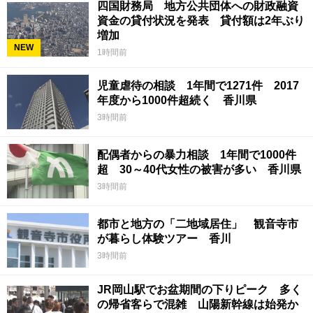
四国財務局 地方公共団体への財政融資
資金の貸付状況を発表 貸付額は2年ぶり
増加
NEW
1時間前
児童虐待の相談 1年間で1271件 2017
年度から1000件超続く 香川県
3時間前
配偶者からの暴力相談 1年間で1000件
超 30～40代女性の被害が多い 香川県
3時間前
都市と地方の「二地域居住」 観音寺市
が暮らし体験ツアー 香川
3時間前
JR岡山駅でお盆期間の下りピーク 多く
の帰省客らで混雑 山陽新幹線は始発か