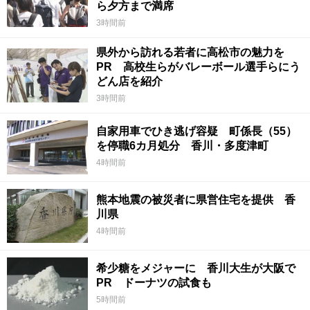
ら夕方まで満席
3時間前
県外から訪れる若者に高松市の魅力を
PR 高校生らがバレーボール選手らにう
どん店を紹介
3時間前
自家用車でひき逃げ容疑 町係長（55）
を停職6カ月処分 香川・多度津町
4時間前
熊本地震の被災者に県営住宅を提供 香
川県
4時間前
希少糖をメジャーに 香川大生が大阪で
PR ドーナツの試食も
5時間前