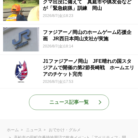
クマ出没に備えて 真庭市や猟友会など
が「緊急銃猟」訓練 岡山
2026/8/7(金)18:23
ファジアーノ岡山のホームゲーム応援企
画 JR西日本岡山支社が実施
2026/8/7(金)18:14
J1ファジアーノ岡山 JFE晴れの国スタ
ジアムで開催の第2節長崎戦 ホームエリ
アのチケット完売
2026/8/7(金)17:53
ニュース記事一覧
ホーム
ニュース
おでかけ・グルメ
高松市の田町交番跡地周辺で飲食イベント「アペリティフ」開