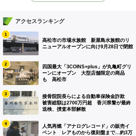
アクセスランキング
1
高松市の市場水族館 新屋島水族館のリ
ニューアルオープンに向け9月28日で閉館
2
四国最大「3COINS+plus」が丸亀町グリ
ーンにオープン 大型店舗限定の商品
も 高松市
3
接骨院院長らによる自動車保険金詐欺
被害総額は2700万円超 香川県警が最終
送検、捜査本部解散
4
人気再燃「アナログレコード」の販売イ
ベント レアものから復刻盤まで…約3万