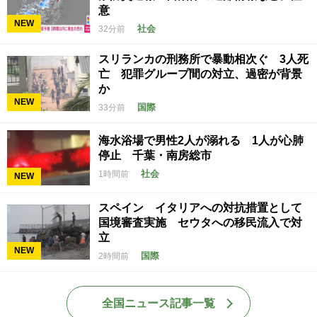
意
NEW
社会
32分前
スリランカの刑務所で暴動相次ぐ 3人死
亡 犯罪グループ間の対立、過密が背景
か
NEW
国際
33分前
海水浴場で男性2人が溺れる 1人が心肺
停止 千葉・南房総市
社会
1時間前
NEW
スペイン イタリアへの対抗措置として
国境審査実施 セウタへの移民流入で対
立
NEW
国際
2時間前
全国ニュース記事一覧