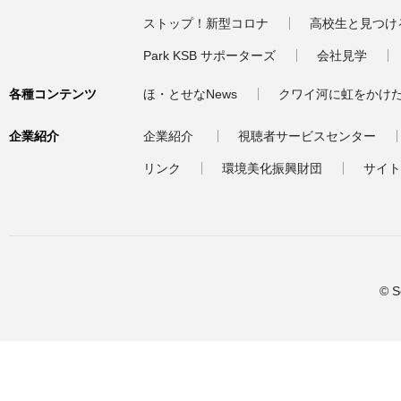
ストップ！新型コロナ
高校生と見つけ
Park KSB サポーターズ
会社見学
各種コンテンツ
ほ・とせなNews
クワイ河に虹をかけ
企業紹介
企業紹介
視聴者サービスセンター
リンク
環境美化振興財団
サイト
© S