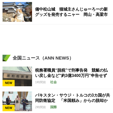
備中松山城 猫城主さんじゅーろーの新
グッズを発売するニャー 岡山・高梁市
全国ニュース（ANN NEWS）
税務署職員“脱税”で刑事告発 競艇の払
い戻し金など“約3億3400万円”申告せず
社会
1時間前
NEW
パキスタン・サウジ・トルコの3カ国が共
同防衛協定 「米国頼み」からの脱却か
国際
2時間前
NEW