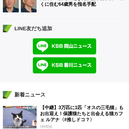
くに住む64歳男を指名手配
LINE友だち追加
新着ニュース
【中継】3万匹に1匹「オスの三毛猫」も
お出迎え！保護猫たちと出会える猫カフ
ェ ルアナ〈#推しドコ？〉
5時間前