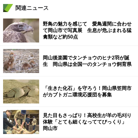
関連ニュース
野鳥の魅力を感じて 愛鳥週間に合わせ
て岡山市で写真展 生息が危ぶまれる猛
禽類など約50点
岡山後楽園でタンチョウのヒナ2羽が誕
生 岡山県は全国一のタンチョウ飼育県
「生きた化石」を守ろう！岡山県笠岡市
がカブトガニ環境応援団を募集
見た目もさっぱり！高校生が羊の毛刈り
体験「とても細くなっててびっくり」
岡山市