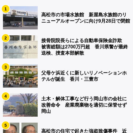
1
高松市の市場水族館 新屋島水族館のリ
ニューアルオープンに向け9月28日で閉館
2
接骨院院長らによる自動車保険金詐欺
被害総額は2700万円超 香川県警が最終
送検、捜査本部解散
3
父母ケ浜近くに新しいリノベーションホ
テルが誕生 香川・三豊市
4
土木・解体工事など行う岡山市の会社に
改善命令 産業廃棄物を適切に保管せず
岡山
5
高松市の住宅で起きた強盗致傷事件 近