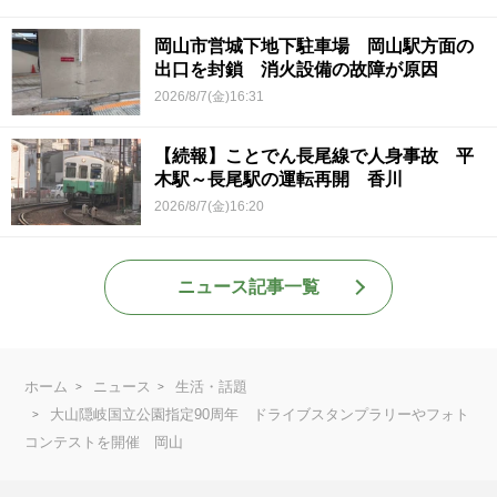
岡山市営城下地下駐車場 岡山駅方面の
出口を封鎖 消火設備の故障が原因
2026/8/7(金)16:31
【続報】ことでん長尾線で人身事故 平
木駅～長尾駅の運転再開 香川
2026/8/7(金)16:20
ニュース記事一覧
ホーム
ニュース
生活・話題
大山隠岐国立公園指定90周年 ドライブスタンプラリーやフォト
コンテストを開催 岡山