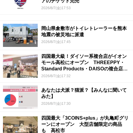
アのチケット完売
2026/8/7(金)17:53
岡山県倉敷市がトイレトレーラーを熊本
地震の被災地に派遣
2026/8/7(金)17:45
四国最大級！ダイソー系複合店がイオン
モール高松にオープン THREEPPY・
Standard Products・DAISOの複合店は
香川県初
2026/8/7(金)17:32
あなたは犬派？猫派？【みんなに聞いて
みた】
2026/8/7(金)17:30
四国最大「3COINS+plus」が丸亀町グリ
ーンにオープン 大型店舗限定の商品
も 高松市