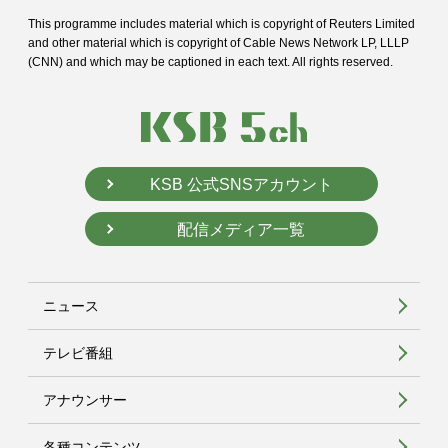
This programme includes material which is copyright of Reuters Limited
and
other material which is copyright of Cable News Network LP, LLLP
(CNN) and
which may be captioned in each text. All rights reserved.
KSB 公式SNSアカウント
配信メディア一覧
ニュース
テレビ番組
アナウンサー
各種コンテンツ