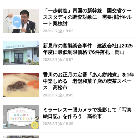
「一歩前進」四国の新幹線 国交省ケー
ススタディの調査対象に 需要推計やル
ート案検討
2026/8/7(金)19:02
新見市の官製談合事件 建設会社は2025
年度に最低制限価格で6件落札 岡山
2026/8/7(金)18:57
香川のお正月の定番「あん餅雑煮」を1年
中楽しめる 老舗和菓子店の喫茶スペー
ス 高松市
2026/8/7(金)18:45
ミラーレス一眼カメラで撮影して「写真
絵日記」を作ろう 高松市
2026/8/7(金)18:39