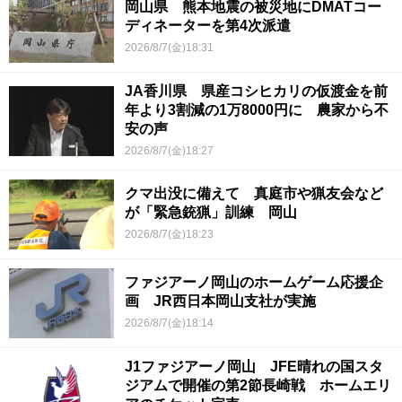
岡山県 熊本地震の被災地にDMATコー
ディネーターを第4次派遣
2026/8/7(金)18:31
JA香川県 県産コシヒカリの仮渡金を前
年より3割減の1万8000円に 農家から不
安の声
2026/8/7(金)18:27
クマ出没に備えて 真庭市や猟友会など
が「緊急銃猟」訓練 岡山
2026/8/7(金)18:23
ファジアーノ岡山のホームゲーム応援企
画 JR西日本岡山支社が実施
2026/8/7(金)18:14
J1ファジアーノ岡山 JFE晴れの国スタ
ジアムで開催の第2節長崎戦 ホームエリ