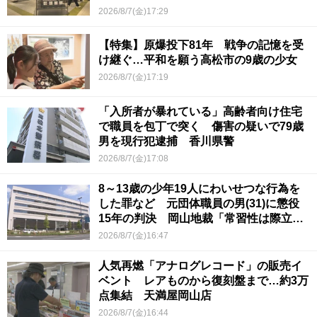
2026/8/7(金)17:29
【特集】原爆投下81年 戦争の記憶を受
け継ぐ…平和を願う高松市の9歳の少女
2026/8/7(金)17:19
「入所者が暴れている」高齢者向け住宅
で職員を包丁で突く 傷害の疑いで79歳
男を現行犯逮捕 香川県警
2026/8/7(金)17:08
8～13歳の少年19人にわいせつな行為を
した罪など 元団体職員の男(31)に懲役
15年の判決 岡山地裁「常習性は際立っ
ていて被害結果も非常に重い」
2026/8/7(金)16:47
人気再燃「アナログレコード」の販売イ
ベント レアものから復刻盤まで…約3万
点集結 天満屋岡山店
2026/8/7(金)16:44