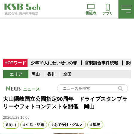
番組表
アプリ
株式会社 瀬戸内海放送
HOTワード
少年19人にわいせつの罪
官製談合事件続報
緊急
エリア
岡山
香川
全国
ニュース
大山隠岐国立公園指定90周年 ドライブスタンプラ
リーやフォトコンテストを開催 岡山
2026/5/28 16:06
岡山
生活・話題
おでかけ・グルメ
観光