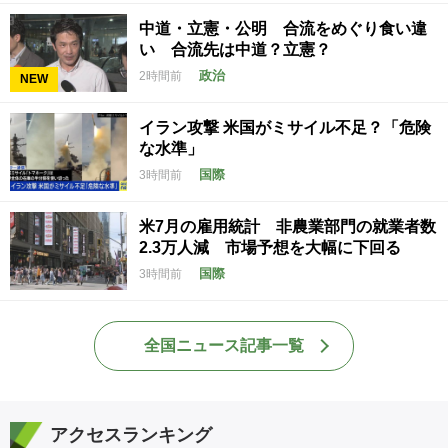
中道・立憲・公明 合流をめぐり食い違
い 合流先は中道？立憲？
政治
2時間前
NEW
イラン攻撃 米国がミサイル不足？「危険
な水準」
国際
3時間前
米7月の雇用統計 非農業部門の就業者数
2.3万人減 市場予想を大幅に下回る
国際
3時間前
全国ニュース記事一覧
アクセスランキング