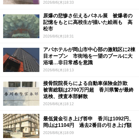
2026/8/6(木)18:33
原爆の悲惨さ伝えるパネル展 被爆者の
記憶をもとに高校生が描いた絵画も 高
松市
2026/8/6(木)18:31
アパホテルが岡山市中心部の激戦区に2棟
目オープン 市街地を一望のプールに大
浴場…非日常感を意識
2026/8/6(木)18:13
接骨院院長らによる自動車保険金詐欺
被害総額は2700万円超 香川県警が最終
送検、捜査本部解散
2026/8/6(木)18:12
最低賃金引き上げ答申 香川は1092円、
岡山は1104円 過去2番目の引き上げ額
2026/8/6(木)18:09