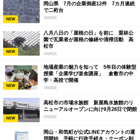
岡山県 7月の企業倒産12件 7カ月連続
で二桁台
1時間前
NEW
八月八日の「屋根の日」を前に 栗林公
園で瓦業者が屋根の修繕や清掃活動 高
松市
NEW
1時間前
地場産業の魅力を知って 5年目の体験型
授業「企業学び楽舎講座」 倉敷市の中
学・高校で開催
NEW
1時間前
高松市の市場水族館 新屋島水族館のリ
ニューアルオープンに向け9月28日で閉館
2時間前
NEW
岡山・和気町が公式LINEアカウントの運
用開始 手軽に行政手続き・クーポン利