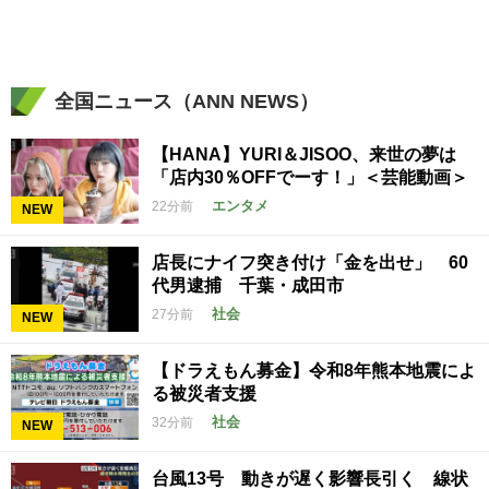
全国ニュース（ANN NEWS）
【HANA】YURI＆JISOO、来世の夢は
「店内30％OFFでーす！」＜芸能動画＞
エンタメ
22分前
NEW
店長にナイフ突き付け「金を出せ」 60
代男逮捕 千葉・成田市
社会
27分前
NEW
【ドラえもん募金】令和8年熊本地震によ
る被災者支援
社会
32分前
NEW
台風13号 動きが遅く影響長引く 線状