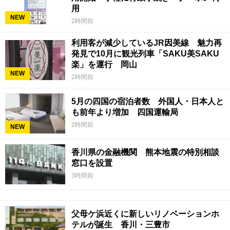
用
NEW
2時間前
利用客が減少しているJR因美線 魅力再
発見で10月に観光列車「SAKU美SAKU
楽」を運行 岡山
NEW
2時間前
5月の四国の宿泊者数 外国人・日本人と
も前年より増加 四国運輸局
2時間前
NEW
香川県の金融機関 熊本地震の特別相談
窓口を設置
3時間前
父母ケ浜近くに新しいリノベーションホ
テルが誕生 香川・三豊市