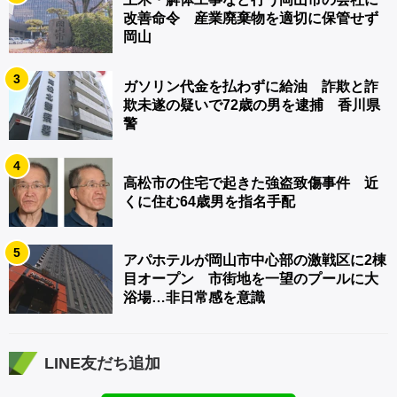
改善命令 産業廃棄物を適切に保管せず
岡山
3
ガソリン代金を払わずに給油 詐欺と詐
欺未遂の疑いで72歳の男を逮捕 香川県
警
4
高松市の住宅で起きた強盗致傷事件 近
くに住む64歳男を指名手配
5
アパホテルが岡山市中心部の激戦区に2棟
目オープン 市街地を一望のプールに大
浴場…非日常感を意識
LINE友だち追加