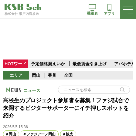
番組表
アプリ
株式会社 瀬戸内海放送
HOTワード
予定価格漏えいか
最低賃金引き上げ
アパホテル
エリア
岡山
香川
全国
ニュース
高校生のプロジェクト参加者を募集！ファジ試合で
来岡するビジターサポーターにイチ押しスポットを
紹介
2026/6/5 15:36
岡山
ファジアーノ岡山
観光