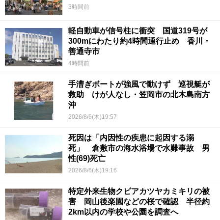
3時間前
軽自動車が信号柱に衝突 国道319号が
300mにわたり約4時間通行止め 香川・
善通寺市
4時間前
手漕ぎボートが強風で動けず 巡視艇が
救助 けが人なし・笠岡市の北木島南方
沖
2026/8/6(木)19:57
死因は「内因性の疾患に起因する溺
死」 倉敷市の海水浴場で水難事故 男
性(69)死亡
2026/8/6(木)19:16
特定外来生物クビアカツヤカミキリの被
害 岡山後楽園などの桜で確認 半径約
2km以内の学校や公園を調査へ