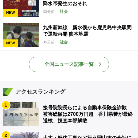
降水帯発生のおそれ
社会
33分前
NEW
九州新幹線 新水俣から鹿児島中央駅間
で運転再開 熊本地震
社会
35分前
NEW
全国ニュース記事一覧
アクセスランキング
1
接骨院院長らによる自動車保険金詐欺
被害総額は2700万円超 香川県警が最終
送検、捜査本部解散
2
土木・解体工事など行う岡山市の会社に