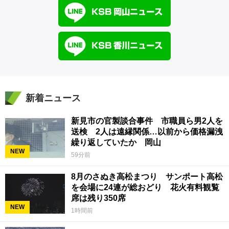
新着ニュース
新見市の官製談合事件 市職員ら男2人を
送検 2人は遠縁関係…以前から価格漏洩
繰り返していたか 岡山
NEW
59分前
8月のさぬき高松まつり サンポート高松
を会場に24連が総おどり 花火有料観覧
席は残り350席
NEW
1時間前