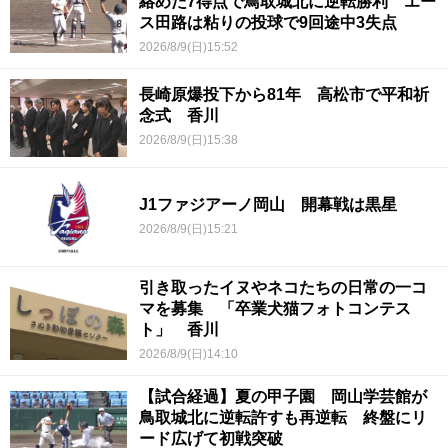
絡めた7得点で鳥取城北に逆転勝利 エー
ス田路は粘りの投球で9回途中3失点
2026/8/9(日)15:52
長崎原爆投下から81年 高松市で平和祈
念式 香川
2026/8/9(日)15:38
J1ファジアーノ岡山 開幕戦は黒星
2026/8/9(日)15:21
引き取ったイヌやネコたちの日常の一コ
マを募集 「卒業犬猫フォトコンテス
ト」 香川
2026/8/9(日)14:10
【試合経過】夏の甲子園 岡山学芸館が
鳥取城北に逆転許すも再逆転 終盤にリ
ード広げて初戦突破