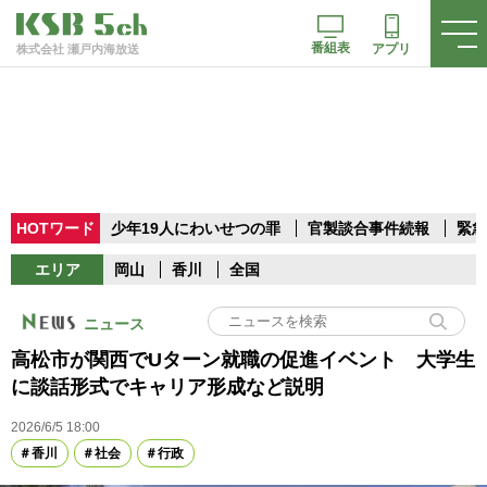
番組表
アプリ
株式会社 瀬戸内海放送
HOTワード
少年19人にわいせつの罪
官製談合事件続報
緊急
エリア
岡山
香川
全国
ニュース
高松市が関西でUターン就職の促進イベント 大学生
に談話形式でキャリア形成など説明
2026/6/5 18:00
香川
社会
行政