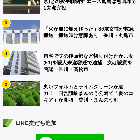
京)との投手戦制す エース冨岡は無四球で
1失点完投
3
「火が服に燃え移った」86歳女性が救急
搬送 搬送時は意識あり 香川・丸亀市
4
自宅で夫の後頭部など切り付けたか…女
(51)を殺人未遂容疑で逮捕 女は殺意を
否認 香川・高松市
5
丸いフォルムとライムグリーンが魅
力！ 国営讃岐まんのう公園で「夏のコ
キア」が見頃 香川・まんのう町
LINE友だち追加