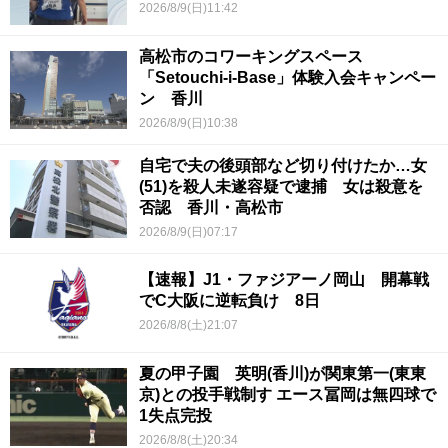
2026/8/9(日)11:42
高松市のコワーキングスペース
「Setouchi-i-Base」体験入会キャンペー
ン 香川
2026/8/9(日)10:38
自宅で夫の後頭部など切り付けたか…女
(51)を殺人未遂容疑で逮捕 女は殺意を
否認 香川・高松市
2026/8/9(日)07:17
【速報】J1・ファジアーノ岡山 開幕戦
でC大阪に逆転負け 8日
2026/8/8(土)21:07
夏の甲子園 英明(香川)が関東第一(東東
京)との投手戦制す エース冨岡は無四球で
1失点完投
2026/8/8(土)20:34