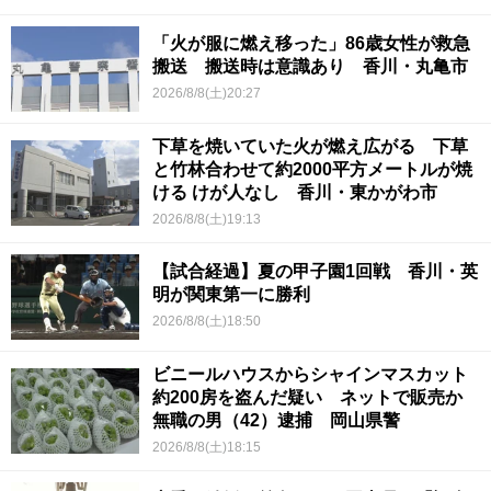
「火が服に燃え移った」86歳女性が救急
搬送 搬送時は意識あり 香川・丸亀市
2026/8/8(土)20:27
下草を焼いていた火が燃え広がる 下草
と竹林合わせて約2000平方メートルが焼
ける けが人なし 香川・東かがわ市
2026/8/8(土)19:13
【試合経過】夏の甲子園1回戦 香川・英
明が関東第一に勝利
2026/8/8(土)18:50
ビニールハウスからシャインマスカット
約200房を盗んだ疑い ネットで販売か
無職の男（42）逮捕 岡山県警
2026/8/8(土)18:15