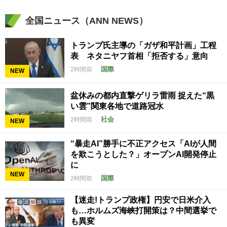
全国ニュース（ANN NEWS）
トランプ氏主導の「ガザ和平計画」工程
表 ネタニヤフ首相「拒否する」意向
国際
2時間前
NEW
盆休みの都内直撃ゲリラ雷雨 捉えた“黒
い雲”関東各地で道路冠水
社会
2時間前
NEW
“暴走AI”勝手に不正アクセス「AIが人間
を欺こうとした？」オープンAI開発停止
に
NEW
国際
2時間前
【迷走!トランプ政権】円安で日米介入
も…ホルムズ海峡打開策は？中間選挙で
も異変