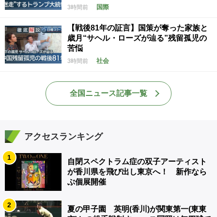
国際
3時間前
【戦後81年の証言】国策が奪った家族と
歳月“サヘル・ローズが辿る”残留孤児の
苦悩
社会
3時間前
全国ニュース記事一覧
アクセスランキング
1
自閉スペクトラム症の双子アーティスト
が香川県を飛び出し東京へ！ 新作なら
ぶ個展開催
2
夏の甲子園 英明(香川)が関東第一(東東