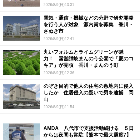
2026/8/9(日)13:31
電気・通信・機械などの分野で研究開発
を行う人が対象 源内賞を募集 香川・
さぬき市
2026/8/9(日)12:41
丸いフォルムとライムグリーンが魅
力！ 国営讃岐まんのう公園で「夏のコ
キア」が見頃 香川・まんのう町
2026/8/9(日)12:36
のぞき目的で他人の住宅の敷地内に侵入
したか 住居侵入の疑いで男を逮捕 岡
山
2026/8/9(日)11:54
AMDA 八代市で支援活動続ける ５日
からは夜間も常駐【熊本で最大震度7】