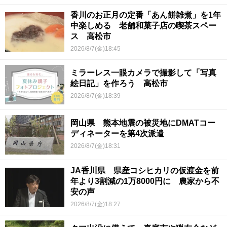
香川のお正月の定番「あん餅雑煮」を1年
中楽しめる 老舗和菓子店の喫茶スペー
ス 高松市
2026/8/7(金)18:45
ミラーレス一眼カメラで撮影して「写真
絵日記」を作ろう 高松市
2026/8/7(金)18:39
岡山県 熊本地震の被災地にDMATコー
ディネーターを第4次派遣
2026/8/7(金)18:31
JA香川県 県産コシヒカリの仮渡金を前
年より3割減の1万8000円に 農家から不
安の声
2026/8/7(金)18:27