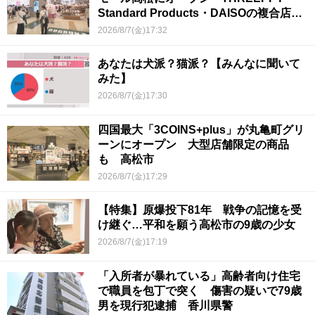
Standard Products・DAISOの複合店は
香川県初
2026/8/7(金)17:32
あなたは犬派？猫派？【みんなに聞いて
みた】
2026/8/7(金)17:30
四国最大「3COINS+plus」が丸亀町グリ
ーンにオープン 大型店舗限定の商品
も 高松市
2026/8/7(金)17:29
【特集】原爆投下81年 戦争の記憶を受
け継ぐ…平和を願う高松市の9歳の少女
2026/8/7(金)17:19
「入所者が暴れている」高齢者向け住宅
で職員を包丁で突く 傷害の疑いで79歳
男を現行犯逮捕 香川県警