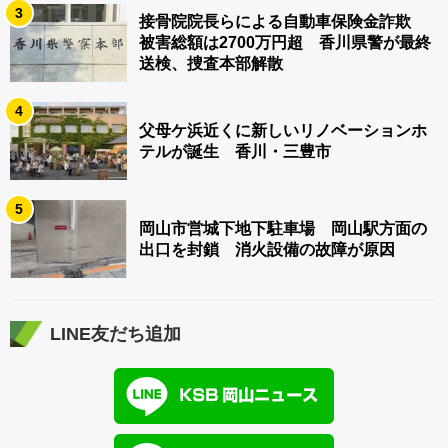
3
接骨院院長らによる自動車保険金詐欺
被害総額は2700万円超 香川県警が最終
送検、捜査本部解散
4
父母ケ浜近くに新しいリノベーションホ
テルが誕生 香川・三豊市
5
岡山市営城下地下駐車場 岡山駅方面の
出口を封鎖 消火設備の故障が原因
LINE友だち追加