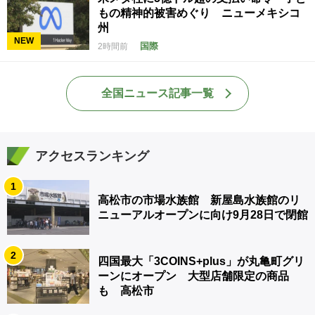
もの精神的被害めぐり ニューメキシコ
州
NEW
国際
2時間前
全国ニュース記事一覧
アクセスランキング
1
高松市の市場水族館 新屋島水族館のリ
ニューアルオープンに向け9月28日で閉館
2
四国最大「3COINS+plus」が丸亀町グリ
ーンにオープン 大型店舗限定の商品
も 高松市