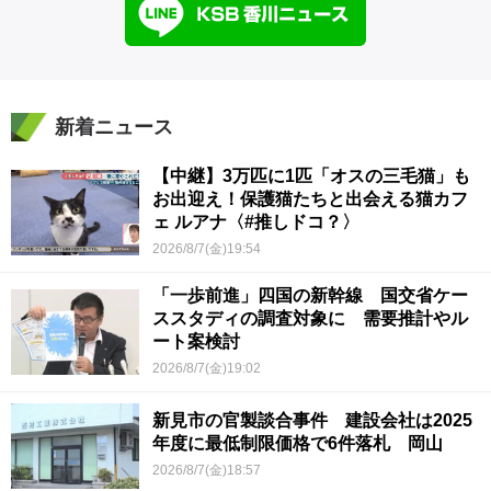
新着ニュース
【中継】3万匹に1匹「オスの三毛猫」も
お出迎え！保護猫たちと出会える猫カフ
ェ ルアナ〈#推しドコ？〉
2026/8/7(金)19:54
「一歩前進」四国の新幹線 国交省ケー
ススタディの調査対象に 需要推計やル
ート案検討
2026/8/7(金)19:02
新見市の官製談合事件 建設会社は2025
年度に最低制限価格で6件落札 岡山
2026/8/7(金)18:57