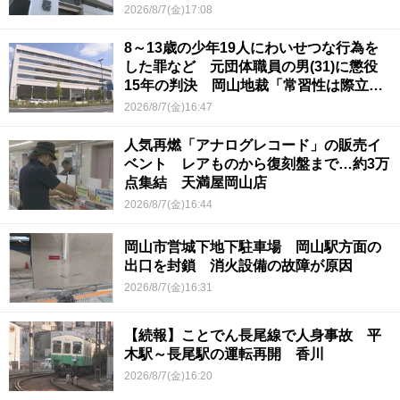
2026/8/7(金)17:08
8～13歳の少年19人にわいせつな行為を
した罪など 元団体職員の男(31)に懲役
15年の判決 岡山地裁「常習性は際立っ
ていて被害結果も非常に重い」
2026/8/7(金)16:47
人気再燃「アナログレコード」の販売イ
ベント レアものから復刻盤まで…約3万
点集結 天満屋岡山店
2026/8/7(金)16:44
岡山市営城下地下駐車場 岡山駅方面の
出口を封鎖 消火設備の故障が原因
2026/8/7(金)16:31
【続報】ことでん長尾線で人身事故 平
木駅～長尾駅の運転再開 香川
2026/8/7(金)16:20