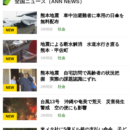
全国ニュース（ANN NEWS）
熊本地震 車中泊避難者に車用の日傘を
無料配布
社会
1時間前
NEW
地震による断水解消 水道水行き渡る
熊本・甲佐町
社会
1時間前
NEW
熊本地震 自宅訪問で高齢者の状況把
握 実際の課題認識にずれ
社会
1時間前
NEW
台風13号 沖縄や奄美で荒天 災害発生
警戒 空の便にも影響
社会
1時間前
NEW
米メタ社に5億ドル超の支払い命令 子ど