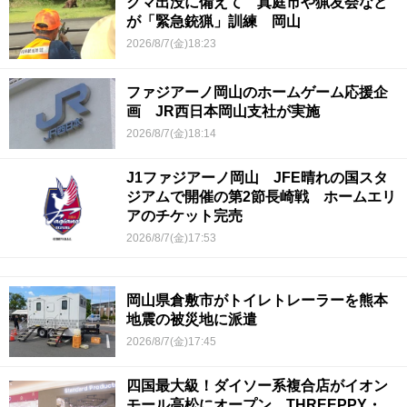
クマ出没に備えて 真庭市や猟友会など
が「緊急銃猟」訓練 岡山
2026/8/7(金)18:23
ファジアーノ岡山のホームゲーム応援企
画 JR西日本岡山支社が実施
2026/8/7(金)18:14
J1ファジアーノ岡山 JFE晴れの国スタ
ジアムで開催の第2節長崎戦 ホームエリ
アのチケット完売
2026/8/7(金)17:53
岡山県倉敷市がトイレトレーラーを熊本
地震の被災地に派遣
2026/8/7(金)17:45
四国最大級！ダイソー系複合店がイオン
モール高松にオープン THREEPPY・