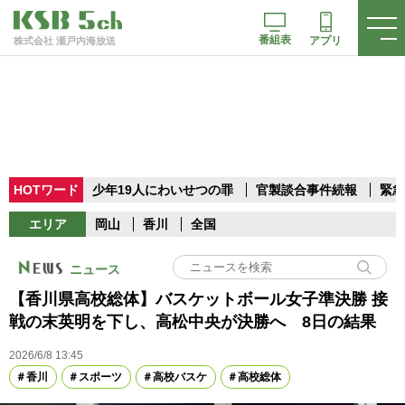
番組表
アプリ
株式会社 瀬戸内海放送
HOTワード
少年19人にわいせつの罪
官製談合事件続報
緊急
エリア
岡山
香川
全国
ニュース
【香川県高校総体】バスケットボール女子準決勝 接
戦の末英明を下し、高松中央が決勝へ 8日の結果
2026/6/8 13:45
香川
スポーツ
高校バスケ
高校総体