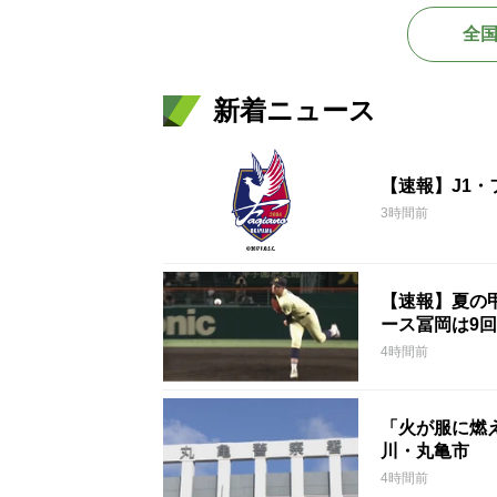
全
新着ニュース
【速報】J1
3時間前
【速報】夏の甲
ース冨岡は9回
4時間前
「火が服に燃
川・丸亀市
4時間前