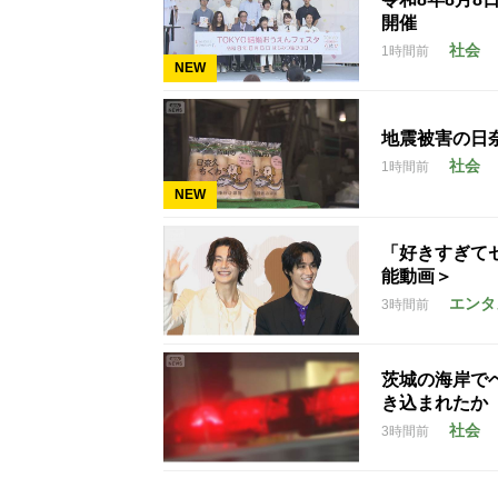
開催
社会
1時間前
NEW
地震被害の日
社会
1時間前
NEW
「好きすぎて
能動画＞
エンタ
3時間前
茨城の海岸で
き込まれたか
社会
3時間前