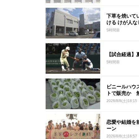
下草を焼いて
ける けが人
5時間前
【試合経過】
5時間前
ビニールハウ
トで販売か 
2026/8/8(土)18:15
恋愛や結婚を
ーン
2026/8/8(土)16:57