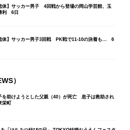
総体】サッカー男子 4回戦から登場の岡山学芸館、玉
勝利 6日
体】サッカー男子3回戦 PK戦で11-10の決着も… 6
EWS）
子を助けようとした父親（40）が死亡 息子は救助され
東栄町
日を「はちみつ結びの日」 TOKYO結婚おうえんフェスタ