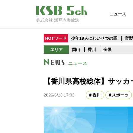
ニュース
株式会社 瀬戸内海放送
HOTワード
少年19人にわいせつの罪
官
エリア
岡山
香川
全国
ニュース
【香川県高校総体】サッカ
2026/6/13 17:03
香川
スポーツ