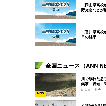
【岡山県高校
野光南などが
【香川県高校総
日の結果
全国ニュース（ANN N
川で溺れた息
無事 愛知・
社会
52分前
NEW
令和8年8月8