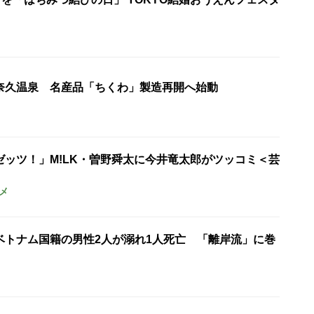
奈久温泉 名産品「ちくわ」製造再開へ始動
ゼッツ！」M!LK・曽野舜太に今井竜太郎がツッコミ＜芸
メ
ベトナム国籍の男性2人が溺れ1人死亡 「離岸流」に巻