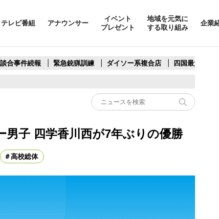
イベント
地域を元気に
テレビ番組
アナウンサー
企業
プレゼント
する取り組み
製談合事件続報
緊急銃猟訓練
ダイソー系複合店
四国最大スリ
ー男子 四学香川西が7年ぶりの優勝
高校総体