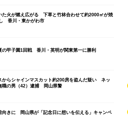
いた火が燃え広がる 下草と竹林合わせて約2000㎡が焼
なし 香川・東かがわ市
夏の甲子園1回戦 香川・英明が関東第一に勝利
スからシャインマスカット約200房を盗んだ疑い ネッ
無職の男（42）逮捕 岡山県警
前向きに 岡山県が「記念日に想いを伝える」キャンペ