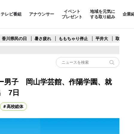
イベント
地域を元気に
テレビ番組
アナウンサー
企業
プレゼント
する取り組み
香川県民の日
暑さ疲れ
ももちゃり停止
平井大
取水制限
ー男子 岡山学芸館、作陽学園、就
 7日
高校総体