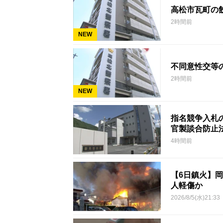
高松市瓦町の
2時間前
NEW
不同意性交等
2時間前
NEW
指名競争入札
官製談合防止
4時間前
【6日鎮火】
人軽傷か
2026/8/5(水)21:33