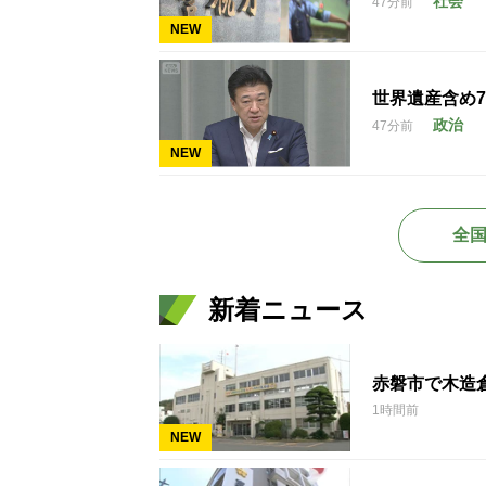
社会
47分前
NEW
世界遺産含め
政治
47分前
NEW
全
新着ニュース
赤磐市で木造
1時間前
NEW