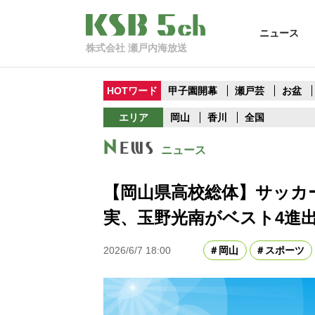
ニュース
株式会社 瀬戸内海放送
HOTワード
甲子園開幕
瀬戸芸
お盆
エリア
岡山
香川
全国
ニュース
【岡山県高校総体】サッカ
実、玉野光南がベスト4進出
2026/6/7 18:00
岡山
スポーツ