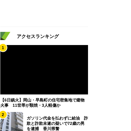
アクセスランキング
1
【6日鎮火】岡山・早島町の住宅密集地で建物
火事 11世帯が類焼・3人軽傷か
2
ガソリン代金を払わずに給油 詐
欺と詐欺未遂の疑いで72歳の男
を逮捕 香川県警