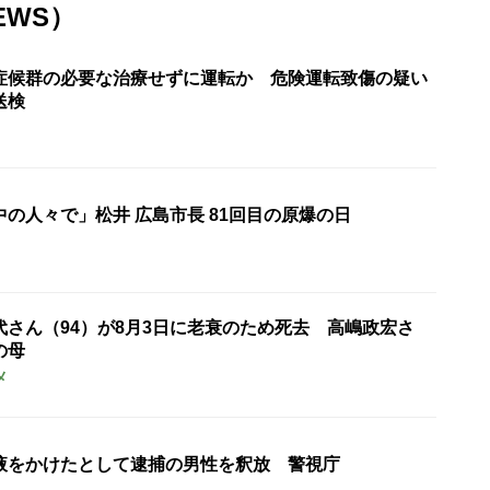
EWS）
症候群の必要な治療せずに運転か 危険運転致傷の疑い
送検
の人々で」松井 広島市長 81回目の原爆の日
代さん（94）が8月3日に老衰のため死去 高嶋政宏さ
の母
メ
液をかけたとして逮捕の男性を釈放 警視庁