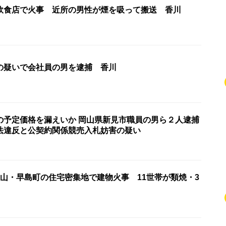
飲食店で火事 近所の男性が煙を吸って搬送 香川
の疑いで会社員の男を逮捕 香川
の予定価格を漏えいか 岡山県新見市職員の男ら２人逮捕
法違反と公契約関係競売入札妨害の疑い
岡山・早島町の住宅密集地で建物火事 11世帯が類焼・3