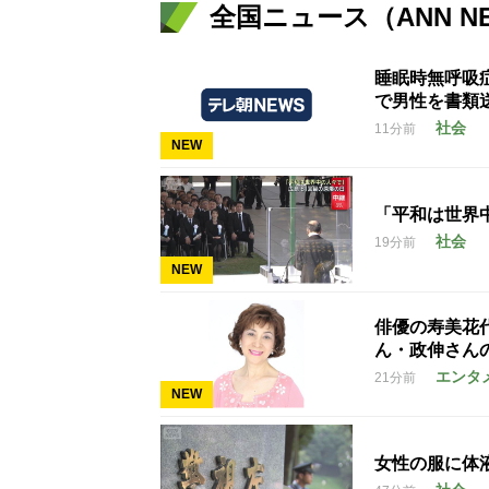
全国ニュース（ANN N
睡眠時無呼吸
で男性を書類
社会
11分前
NEW
「平和は世界中
社会
19分前
NEW
俳優の寿美花
ん・政伸さん
エンタ
21分前
NEW
女性の服に体