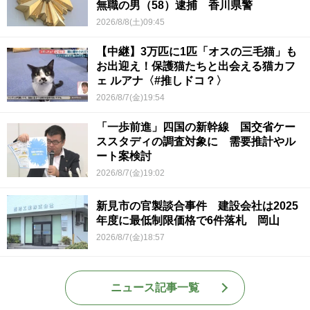
無職の男（58）逮捕 香川県警
2026/8/8(土)09:45
【中継】3万匹に1匹「オスの三毛猫」も
お出迎え！保護猫たちと出会える猫カフ
ェ ルアナ〈#推しドコ？〉
2026/8/7(金)19:54
「一歩前進」四国の新幹線 国交省ケー
ススタディの調査対象に 需要推計やル
ート案検討
2026/8/7(金)19:02
新見市の官製談合事件 建設会社は2025
年度に最低制限価格で6件落札 岡山
2026/8/7(金)18:57
ニュース記事一覧