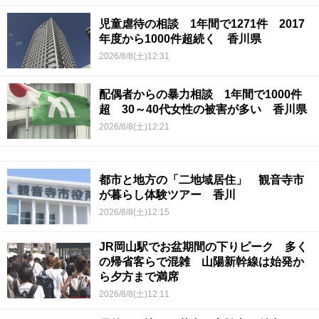
児童虐待の相談 1年間で1271件 2017
年度から1000件超続く 香川県
2026/8/8(土)12:31
配偶者からの暴力相談 1年間で1000件
超 30～40代女性の被害が多い 香川県
2026/8/8(土)12:21
都市と地方の「二地域居住」 観音寺市
が暮らし体験ツアー 香川
2026/8/8(土)12:15
JR岡山駅でお盆期間の下りピーク 多く
の帰省客らで混雑 山陽新幹線は始発か
ら夕方まで満席
2026/8/8(土)12:11