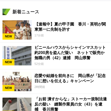
新着ニュース
【速報中】夏の甲子園 香川・英明が関
東第一に先制を許す
17分前
NEW
ビニールハウスからシャインマスカット
約200房を盗んだ疑い ネットで販売か
無職の男（42）逮捕 岡山県警
NEW
52分前
恋愛や結婚を前向きに 岡山県が「記念
日に想いを伝える」キャンペーン
2時間前
NEW
「お前 潰すからな」ストーカー規制法違
反の疑い 縫製作業員の女（43）を逮
捕 香川県警