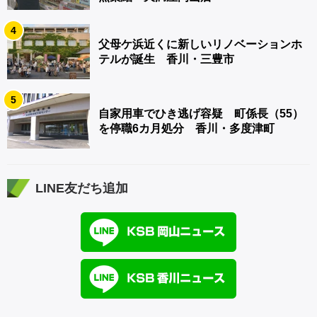
4
父母ケ浜近くに新しいリノベーションホ
テルが誕生 香川・三豊市
5
自家用車でひき逃げ容疑 町係長（55）
を停職6カ月処分 香川・多度津町
LINE友だち追加