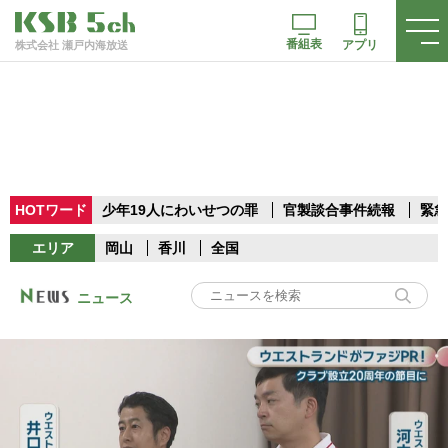
番組表
アプリ
株式会社 瀬戸内海放送
HOTワード
少年19人にわいせつの罪
官製談合事件続報
緊急
エリア
岡山
香川
全国
ニュース