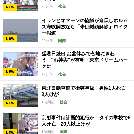
社会
25分前
NEW
イランとオマーンの協議が進展しホルム
ズ海峡開放なら「米は封鎖解除」ロイタ
ー報道
NEW
国際
39分前
猛暑日続出 お盆休みで各地にぎわ
う “お神輿”が有明・東京ドリームパー
クに
NEW
社会
47分前
東北自動車道で衝突事故 男性1人死亡
2人けが
社会
1時間前
NEW
乱射事件は計画的犯行か タイの学校で6
人死亡 20人以上けが
国際
1時間前
NEW