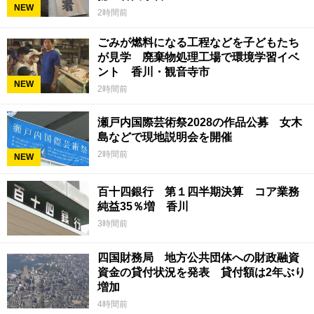
NEW
2時間前
ごみが燃料になる工程などを子どもたち
が見学 廃棄物処理工場で環境学習イベ
ント 香川・観音寺市
NEW
2時間前
瀬戸内国際芸術祭2028の作品公募 女木
島などで現地説明会を開催
2時間前
NEW
百十四銀行 第１四半期決算 コア業務
純益35％増 香川
3時間前
四国財務局 地方公共団体への財政融資
資金の貸付状況を発表 貸付額は2年ぶり
増加
4時間前