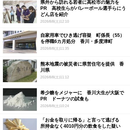
県外から訪れる若者に高松市の魅力を
PR 高校生らがバレーボール選手らにう
どん店を紹介
2026/8/8(土)12:10
自家用車でひき逃げ容疑 町係長（55）
を停職6カ月処分 香川・多度津町
2026/8/8(土)11:35
熊本地震の被災者に県営住宅を提供 香
川県
2026/8/8(土)11:12
希少糖をメジャーに 香川大生が大阪で
PR ドーナツの試食も
2026/8/8(土)10:24
「お金を取りに帰る」と言って逃げる
所持金なく4010円分の飲食をした疑い