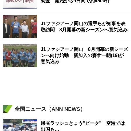
調査 開始から9日間で約4500件
J1ファジアーノ岡山の選手らが知事を表
敬訪問 8月開幕の新シーズンへ意気込み
J1ファジアーノ岡山 8月開幕の新シーズ
ンへ向け始動 新加入の森壮一朗(19)が
意気込み
全国ニュース（ANN NEWS）
帰省ラッシュきょう“ピーク” 空港では
出国も…