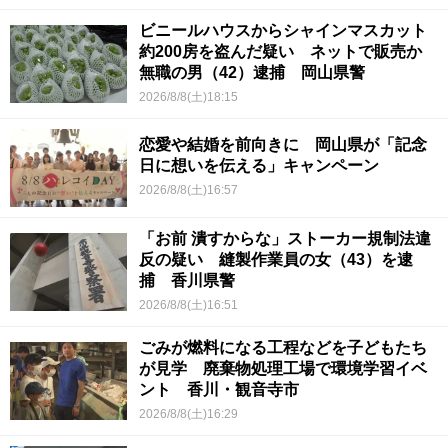
ビニールハウスからシャインマスカット
約200房を盗んだ疑い ネットで販売か
無職の男（42）逮捕 岡山県警
2026/8/8(土)18:15
恋愛や結婚を前向きに 岡山県が「記念
日に想いを伝える」キャンペーン
2026/8/8(土)16:57
「お前 潰すからな」ストーカー規制法違
反の疑い 縫製作業員の女（43）を逮
捕 香川県警
2026/8/8(土)16:51
ごみが燃料になる工程などを子どもたち
が見学 廃棄物処理工場で環境学習イベ
ント 香川・観音寺市
2026/8/8(土)16:29