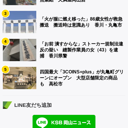
3
「火が服に燃え移った」86歳女性が救急
搬送 搬送時は意識あり 香川・丸亀市
4
「お前 潰すからな」ストーカー規制法違
反の疑い 縫製作業員の女（43）を逮
捕 香川県警
5
四国最大「3COINS+plus」が丸亀町グリ
ーンにオープン 大型店舗限定の商品
も 高松市
LINE友だち追加