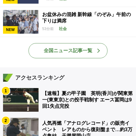
お盆休みの混雑 新幹線「のぞみ」午前の
下りは満席
社会
53分前
NEW
全国ニュース記事一覧
アクセスランキング
1
【速報】夏の甲子園 英明(香川)が関東第
一(東東京)との投手戦制す エース冨岡は9
回1失点完投
2
人気再燃「アナログレコード」の販売イ
ベント レアものから復刻盤まで…約3万
点集結 天満屋岡山店