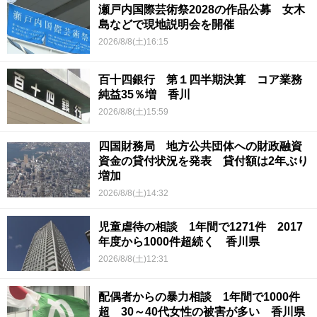
瀬戸内国際芸術祭2028の作品公募 女木
島などで現地説明会を開催
2026/8/8(土)16:15
百十四銀行 第１四半期決算 コア業務
純益35％増 香川
2026/8/8(土)15:59
四国財務局 地方公共団体への財政融資
資金の貸付状況を発表 貸付額は2年ぶり
増加
2026/8/8(土)14:32
児童虐待の相談 1年間で1271件 2017
年度から1000件超続く 香川県
2026/8/8(土)12:31
配偶者からの暴力相談 1年間で1000件
超 30～40代女性の被害が多い 香川県