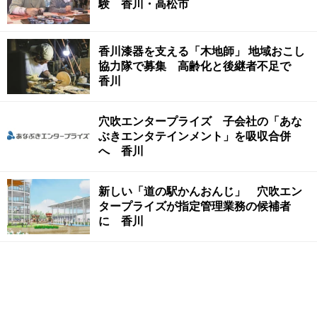
験 香川・高松市
香川漆器を支える「木地師」 地域おこし
協力隊で募集 高齢化と後継者不足で
香川
穴吹エンタープライズ 子会社の「あな
ぶきエンタテインメント」を吸収合併
へ 香川
新しい「道の駅かんおんじ」 穴吹エン
タープライズが指定管理業務の候補者
に 香川