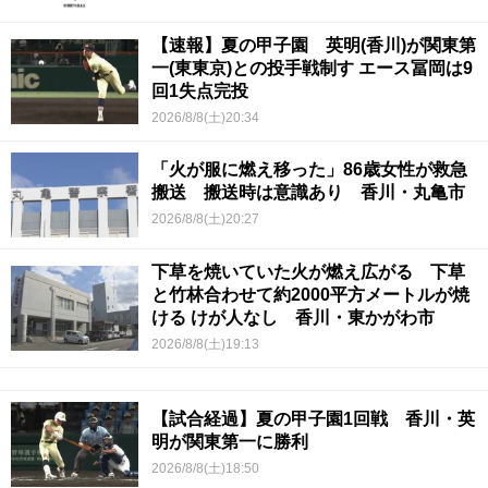
【速報】夏の甲子園 英明(香川)が関東第
一(東東京)との投手戦制す エース冨岡は9
回1失点完投
2026/8/8(土)20:34
「火が服に燃え移った」86歳女性が救急
搬送 搬送時は意識あり 香川・丸亀市
2026/8/8(土)20:27
下草を焼いていた火が燃え広がる 下草
と竹林合わせて約2000平方メートルが焼
ける けが人なし 香川・東かがわ市
2026/8/8(土)19:13
【試合経過】夏の甲子園1回戦 香川・英
明が関東第一に勝利
2026/8/8(土)18:50