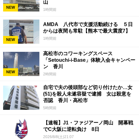
山
NEW
1時間前
AMDA 八代市で支援活動続ける ５日
からは夜間も常駐【熊本で最大震度7】
1時間前
NEW
高松市のコワーキングスペース
「Setouchi-i-Base」体験入会キャンペー
ン 香川
NEW
2時間前
自宅で夫の後頭部など切り付けたか…女
(51)を殺人未遂容疑で逮捕 女は殺意を
否認 香川・高松市
5時間前
【速報】J1・ファジアーノ岡山 開幕戦
でC大阪に逆転負け 8日
2026/8/8(土)21:07