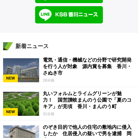
新着ニュース
電気・通信・機械などの分野で研究開発
を行う人が対象 源内賞を募集 香川・
さぬき市
NEW
26分前
丸いフォルムとライムグリーンが魅
力！ 国営讃岐まんのう公園で「夏のコ
キア」が見頃 香川・まんのう町
NEW
31分前
のぞき目的で他人の住宅の敷地内に侵入
したか 住居侵入の疑いで男を逮捕 岡