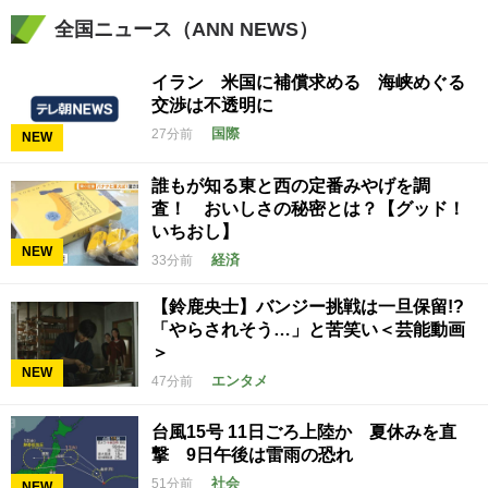
全国ニュース（ANN NEWS）
イラン 米国に補償求める 海峡めぐる
交渉は不透明に
国際
27分前
NEW
誰もが知る東と西の定番みやげを調
査！ おいしさの秘密とは？【グッド！
いちおし】
NEW
経済
33分前
【鈴鹿央士】バンジー挑戦は一旦保留!?
「やらされそう…」と苦笑い＜芸能動画
＞
NEW
エンタメ
47分前
台風15号 11日ごろ上陸か 夏休みを直
撃 9日午後は雷雨の恐れ
社会
51分前
NEW