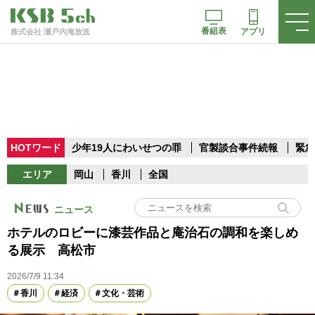
番組表
アプリ
株式会社 瀬戸内海放送
HOTワード
少年19人にわいせつの罪
官製談合事件続報
緊急
エリア
岡山
香川
全国
ニュース
ホテルのロビーに漆芸作品と庵治石の調和を楽しめ
る展示 高松市
2026/7/9 11:34
香川
経済
文化・芸術