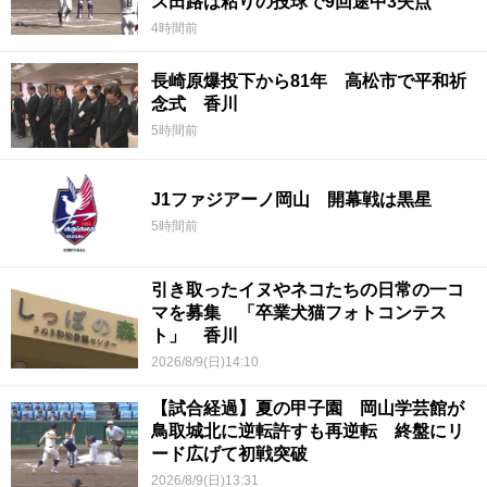
ス田路は粘りの投球で9回途中3失点
4時間前
長崎原爆投下から81年 高松市で平和祈
念式 香川
5時間前
J1ファジアーノ岡山 開幕戦は黒星
5時間前
引き取ったイヌやネコたちの日常の一コ
マを募集 「卒業犬猫フォトコンテス
ト」 香川
2026/8/9(日)14:10
【試合経過】夏の甲子園 岡山学芸館が
鳥取城北に逆転許すも再逆転 終盤にリ
ード広げて初戦突破
2026/8/9(日)13:31