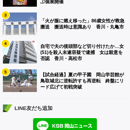
ぶ個展開催
3
「火が服に燃え移った」86歳女性が救急
搬送 搬送時は意識あり 香川・丸亀市
4
自宅で夫の後頭部など切り付けたか…女
(51)を殺人未遂容疑で逮捕 女は殺意を
否認 香川・高松市
5
【試合経過】夏の甲子園 岡山学芸館が
鳥取城北に逆転許すも再逆転 終盤にリ
ード広げて初戦突破
LINE友だち追加