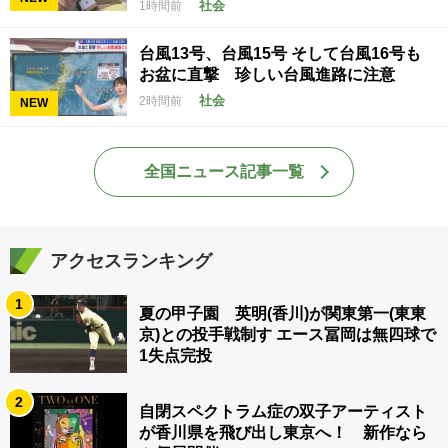
社会
1時間前
台風13号、台風15号 そして台風16号も
お盆に直撃 珍しい台風進路に注意
社会
2時間前
NEW
全国ニュース記事一覧
アクセスランキング
1
夏の甲子園 英明(香川)が関東第一(東東
京)との投手戦制す エース冨岡は無四球で
1失点完投
2
自閉スペクトラム症の双子アーティスト
が香川県を飛び出し東京へ！ 新作なら