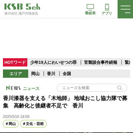
番組表
アプリ
株式会社 瀬戸内海放送
HOTワード
少年19人にわいせつの罪
官製談合事件続報
緊急
エリア
岡山
香川
全国
ニュース
香川漆器を支える「木地師」 地域おこし協力隊で募
集 高齢化と後継者不足で 香川
2025/5/16 18:09
岡山
文化・芸術