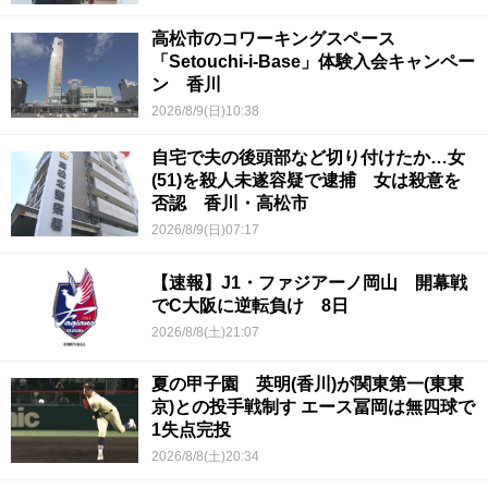
高松市のコワーキングスペース
「Setouchi-i-Base」体験入会キャンペー
ン 香川
2026/8/9(日)10:38
自宅で夫の後頭部など切り付けたか…女
(51)を殺人未遂容疑で逮捕 女は殺意を
否認 香川・高松市
2026/8/9(日)07:17
【速報】J1・ファジアーノ岡山 開幕戦
でC大阪に逆転負け 8日
2026/8/8(土)21:07
夏の甲子園 英明(香川)が関東第一(東東
京)との投手戦制す エース冨岡は無四球で
1失点完投
2026/8/8(土)20:34