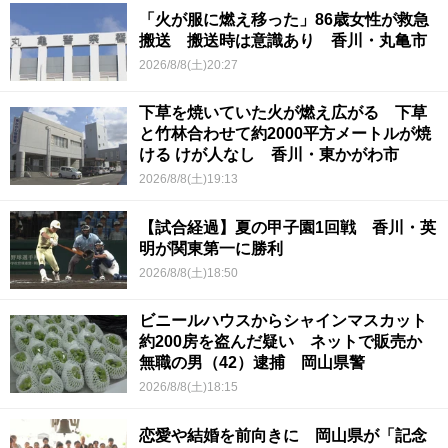
「火が服に燃え移った」86歳女性が救急
搬送 搬送時は意識あり 香川・丸亀市
2026/8/8(土)20:27
下草を焼いていた火が燃え広がる 下草
と竹林合わせて約2000平方メートルが焼
ける けが人なし 香川・東かがわ市
2026/8/8(土)19:13
【試合経過】夏の甲子園1回戦 香川・英
明が関東第一に勝利
2026/8/8(土)18:50
ビニールハウスからシャインマスカット
約200房を盗んだ疑い ネットで販売か
無職の男（42）逮捕 岡山県警
2026/8/8(土)18:15
恋愛や結婚を前向きに 岡山県が「記念