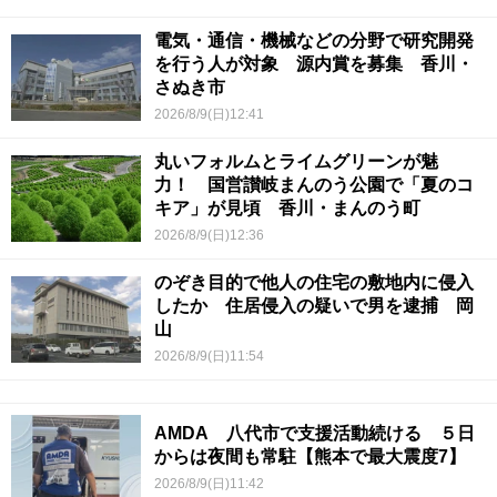
電気・通信・機械などの分野で研究開発
を行う人が対象 源内賞を募集 香川・
さぬき市
2026/8/9(日)12:41
丸いフォルムとライムグリーンが魅
力！ 国営讃岐まんのう公園で「夏のコ
キア」が見頃 香川・まんのう町
2026/8/9(日)12:36
のぞき目的で他人の住宅の敷地内に侵入
したか 住居侵入の疑いで男を逮捕 岡
山
2026/8/9(日)11:54
AMDA 八代市で支援活動続ける ５日
からは夜間も常駐【熊本で最大震度7】
2026/8/9(日)11:42