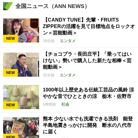
全国ニュース（ANN NEWS）
【CANDY TUNE】先輩・FRUITS
ZIPPERの活躍を見て目標地点をロックオ
ン＜芸能動画＞
NEW
エンタメ
29分前
【チョコプラ・長田庄平】「乗ってはい
けない」勢いで購入した新たな相棒＜芸
能動画＞
NEW
エンタメ
32分前
1000年以上歴史ある伝統工芸品の風鈴 涼
やかな音でひとときの涼 栃木・佐野市
社会
1時間前
NEW
熊本 少ない水でも洗濯できる洗剤 能登
半島地震きっかけに開発 断水の八代市
に届く
NEW