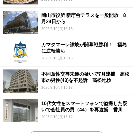
岡山市役所 新庁舎テラスを一般開放 8
月24日から
2026/8/10(月)16:18
カマタマーレ讃岐が開幕戦勝利！ 福島
に逆転勝ち
2026/8/10(月)16:15
不同意性交等未遂の疑いで7月逮捕 高松
市の男性(43)を不起訴 高松地検
2026/8/10(月)16:13
10代女性をスマートフォンで盗撮した疑
いで会社員の男（44）を再逮捕 香川
2026/8/10(月)16:12