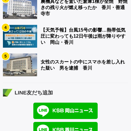
農機具などを置いた倉庫1棟が全焼 野焼
きの残り火が燃え移ったか 香川・善通
寺市
4
【天気予報】台風15号の影響…熱帯低気
圧に変わっても12日午後は雨が降りやす
い 岡山・香川
5
女性のスカートの中にスマホを差し入れ
た疑い 男を逮捕 香川
LINE友だち追加