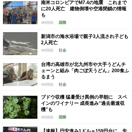
南米コロンビアでM7.4の地震 これまで
に20人死亡 建物倒壊や空港閉鎖の情報
も
国際
4時間前
新潟市の海水浴場で親子3人流され子ども
2人死亡
社会
4時間前
台湾の高雄市が北九州市や大手うどんチ
ェーンと組み「肉ごぼ天うどん」200食ふ
るまう
社会
4時間前
ブドウ収穫 猛暑受け異例の早朝に スペ
インのワイナリー 成長進み“過去最速収
穫”も
国際
4時間前
【速報】円安進み1ドル＝159円台に 先