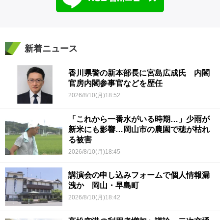
新着ニュース
香川県警の新本部長に宮島広成氏 内閣
官房内閣参事官などを歴任
2026/8/10(月)18:52
「これから一番水がいる時期…」少雨が
新米にも影響…岡山市の農園で穂が枯れ
る被害
2026/8/10(月)18:45
講演会の申し込みフォームで個人情報漏
洩か 岡山・早島町
2026/8/10(月)18:42