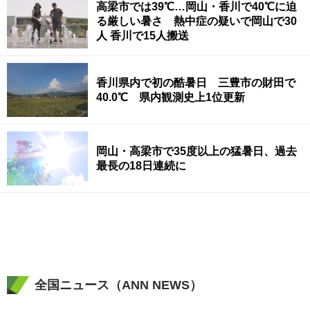
高梁市では39℃…岡山・香川で40℃に迫
る厳しい暑さ 熱中症の疑いで岡山で30
人 香川で15人搬送
香川県内で初の酷暑日 三豊市の財田で
40.0℃ 県内観測史上1位更新
岡山・高梁市で35度以上の猛暑日、過去
最長の18日連続に
全国ニュース（ANN NEWS）