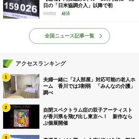
日の「日米協調介入」以降で初
経済
5時間前
全国ニュース記事一覧
アクセスランキング
1
夫婦一緒に「2人部屋」対応可能の老人ホ
ーム 香川では3割弱 「みんなの介護」
調べ
2
自閉スペクトラム症の双子アーティスト
が香川県を飛び出し東京へ！ 新作なら
ぶ個展開催
3