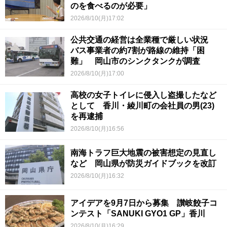
のを食べるのが必要」
2026/8/10(月)17:02
公共交通の経営は全業種で厳しい状況
バス事業者の約7割が路線の維持「困
難」 岡山市のシンクタンクが調査
2026/8/10(月)17:00
高校の女子トイレに侵入し盗撮したなど
として 香川・綾川町の会社員の男(23)
を再逮捕
2026/8/10(月)16:56
南海トラフ巨大地震の被害想定の見直し
など 岡山県が防災ガイドブックを改訂
2026/8/10(月)16:32
アイデアを9月7日から募集 讃岐餃子コ
ンテスト「SANUKI GYO1 GP」香川
2026/8/10(月)16:29