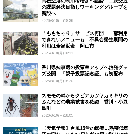
高松空港の利用者増加へ議論 二次交通
の課題解決目指しワーキンググループを
新設へ
2026/8/10(月)18:36
「ももちゃり」サービス再開 一部利用
できないメニューも 不具合発生期間の
利用は全額返金 岡山市
2026/8/10(月)18:22
香川県知事選の投票率アップへ啓発グッ
ズ公開 「親子投票記念証」も初配布
2026/8/10(月)18:20
スモモの幹からクビアカツヤカミキリの
ふんなどの農業被害を確認 香川・小豆
島町
2026/8/10(月)18:05
【天気予報】台風15号の影響…熱帯低気