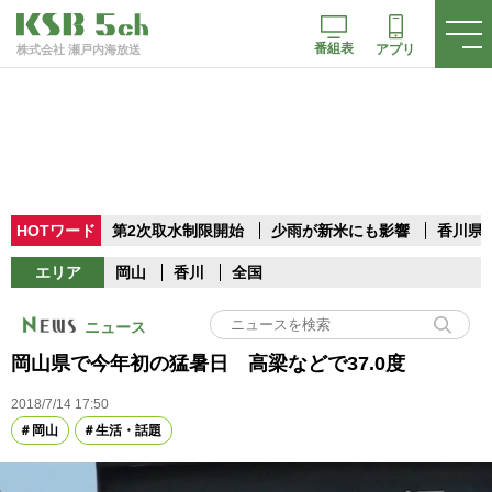
番組表
アプリ
株式会社 瀬戸内海放送
HOTワード
第2次取水制限開始
少雨が新米にも影響
香川県
エリア
岡山
香川
全国
ニュース
岡山県で今年初の猛暑日 高梁などで37.0度
2018/7/14 17:50
岡山
生活・話題