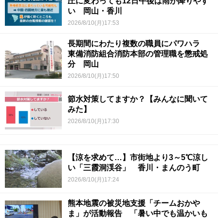
圧に変わっても12日午後は雨が降りやす
い 岡山・香川
2026/8/10(月)17:53
長期間にわたり複数の職員にパワハラ
東備消防組合消防本部の管理職を懲戒処
分 岡山
2026/8/10(月)17:50
節水対策してますか？【みんなに聞いて
みた】
2026/8/10(月)17:30
【涼を求めて…】市街地より3～5℃涼し
い「三霞洞渓谷」 香川・まんのう町
2026/8/10(月)17:24
熊本地震の被災地支援「チームおかや
ま」が活動報告 「暑い中でも温かいも