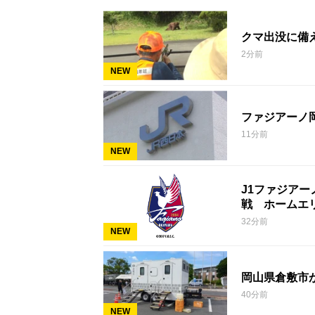
クマ出没に備
2分前
NEW
ファジアーノ
11分前
NEW
J1ファジアー
戦 ホームエ
32分前
NEW
岡山県倉敷市
40分前
NEW