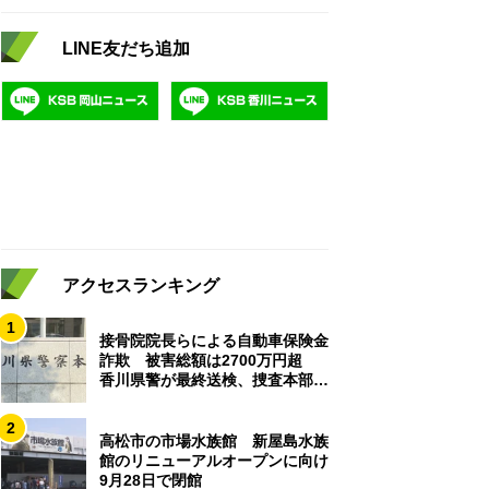
LINE友だち追加
アクセスランキング
1
接骨院院長らによる自動車保険金
詐欺 被害総額は2700万円超
香川県警が最終送検、捜査本部解
散
2
高松市の市場水族館 新屋島水族
館のリニューアルオープンに向け
9月28日で閉館