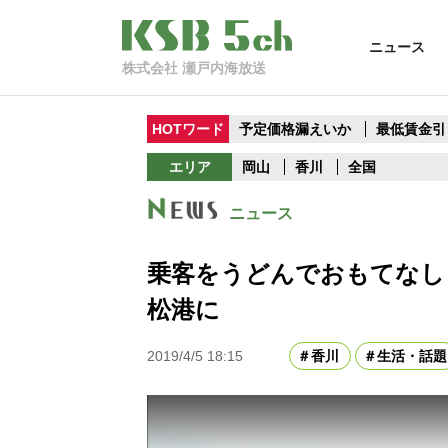
ニュース
株式会社 瀬戸内海放送
HOTワード
予定価格漏えいか
最低賃金引
エリア
岡山
香川
全国
ニュース
乗客をうどんでおもてなし
松港に
2019/4/5 18:15
香川
生活・話題