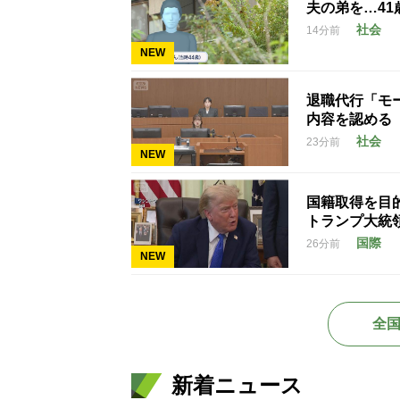
夫の弟を…4
社会
14分前
NEW
退職代行「モ
内容を認める
社会
23分前
NEW
国籍取得を目
トランプ大統
国際
26分前
NEW
全
新着ニュース