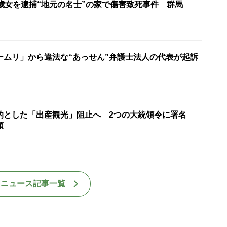
1歳女を逮捕“地元の名士”の家で傷害致死事件 群馬
ームリ」から違法な“あっせん”弁護士法人の代表が起訴
的とした「出産観光」阻止へ 2つの大統領令に署名
領
国ニュース記事一覧