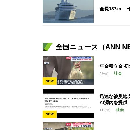
全長183ｍ
全国ニュース（ANN N
年金積立金 初
社会
5分前
NEW
迅速な被災地
AI源内を提供
社会
11分前
NEW