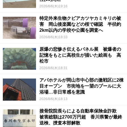
2026/8/6(木)19:16
特定外来生物クビアカツヤカミキリの被
害 岡山後楽園などの桜で確認 半径約
2km以内の学校や公園を調査へ
2026/8/6(木)18:33
原爆の悲惨さ伝えるパネル展 被爆者の
記憶をもとに高校生が描いた絵画も 高
松市
2026/8/6(木)18:31
アパホテルが岡山市中心部の激戦区に2棟
目オープン 市街地を一望のプールに大
浴場…非日常感を意識
2026/8/6(木)18:13
接骨院院長らによる自動車保険金詐欺
被害総額は2700万円超 香川県警が最終
送検、捜査本部解散