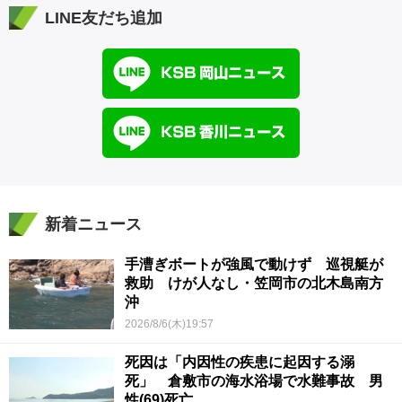
LINE友だち追加
新着ニュース
手漕ぎボートが強風で動けず 巡視艇が
救助 けが人なし・笠岡市の北木島南方
沖
2026/8/6(木)19:57
死因は「内因性の疾患に起因する溺
死」 倉敷市の海水浴場で水難事故 男
性(69)死亡