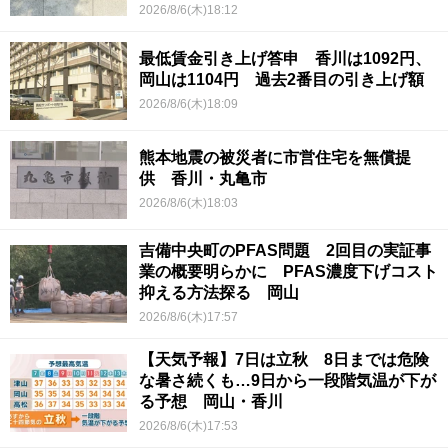
2026/8/6(木)18:12
最低賃金引き上げ答申 香川は1092円、
岡山は1104円 過去2番目の引き上げ額
2026/8/6(木)18:09
熊本地震の被災者に市営住宅を無償提
供 香川・丸亀市
2026/8/6(木)18:03
吉備中央町のPFAS問題 2回目の実証事
業の概要明らかに PFAS濃度下げコスト
抑える方法探る 岡山
2026/8/6(木)17:57
【天気予報】7日は立秋 8日までは危険
な暑さ続くも…9日から一段階気温が下が
る予想 岡山・香川
2026/8/6(木)17:53