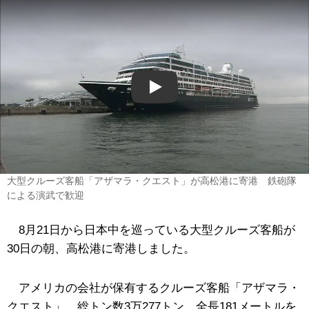
Play
大型クルーズ客船「アザマラ・クエスト」が高松港に寄港 鉄砲隊
による演武で歓迎
8月21日から日本中を巡っている大型クルーズ客船が
30日の朝、高松港に寄港しました。
アメリカの会社が保有するクルーズ客船「アザマラ・
クエスト」。総トン数3万277トン、全長181メートルを