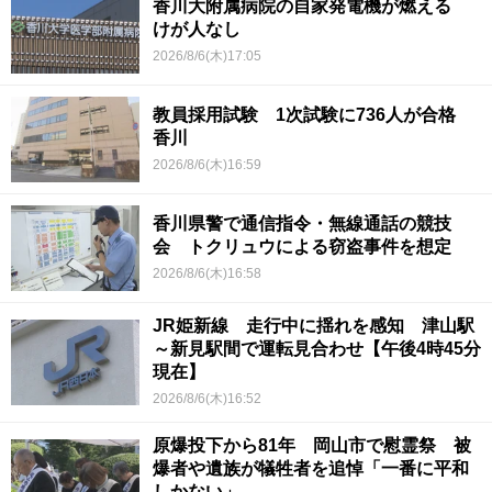
香川大附属病院の自家発電機が燃える
けが人なし
2026/8/6(木)17:05
教員採用試験 1次試験に736人が合格
香川
2026/8/6(木)16:59
香川県警で通信指令・無線通話の競技
会 トクリュウによる窃盗事件を想定
2026/8/6(木)16:58
JR姫新線 走行中に揺れを感知 津山駅
～新見駅間で運転見合わせ【午後4時45分
現在】
2026/8/6(木)16:52
原爆投下から81年 岡山市で慰霊祭 被
爆者や遺族が犠牲者を追悼「一番に平和
しかない」