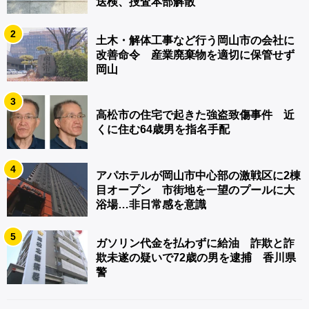
送検、捜査本部解散
2
土木・解体工事など行う岡山市の会社に
改善命令 産業廃棄物を適切に保管せず
岡山
3
高松市の住宅で起きた強盗致傷事件 近
くに住む64歳男を指名手配
4
アパホテルが岡山市中心部の激戦区に2棟
目オープン 市街地を一望のプールに大
浴場…非日常感を意識
5
ガソリン代金を払わずに給油 詐欺と詐
欺未遂の疑いで72歳の男を逮捕 香川県
警