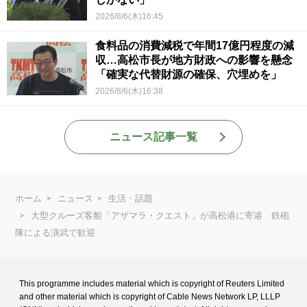
2026/8/6(木)16:45
食料品の消費減税で年間17億円程度の減
収…高松市長が地方財政への影響を懸念
「確実な代替財源の確保、穴埋めを」
2026/8/6(木)16:38
ニュース記事一覧
ホーム
ニュース
生活・話題
大型クルーズ客船「アザマラ・クエスト」が高松港に寄港 鉄砲
隊による演武で歓迎
This programme includes material which is copyright of Reuters Limited
and
other material which is copyright of Cable News Network LP, LLLP