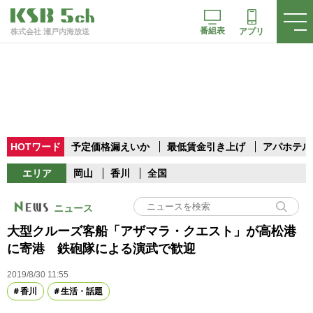
番組表
アプリ
株式会社 瀬戸内海放送
HOTワード
予定価格漏えいか
最低賃金引き上げ
アパホテル
エリア
岡山
香川
全国
ニュース
大型クルーズ客船「アザマラ・クエスト」が高松港
に寄港 鉄砲隊による演武で歓迎
2019/8/30 11:55
香川
生活・話題