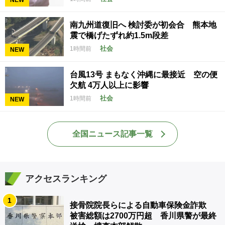
NEW
南九州道復旧へ 検討委が初会合 熊本地
震で橋げたずれ約1.5m段差
社会
1時間前
NEW
台風13号 まもなく沖縄に最接近 空の便
欠航 4万人以上に影響
社会
1時間前
NEW
全国ニュース記事一覧
アクセスランキング
1
接骨院院長らによる自動車保険金詐欺
被害総額は2700万円超 香川県警が最終