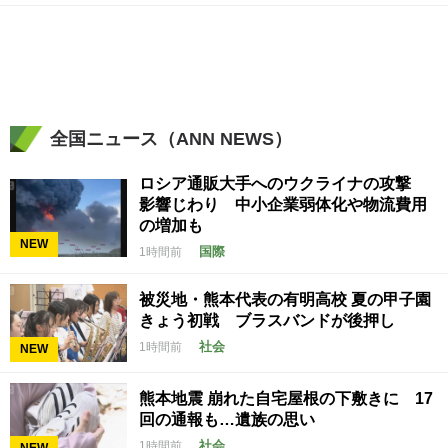
全国ニュース（ANN NEWS）
ロシア通販大手へのウクライナの攻撃
影響じわり 中小企業弱体化や物流費用
の増加も
NEW
国際
1時間前
被災地・熊本代表の有明高校 夏の甲子園
きょう初戦 ブラスバンドが後押し
社会
1時間前
NEW
熊本地震 崩れた自宅屋根の下敷きに 17
回の通報も…遺族の思い
社会
1時間前