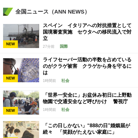
全国ニュース（ANN NEWS）
スペイン イタリアへの対抗措置として
国境審査実施 セウタへの移民流入で対
立
NEW
国際
27分前
ライフセーバー活動の半数を占めている
のがクラゲ被害 クラゲから身を守るに
は
NEW
社会
1時間前
「世界一安全に」お盆休み初日に上野動
物園で交通安全など呼びかけ 警視庁
社会
1時間前
NEW
「この日しかない」“888の日”婚姻届が
続々 「笑顔がたえない家庭に」