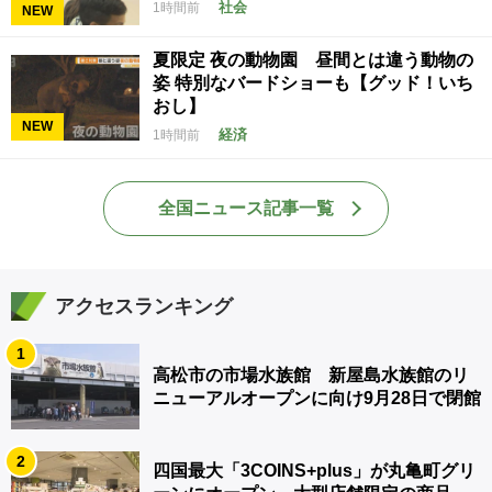
社会
1時間前
NEW
夏限定 夜の動物園 昼間とは違う動物の
姿 特別なバードショーも【グッド！いち
おし】
NEW
経済
1時間前
全国ニュース記事一覧
アクセスランキング
1
高松市の市場水族館 新屋島水族館のリ
ニューアルオープンに向け9月28日で閉館
2
四国最大「3COINS+plus」が丸亀町グリ