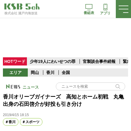
番組表
アプリ
株式会社 瀬戸内海放送
HOTワード
少年19人にわいせつの罪
官製談合事件続報
緊急
エリア
岡山
香川
全国
ニュース
香川オリーブガイナーズ 高知とホーム初戦 丸亀
出身の石田啓介が好投も引き分け
2019/4/15 18:15
香川
スポーツ