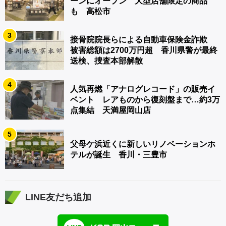
ーンにオープン 大型店舗限定の商品
も 高松市
3
接骨院院長らによる自動車保険金詐欺
被害総額は2700万円超 香川県警が最終
送検、捜査本部解散
4
人気再燃「アナログレコード」の販売イ
ベント レアものから復刻盤まで…約3万
点集結 天満屋岡山店
5
父母ケ浜近くに新しいリノベーションホ
テルが誕生 香川・三豊市
LINE友だち追加