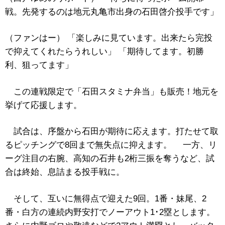
戦。先発するのは地元丸亀市出身の石田啓介投手です」
（ファンはー） 「楽しみに見ています。出来たら完投
で抑えてくれたらうれしい」 「期待してます。初勝
利、狙ってます」
この連戦限定で「石田スタミナ弁当」も販売！地元を
挙げて応援します。
試合は、序盤から石田が期待に応えます。打たせて取
るピッチングで8回まで無失点に抑えます。 一方、リ
ーグ注目の右腕、高知の石井も2桁三振を奪うなど、試
合は終始、息詰まる投手戦に。
そして、互いに無得点で迎えた9回。1番・妹尾、2
番・白方の連続内野安打でノーアウト1･2塁とします。