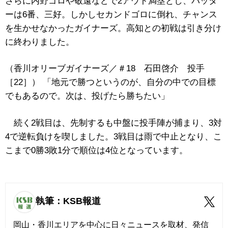
さらに内野ゴロや敬遠などで2アウト満塁とし、バッタ
ーは6番、三好。しかしセカンドゴロに倒れ、チャンス
を生かせなかったガイナーズ。高知との初戦は引き分け
に終わりました。
（香川オリーブガイナーズ／＃18 石田啓介 投手
［22］） 「地元で勝つというのが、自分の中での目標
でもあるので。次は、投げたら勝ちたい」
続く2戦目は、先制するも中盤に投手陣が捕まり、3対
4で逆転負けを喫しました。3戦目は雨で中止となり、こ
こまで0勝3敗1分で順位は4位となっています。
執筆：KSB報道
岡山・香川エリアを中心に日々ニュースを取材、発信