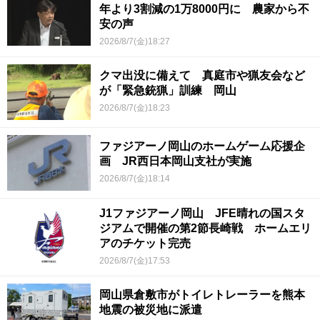
年より3割減の1万8000円に 農家から不
安の声
2026/8/7(金)18:27
クマ出没に備えて 真庭市や猟友会など
が「緊急銃猟」訓練 岡山
2026/8/7(金)18:23
ファジアーノ岡山のホームゲーム応援企
画 JR西日本岡山支社が実施
2026/8/7(金)18:14
J1ファジアーノ岡山 JFE晴れの国スタ
ジアムで開催の第2節長崎戦 ホームエリ
アのチケット完売
2026/8/7(金)17:53
岡山県倉敷市がトイレトレーラーを熊本
地震の被災地に派遣