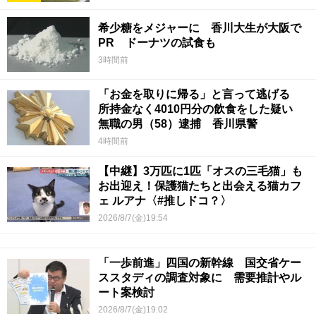
希少糖をメジャーに 香川大生が大阪で
PR ドーナツの試食も
3時間前
「お金を取りに帰る」と言って逃げる
所持金なく4010円分の飲食をした疑い
無職の男（58）逮捕 香川県警
4時間前
【中継】3万匹に1匹「オスの三毛猫」も
お出迎え！保護猫たちと出会える猫カフ
ェ ルアナ〈#推しドコ？〉
2026/8/7(金)19:54
「一歩前進」四国の新幹線 国交省ケー
ススタディの調査対象に 需要推計やル
ート案検討
2026/8/7(金)19:02