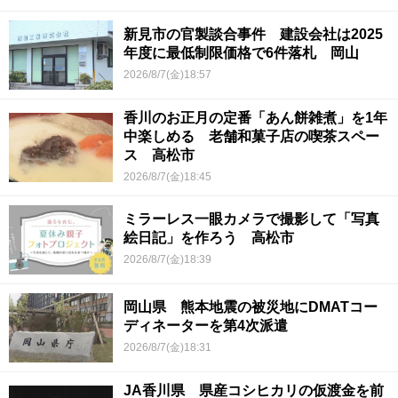
新見市の官製談合事件 建設会社は2025
年度に最低制限価格で6件落札 岡山
2026/8/7(金)18:57
香川のお正月の定番「あん餅雑煮」を1年
中楽しめる 老舗和菓子店の喫茶スペー
ス 高松市
2026/8/7(金)18:45
ミラーレス一眼カメラで撮影して「写真
絵日記」を作ろう 高松市
2026/8/7(金)18:39
岡山県 熊本地震の被災地にDMATコー
ディネーターを第4次派遣
2026/8/7(金)18:31
JA香川県 県産コシヒカリの仮渡金を前