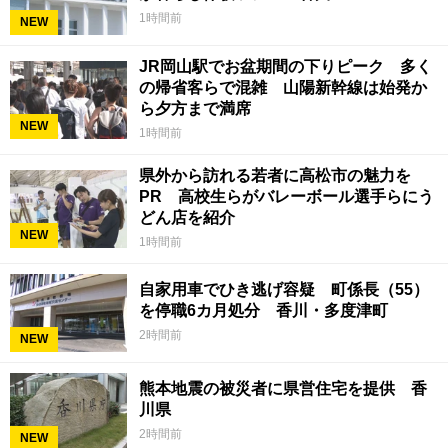
1時間前
NEW
JR岡山駅でお盆期間の下りピーク 多く
の帰省客らで混雑 山陽新幹線は始発か
ら夕方まで満席
NEW
1時間前
県外から訪れる若者に高松市の魅力を
PR 高校生らがバレーボール選手らにう
どん店を紹介
NEW
1時間前
自家用車でひき逃げ容疑 町係長（55）
を停職6カ月処分 香川・多度津町
2時間前
NEW
熊本地震の被災者に県営住宅を提供 香
川県
2時間前
NEW