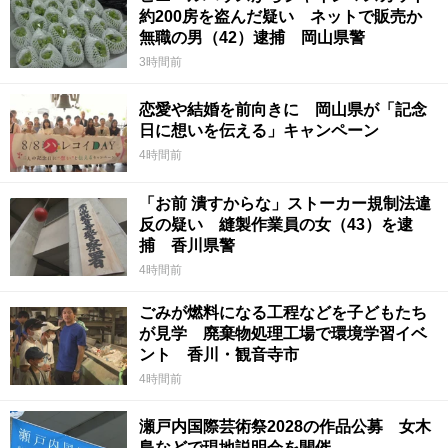
約200房を盗んだ疑い ネットで販売か
無職の男（42）逮捕 岡山県警
3時間前
恋愛や結婚を前向きに 岡山県が「記念
日に想いを伝える」キャンペーン
4時間前
「お前 潰すからな」ストーカー規制法違
反の疑い 縫製作業員の女（43）を逮
捕 香川県警
4時間前
ごみが燃料になる工程などを子どもたち
が見学 廃棄物処理工場で環境学習イベ
ント 香川・観音寺市
4時間前
瀬戸内国際芸術祭2028の作品公募 女木
島などで現地説明会を開催