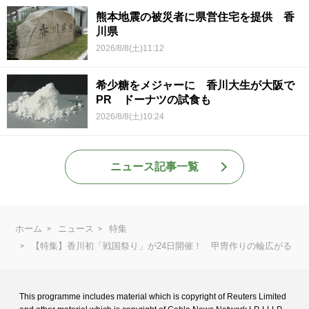
熊本地震の被災者に県営住宅を提供 香
川県
2026/8/8(土)11:12
希少糖をメジャーに 香川大生が大阪で
PR ドーナツの試食も
2026/8/8(土)10:24
ニュース記事一覧
ホーム
ニュース
特集
【特集】香川初「戦国祭り」が24日開催！ 甲冑作りの輪広がる
This programme includes material which is copyright of Reuters Limited