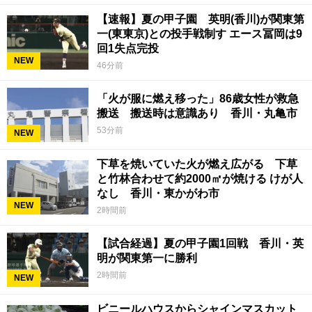
【速報】夏の甲子園 英明(香川)が関東第
一(東東京)との投手戦制す エース冨岡は9
回1失点完投
NEW
46分前
「火が服に燃え移った」86歳女性が救急
搬送 搬送時は意識あり 香川・丸亀市
53分前
NEW
下草を焼いていた火が燃え広がる 下草
と竹林合わせて約2000㎡が焼ける けが人
なし 香川・東かがわ市
NEW
2時間前
【試合経過】夏の甲子園1回戦 香川・英
明が関東第一に勝利
2時間前
NEW
ビニールハウスからシャインマスカット