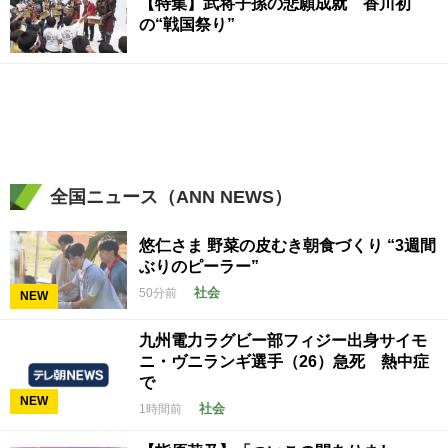
【特集】武将子孫の悲願成就 香川初
の“戦国祭り”
全国ニュース（ANN NEWS）
悠仁さま 野菜の皮むき朝食づくり “3週間
ぶりのピーラー”
社会
50分前
NEW
九州電力ラグビー部フィジー出身サイモ
ニ・ヴニランギ選手（26）急死 熱中症
で
NEW
社会
1時間前