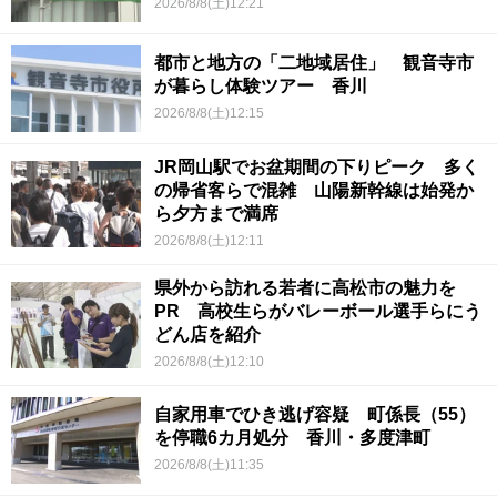
2026/8/8(土)12:21
都市と地方の「二地域居住」 観音寺市
が暮らし体験ツアー 香川
2026/8/8(土)12:15
JR岡山駅でお盆期間の下りピーク 多く
の帰省客らで混雑 山陽新幹線は始発か
ら夕方まで満席
2026/8/8(土)12:11
県外から訪れる若者に高松市の魅力を
PR 高校生らがバレーボール選手らにう
どん店を紹介
2026/8/8(土)12:10
自家用車でひき逃げ容疑 町係長（55）
を停職6カ月処分 香川・多度津町
2026/8/8(土)11:35