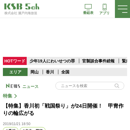
番組表
アプリ
株式会社 瀬戸内海放送
HOTワード
少年19人にわいせつの罪
官製談合事件続報
緊急
エリア
岡山
香川
全国
ニュース
特集
【特集】香川初「戦国祭り」が24日開催！ 甲冑作
りの輪広がる
2019/11/21 18:50