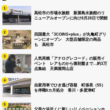
1
高松市の市場水族館 新屋島水族館のリ
ニューアルオープンに向け9月28日で閉館
2
四国最大「3COINS+plus」が丸亀町グリ
ーンにオープン 大型店舗限定の商品
も 高松市
3
人気再燃「アナログレコード」の販売イ
ベント レアものから復刻盤まで…約3万
点集結 天満屋岡山店
4
自家用車でひき逃げ容疑 町係長（55）
を停職6カ月処分 香川・多度津町
5
父母ケ浜近くに新しいリノベーションホ