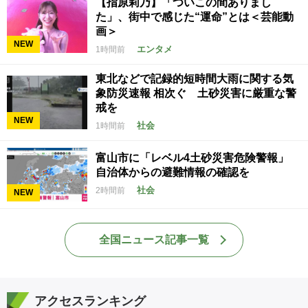
【指原莉乃】「ついこの間ありまし
た」、街中で感じた“運命”とは＜芸能動
画＞
NEW
エンタメ
1時間前
東北などで記録的短時間大雨に関する気
象防災速報 相次ぐ 土砂災害に厳重な警
戒を
NEW
社会
1時間前
富山市に「レベル4土砂災害危険警報」
自治体からの避難情報の確認を
社会
2時間前
NEW
全国ニュース記事一覧
アクセスランキング