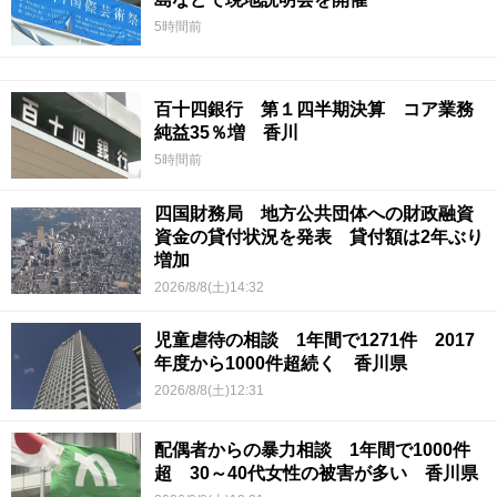
5時間前
百十四銀行 第１四半期決算 コア業務
純益35％増 香川
5時間前
四国財務局 地方公共団体への財政融資
資金の貸付状況を発表 貸付額は2年ぶり
増加
2026/8/8(土)14:32
児童虐待の相談 1年間で1271件 2017
年度から1000件超続く 香川県
2026/8/8(土)12:31
配偶者からの暴力相談 1年間で1000件
超 30～40代女性の被害が多い 香川県