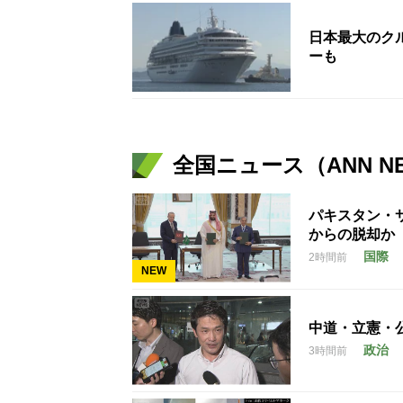
日本最大のク
ーも
全国ニュース（ANN N
パキスタン・
からの脱却か
国際
2時間前
NEW
中道・立憲・
政治
3時間前