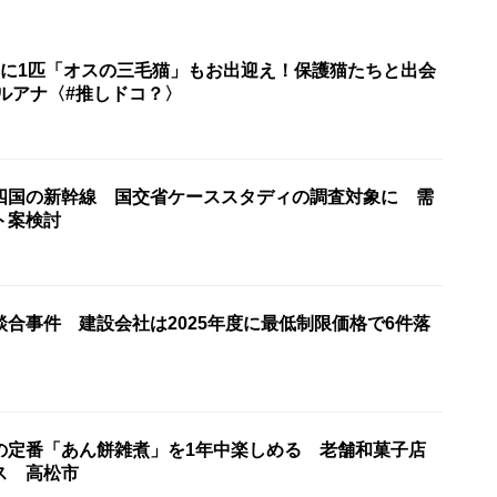
匹に1匹「オスの三毛猫」もお出迎え！保護猫たちと出会
ルアナ〈#推しドコ？〉
四国の新幹線 国交省ケーススタディの調査対象に 需
ト案検討
合事件 建設会社は2025年度に最低制限価格で6件落
の定番「あん餅雑煮」を1年中楽しめる 老舗和菓子店
ス 高松市