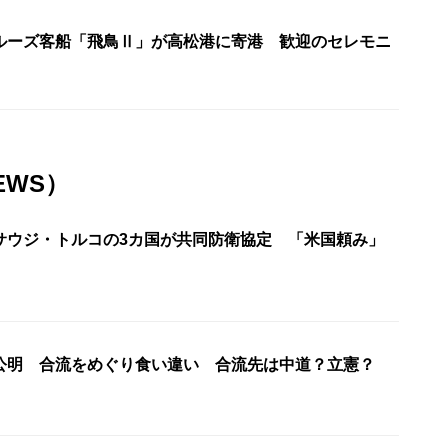
ルーズ客船「飛鳥Ⅱ」が高松港に寄港 歓迎のセレモニ
EWS）
サウジ・トルコの3カ国が共同防衛協定 「米国頼み」
公明 合流をめぐり食い違い 合流先は中道？立憲？