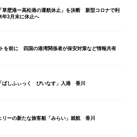
「草壁港ー高松港の運航休止」を決断 新型コロナで利
来年3月末に休止へ
ットを前に 四国の港湾関係者が保安対策など情報共有
「ぱしふぃっく びいなす」入港 香川
ェリーの新たな旅客船「みらい」就航 香川