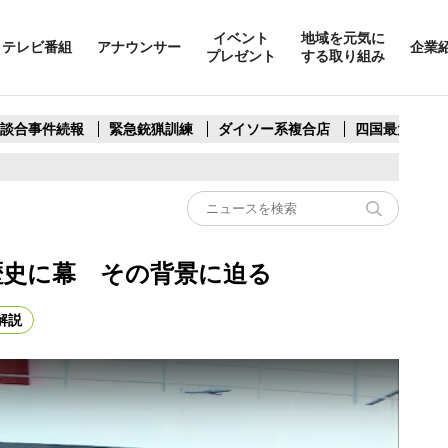
イベント
地域を元気に
テレビ番組
アナウンサー
企業
プレゼント
する取り組み
製談合事件続報
緊急銃猟訓練
ダイソー系複合店
四国最大スリ
歴史に幕 その背景に迫る
解説