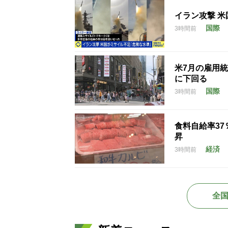
イラン攻撃 
国際
3時間前
米7月の雇用統
に下回る
国際
3時間前
食料自給率3
昇
経済
3時間前
全