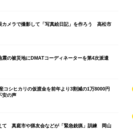
眼カメラで撮影して「写真絵日記」を作ろう 高松市
地震の被災地にDMATコーディネーターを第4次派遣
産コシヒカリの仮渡金を前年より3割減の1万8000円
不安の声
えて 真庭市や猟友会などが「緊急銃猟」訓練 岡山