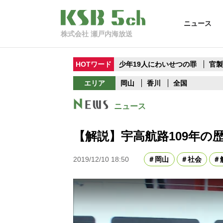
ニュース
株式会社 瀬戸内海放送
HOTワード
少年19人にわいせつの罪
官
エリア
岡山
香川
全国
ニュース
【解説】宇高航路109年の
2019/12/10 18:50
岡山
社会