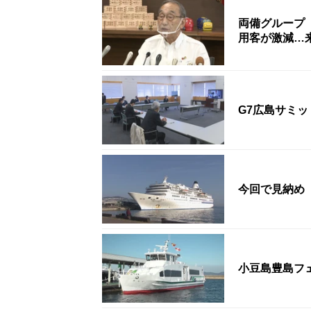
両備グループ
用客が激減…
G7広島サミ
今回で見納め
小豆島豊島フ