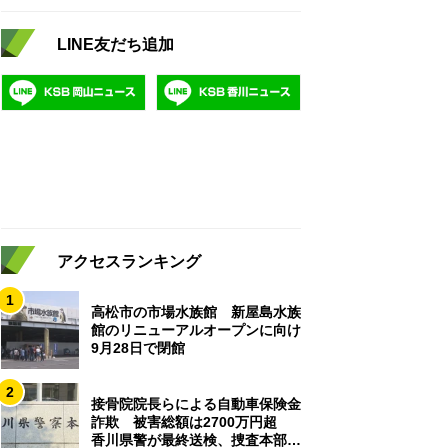
LINE友だち追加
アクセスランキング
1
高松市の市場水族館 新屋島水族
館のリニューアルオープンに向け
9月28日で閉館
2
接骨院院長らによる自動車保険金
詐欺 被害総額は2700万円超
香川県警が最終送検、捜査本部解