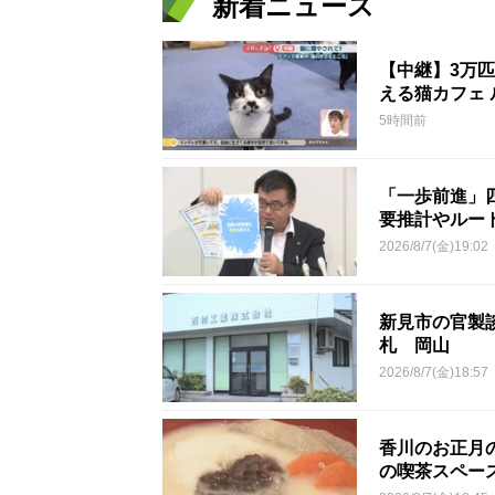
新着ニュース
【中継】3万
える猫カフェ 
5時間前
「一歩前進」
要推計やルー
2026/8/7(金)19:02
新見市の官製談
札 岡山
2026/8/7(金)18:57
香川のお正月
の喫茶スペー