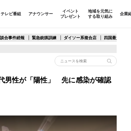
イベント
地域を元気に
テレビ番組
アナウンサー
企業
プレゼント
する取り組み
製談合事件続報
緊急銃猟訓練
ダイソー系複合店
四国最大スリ
0代男性が「陽性」 先に感染が確認