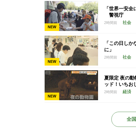
「世界一安全
警視庁
社会
2時間前
NEW
「この日しかな
に」
社会
2時間前
NEW
夏限定 夜の
ッド！いちお
経済
2時間前
NEW
全