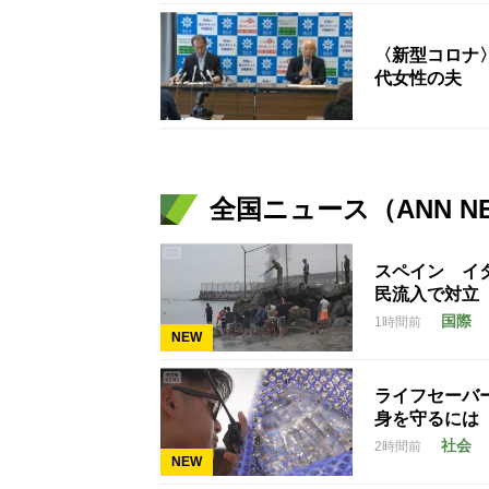
〈新型コロナ〉
代女性の夫
全国ニュース（ANN N
スペイン イ
民流入で対立
国際
1時間前
NEW
ライフセーバ
身を守るには
社会
2時間前
NEW