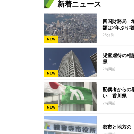
新着ニュース
四国財務局 
額は2年ぶり
26分前
NEW
児童虐待の相談
県
2時間前
NEW
配偶者からの暴
い 香川県
2時間前
NEW
都市と地方の