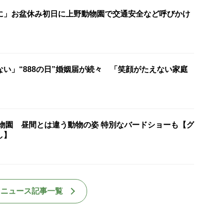
に」お盆休み初日に上野動物園で交通安全など呼びかけ
い」“888の日”婚姻届が続々 「笑顔がたえない家庭
動物園 昼間とは違う動物の姿 特別なバードショーも【グ
し】
国ニュース記事一覧