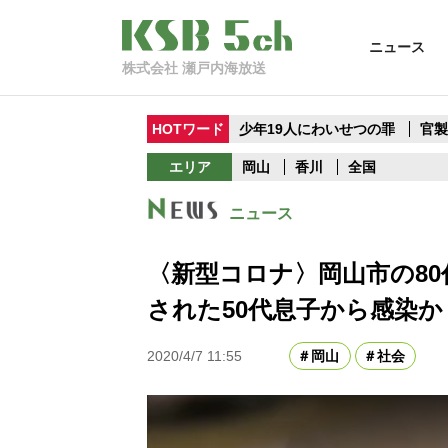
ニュース
株式会社 瀬戸内海放送
HOTワード
少年19人にわいせつの罪
官
エリア
岡山
香川
全国
ニュース
〈新型コロナ〉岡山市の8
された50代息子から感染か
2020/4/7 11:55
岡山
社会