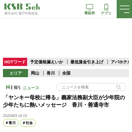
番組表
アプリ
株式会社 瀬戸内海放送
HOTワード
予定価格漏えいか
最低賃金引き上げ
アパホテル
エリア
岡山
香川
全国
ニュース
「ヤンキー母校に帰る」義家法務副大臣が少年院の
少年たちに熱いメッセージ 香川・善通寺市
2020/8/3 18:15
香川
社会