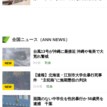
全国ニュース（ANN NEWS）
台風13号が沖縄に最接近 沖縄や奄美で大
荒れ警戒
社会
8分前
NEW
【速報】北海道・江別市大学生暴行死事
件 “主犯格”に無期懲役の判決
社会
21分前
NEW
面識のない中学生を性的暴行か 56歳男を
逮捕 千葉