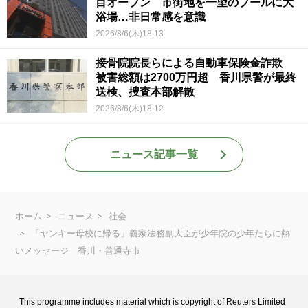
目オープン 市街地を一望のプールに大
浴場…非日常感を意識
2026/8/6(木)18:13
接骨院院長らによる自動車保険金詐欺
被害総額は2700万円超 香川県警が最終
送検、捜査本部解散
2026/8/6(木)18:12
ニュース記事一覧
ホーム
ニュース
社会
「ヤンキー母校に帰る」義家法務副大臣が少年院の少年たちに熱
いメッセージ 香川・善通寺市
This programme includes material which is copyright of Reuters Limited