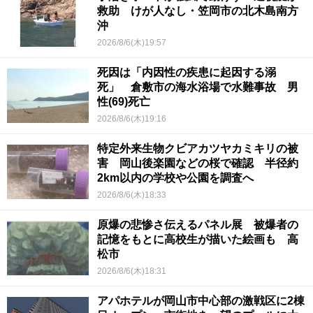
救助 けが人なし・笠岡市の北木島南方
沖
2026/8/6(木)19:57
死因は「内因性の疾患に起因する溺
死」 倉敷市の海水浴場で水難事故 男
性(69)死亡
2026/8/6(木)19:16
特定外来生物クビアカツヤカミキリの被
害 岡山後楽園などの桜で確認 半径約
2km以内の学校や公園を調査へ
2026/8/6(木)18:33
原爆の悲惨さ伝えるパネル展 被爆者の
記憶をもとに高校生が描いた絵画も 高
松市
2026/8/6(木)18:31
アパホテルが岡山市中心部の激戦区に2棟