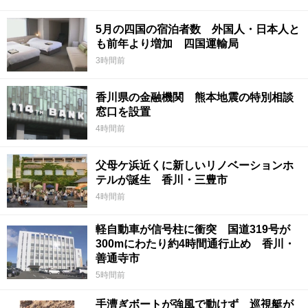
5月の四国の宿泊者数 外国人・日本人と
も前年より増加 四国運輸局
3時間前
香川県の金融機関 熊本地震の特別相談
窓口を設置
4時間前
父母ケ浜近くに新しいリノベーションホ
テルが誕生 香川・三豊市
4時間前
軽自動車が信号柱に衝突 国道319号が
300mにわたり約4時間通行止め 香川・
善通寺市
5時間前
手漕ぎボートが強風で動けず 巡視艇が