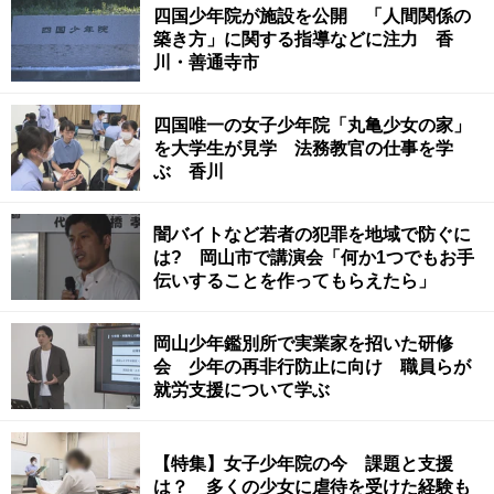
四国少年院が施設を公開 「人間関係の
築き方」に関する指導などに注力 香
川・善通寺市
四国唯一の女子少年院「丸亀少女の家」
を大学生が見学 法務教官の仕事を学
ぶ 香川
闇バイトなど若者の犯罪を地域で防ぐに
は? 岡山市で講演会「何か1つでもお手
伝いすることを作ってもらえたら」
岡山少年鑑別所で実業家を招いた研修
会 少年の再非行防止に向け 職員らが
就労支援について学ぶ
【特集】女子少年院の今 課題と支援
は？ 多くの少女に虐待を受けた経験も