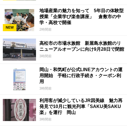
地場産業の魅力を知って 5年目の体験型
授業「企業学び楽舎講座」 倉敷市の中
学・高校で開催
NEW
2時間前
高松市の市場水族館 新屋島水族館のリ
ニューアルオープンに向け9月28日で閉館
3時間前
岡山・和気町が公式LINEアカウントの運
用開始 手軽に行政手続き・クーポン利
用
3時間前
利用客が減少しているJR因美線 魅力再
発見で10月に観光列車「SAKU美SAKU
楽」を運行 岡山
3時間前