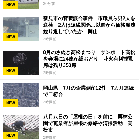
30分前
NEW
新見市の官製談合事件 市職員ら男2人を
送検 2人は遠縁関係…以前から価格漏洩
繰り返していたか 岡山
NEW
2時間前
8月のさぬき高松まつり サンポート高松
を会場に24連が総おどり 花火有料観覧
席は残り350席
NEW
2時間前
岡山県 7月の企業倒産12件 7カ月連続
で二桁台
2時間前
NEW
八月八日の「屋根の日」を前に 栗林公
園で瓦業者が屋根の修繕や清掃活動 高
松市
NEW
2時間前