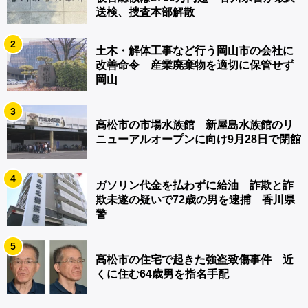
送検、捜査本部解散
2
土木・解体工事など行う岡山市の会社に
改善命令 産業廃棄物を適切に保管せず
岡山
3
高松市の市場水族館 新屋島水族館のリ
ニューアルオープンに向け9月28日で閉館
4
ガソリン代金を払わずに給油 詐欺と詐
欺未遂の疑いで72歳の男を逮捕 香川県
警
5
高松市の住宅で起きた強盗致傷事件 近
くに住む64歳男を指名手配