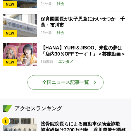
社会
24分前
NEW
保育園園長が女子児童にわいせつか 千
葉・市川市
社会
25分前
NEW
【HANA】YURI＆JISOO、来世の夢は
「店内30％OFFでーす！」＜芸能動画＞
エンタメ
1時間前
NEW
全国ニュース記事一覧
アクセスランキング
1
接骨院院長らによる自動車保険金詐欺
被害総額は2700万円超 香川県警が最終