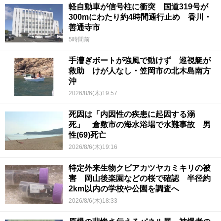
軽自動車が信号柱に衝突 国道319号が
300mにわたり約4時間通行止め 香川・
善通寺市
5時間前
手漕ぎボートが強風で動けず 巡視艇が
救助 けが人なし・笠岡市の北木島南方
沖
2026/8/6(木)19:57
死因は「内因性の疾患に起因する溺
死」 倉敷市の海水浴場で水難事故 男
性(69)死亡
2026/8/6(木)19:16
特定外来生物クビアカツヤカミキリの被
害 岡山後楽園などの桜で確認 半径約
2km以内の学校や公園を調査へ
2026/8/6(木)18:33