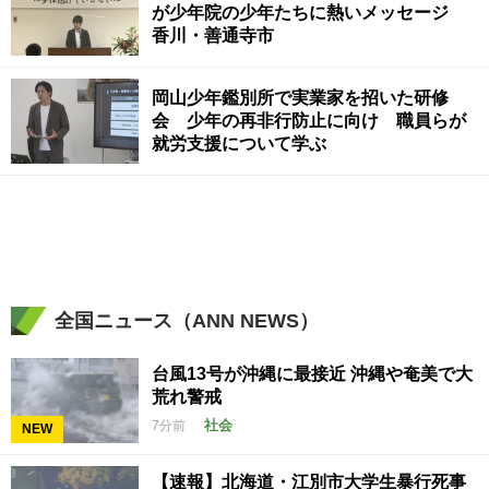
が少年院の少年たちに熱いメッセージ
香川・善通寺市
岡山少年鑑別所で実業家を招いた研修
会 少年の再非行防止に向け 職員らが
就労支援について学ぶ
全国ニュース（ANN NEWS）
台風13号が沖縄に最接近 沖縄や奄美で大
荒れ警戒
社会
7分前
NEW
【速報】北海道・江別市大学生暴行死事