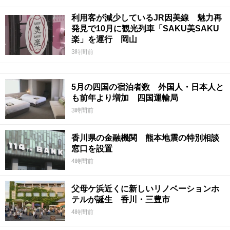
利用客が減少しているJR因美線 魅力再
発見で10月に観光列車「SAKU美SAKU
楽」を運行 岡山
3時間前
5月の四国の宿泊者数 外国人・日本人と
も前年より増加 四国運輸局
3時間前
香川県の金融機関 熊本地震の特別相談
窓口を設置
4時間前
父母ケ浜近くに新しいリノベーションホ
テルが誕生 香川・三豊市
4時間前