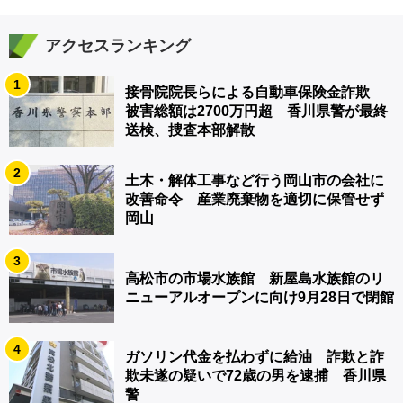
アクセスランキング
1
接骨院院長らによる自動車保険金詐欺
被害総額は2700万円超 香川県警が最終
送検、捜査本部解散
2
土木・解体工事など行う岡山市の会社に
改善命令 産業廃棄物を適切に保管せず
岡山
3
高松市の市場水族館 新屋島水族館のリ
ニューアルオープンに向け9月28日で閉館
4
ガソリン代金を払わずに給油 詐欺と詐
欺未遂の疑いで72歳の男を逮捕 香川県
警