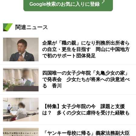
Google検索のお気に入りに登録
関連ニュース
企業が「職の親」になり刑務所出所者ら
の自立・更生を目指す 岡山に中国地方
で初のサポート団体発足
四国唯一の女子少年院「丸亀少女の家」
で発表会 少女たちが将来への決意述べ
る 香川
【特集】女子少年院の今 課題と支援
は？ 多くの少女に虐待を受けた経験も
「ヤンキー母校に帰る」義家法務副大臣