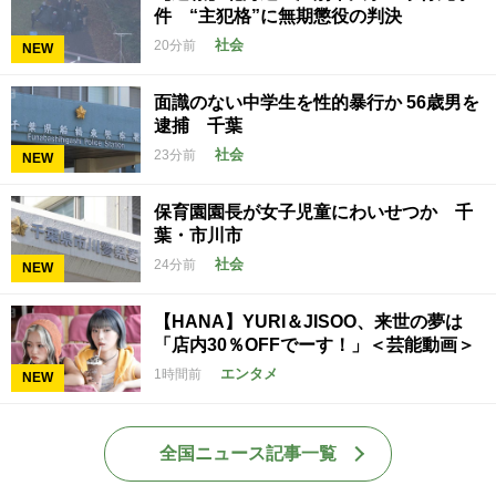
件 “主犯格”に無期懲役の判決
社会
20分前
NEW
面識のない中学生を性的暴行か 56歳男を
逮捕 千葉
社会
23分前
NEW
保育園園長が女子児童にわいせつか 千
葉・市川市
社会
24分前
NEW
【HANA】YURI＆JISOO、来世の夢は
「店内30％OFFでーす！」＜芸能動画＞
エンタメ
1時間前
NEW
全国ニュース記事一覧