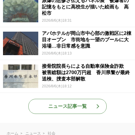
原爆の悲惨さ伝えるパネル展 被爆者の
記憶をもとに高校生が描いた絵画も 高
松市
2026/8/6(木)18:31
アパホテルが岡山市中心部の激戦区に2棟
目オープン 市街地を一望のプールに大
浴場…非日常感を意識
2026/8/6(木)18:13
接骨院院長らによる自動車保険金詐欺
被害総額は2700万円超 香川県警が最終
送検、捜査本部解散
2026/8/6(木)18:12
ニュース記事一覧
ホーム
ニュース
社会