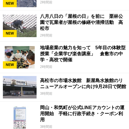
2時間前
NEW
八月八日の「屋根の日」を前に 栗林公
園で瓦業者が屋根の修繕や清掃活動 高
松市
NEW
2時間前
地場産業の魅力を知って 5年目の体験型
授業「企業学び楽舎講座」 倉敷市の中
学・高校で開催
NEW
2時間前
高松市の市場水族館 新屋島水族館のリ
ニューアルオープンに向け9月28日で閉館
3時間前
岡山・和気町が公式LINEアカウントの運
用開始 手軽に行政手続き・クーポン利
用
3時間前