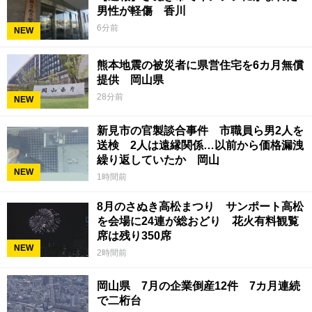
男性が軽傷 香川
6分前
NEW
熊本地震の被災者に県営住宅を6カ月無償
提供 岡山県
28分前
NEW
新見市の官製談合事件 市職員ら男2人を
送検 2人は遠縁関係…以前から価格漏洩
繰り返していたか 岡山
NEW
1時間前
8月のさぬき高松まつり サンポート高松
を会場に24連が総おどり 花火有料観覧
席は残り350席
NEW
2時間前
岡山県 7月の企業倒産12件 7カ月連続
で二桁台