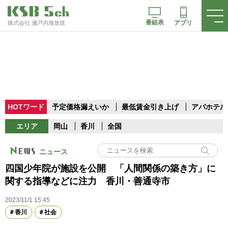
番組表
アプリ
株式会社 瀬戸内海放送
HOTワード
予定価格漏えいか
最低賃金引き上げ
アパホテル
エリア
岡山
香川
全国
ニュース
四国少年院が施設を公開 「人間関係の築き方」に
関する指導などに注力 香川・善通寺市
2023/11/1 15:45
香川
社会