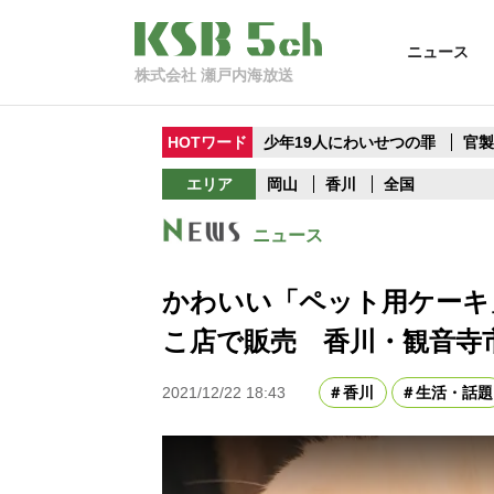
ニュース
株式会社 瀬戸内海放送
HOTワード
少年19人にわいせつの罪
官
エリア
岡山
香川
全国
ニュース
かわいい「ペット用ケーキ
こ店で販売 香川・観音寺
2021/12/22 18:43
香川
生活・話題