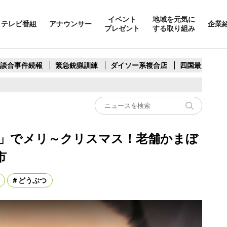
イベント
地域を元気に
テレビ番組
アナウンサー
企業
プレゼント
する取り組み
製談合事件続報
緊急銃猟訓練
ダイソー系複合店
四国最大スリ
」でメリ～クリスマス！老舗かまぼ
市
どうぶつ