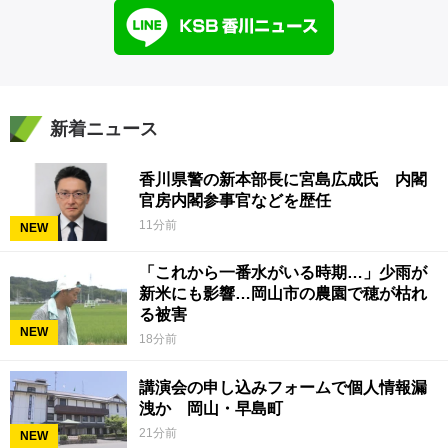
新着ニュース
香川県警の新本部長に宮島広成氏 内閣
官房内閣参事官などを歴任
11分前
NEW
「これから一番水がいる時期…」少雨が
新米にも影響…岡山市の農園で穂が枯れ
る被害
NEW
18分前
講演会の申し込みフォームで個人情報漏
洩か 岡山・早島町
21分前
NEW