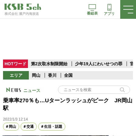
番組表
アプリ
株式会社 瀬戸内海放送
HOTワード
第2次取水制限開始
少年19人にわいせつの罪
官
エリア
岡山
香川
全国
ニュース
乗車率270％も…Uターンラッシュがピーク JR岡山
駅
2022/1/3 12:14
岡山
交通
生活・話題