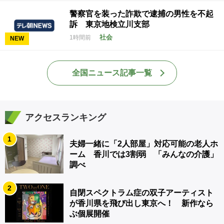
警察官を装った詐欺で逮捕の男性を不起
訴 東京地検立川支部
社会
1時間前
NEW
全国ニュース記事一覧
アクセスランキング
1
夫婦一緒に「2人部屋」対応可能の老人ホ
ーム 香川では3割弱 「みんなの介護」
調べ
2
自閉スペクトラム症の双子アーティスト
が香川県を飛び出し東京へ！ 新作なら
ぶ個展開催