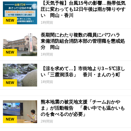
【天気予報】台風15号の影響…熱帯低気
圧に変わっても12日午後は雨が降りやす
い 岡山・香川
NEW
1時間前
長期間にわたり複数の職員にパワハラ
東備消防組合消防本部の管理職を懲戒処
分 岡山
NEW
1時間前
【涼を求めて…】市街地より3～5℃涼し
い「三霞洞渓谷」 香川・まんのう町
1時間前
NEW
熊本地震の被災地支援「チームおかや
ま」が活動報告 「暑い中でも温かいも
のを食べるのが必要」
NEW
2時間前