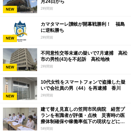
月24日から
2時間前
NEW
カマタマーレ讃岐が開幕戦勝利！ 福島
に逆転勝ち
2時間前
NEW
不同意性交等未遂の疑いで7月逮捕 高松
市の男性(43)を不起訴 高松地検
2時間前
NEW
10代女性をスマートフォンで盗撮した疑
いで会社員の男（44）を再逮捕 香川
2時間前
NEW
建て替え見直しの笠岡市民病院 経営プ
ランを有識者が評価・点検 災害時の医
療体制確保や稼働率低下の現状などに意
見 岡山
5時間前