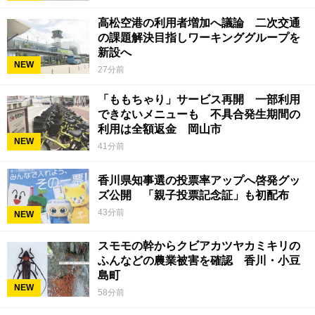
高松空港の利用者増加へ議論 二次交通
の課題解決目指しワーキンググループを
新設へ
NEW
27分前
「ももちゃり」サービス再開 一部利用
できないメニューも 不具合発生期間の
利用は全額返金 岡山市
NEW
41分前
香川県知事選の投票率アップへ啓発グッ
ズ公開 「親子投票記念証」も初配布
43分前
NEW
スモモの幹からクビアカツヤカミキリの
ふんなどの農業被害を確認 香川・小豆
島町
NEW
58分前