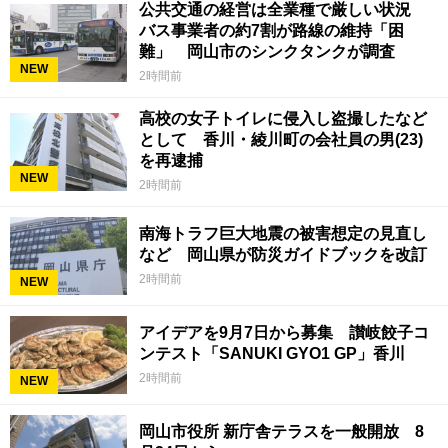
公共交通の経営は全業種で厳しい状況
バス事業者の約7割が路線の維持「困
難」 岡山市のシンクタンクが調査
NEW
2時間前
高校の女子トイレに侵入し盗撮したなど
として 香川・綾川町の会社員の男(23)
を再逮捕
NEW
2時間前
南海トラフ巨大地震の被害想定の見直し
など 岡山県が防災ガイドブックを改訂
2時間前
NEW
アイデアを9月7日から募集 讃岐餃子コ
ンテスト「SANUKI GYO1 GP」香川
2時間前
NEW
岡山市役所 新庁舎テラスを一般開放 8