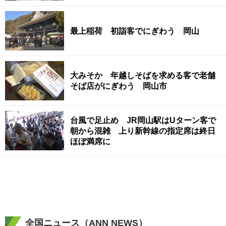
最上稲荷 初詣客でにぎわう 岡山
大みそか 年越しそばを求める客で老舗
そば店がにぎわう 岡山市
台風で足止め JR岡山駅はUターン客で
朝から混雑 上り新幹線の指定席は終日
ほぼ満席に
全国ニュース（ANN NEWS）