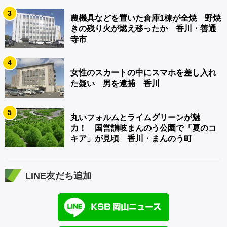
3
農機具などを置いた倉庫1棟が全焼 野焼
きの残り火が燃え移ったか 香川・善通
寺市
4
女性のスカートの中にスマホを差し入れ
た疑い 男を逮捕 香川
5
丸いフォルムとライムグリーンが魅
力！ 国営讃岐まんのう公園で「夏のコ
キア」が見頃 香川・まんのう町
LINE友だち追加