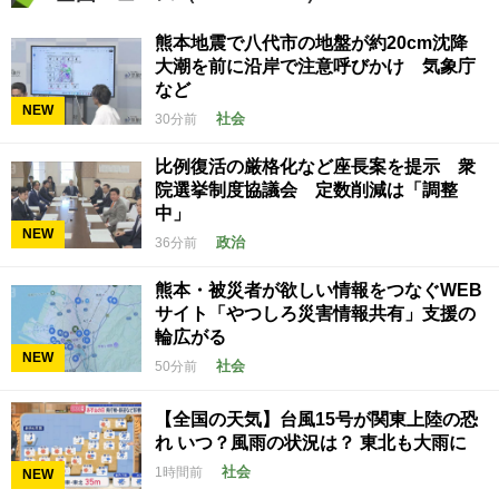
熊本地震で八代市の地盤が約20cm沈降
大潮を前に沿岸で注意呼びかけ 気象庁
など
NEW
社会
30分前
比例復活の厳格化など座長案を提示 衆
院選挙制度協議会 定数削減は「調整
中」
NEW
政治
36分前
熊本・被災者が欲しい情報をつなぐWEB
サイト「やつしろ災害情報共有」支援の
輪広がる
NEW
社会
50分前
【全国の天気】台風15号が関東上陸の恐
れ いつ？風雨の状況は？ 東北も大雨に
社会
1時間前
NEW