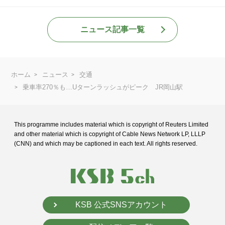
ニュース記事一覧
ホーム
ニュース
交通
乗車率270％も…Uターンラッシュがピーク JR岡山駅
This programme includes material which is copyright of Reuters Limited
and
other material which is copyright of Cable News Network LP, LLLP
(CNN) and
which may be captioned in each text. All rights reserved.
KSB 公式SNSアカウント